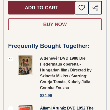
ADD TO CART
ADD
SHARE
TO
WISH
LIST
Frequently Bought Together:
A denevér DVD 1988 Die
Fledermaus operetta -
Hungarian film / Directed by
Szinetár Miklós / Starring:
Csurja Tamás, Kukely Júlia,
Csonka Zsuzsa
$24.99
Állami Áruház DVD 1952 The