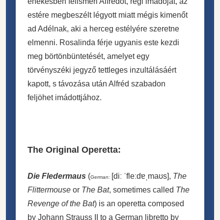
énekesben felismeri Alfrédot, régi imádóját, az
estére megbeszélt légyott miatt mégis kimenőt
ad Adélnak, aki a herceg estélyére szeretne
elmenni. Rosalinda férje ugyanis este kezdi
meg börtönbüntetését, amelyet egy
törvényszéki jegyző tettleges inzultálásáért
kapott, s távozása után Alfréd szabadon
feljöhet imádottjához.
The Original Operetta:
Die Fledermaus
(
[diː ˈfleːdɐˌmaʊs]
,
The
German:
Flittermouse
or
The Bat
, sometimes called
The
Revenge of the Bat
) is an operetta composed
by Johann Strauss II to a German libretto by