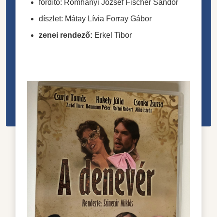
fordító:
Romhányi József
Fischer Sándor
díszlet:
Mátay Lívia
Forray Gábor
zenei rendező:
Erkel Tibor