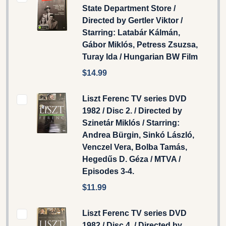
State Department Store /
Directed by Gertler Viktor /
Starring: Latabár Kálmán,
Gábor Miklós, Petress Zsuzsa,
Turay Ida / Hungarian BW Film
$14.99
Liszt Ferenc TV series DVD
1982 / Disc 2. / Directed by
Szinetár Miklós / Starring:
Andrea Bürgin, Sinkó László,
Venczel Vera, Bolba Tamás,
Hegedűs D. Géza / MTVA /
Episodes 3-4.
$11.99
Liszt Ferenc TV series DVD
1982 / Disc 4. / Directed by