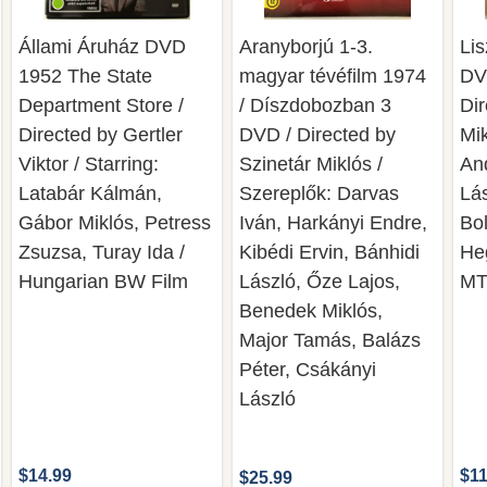
Állami Áruház DVD
Aranyborjú 1-3.
Lis
1952 The State
magyar tévéfilm 1974
DVD
Department Store /
/ Díszdobozban 3
Dir
Directed by Gertler
DVD / Directed by
Mik
Viktor / Starring:
Szinetár Miklós /
An
Latabár Kálmán,
Szereplők: Darvas
Lás
Gábor Miklós, Petress
Iván, Harkányi Endre,
Bo
Zsuzsa, Turay Ida /
Kibédi Ervin, Bánhidi
He
Hungarian BW Film
László, Őze Lajos,
MT
Benedek Miklós,
Major Tamás, Balázs
Péter, Csákányi
László
$14.99
$11
$25.99