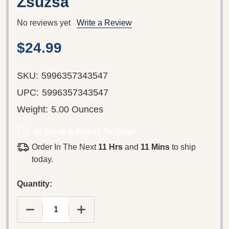
Zsuzsa
No reviews yet
Write a Review
$24.99
SKU:
5996357343547
UPC:
5996357343547
Weight:
5.00 Ounces
In Stock & Ready To Ship!
Order In The Next
11 Hrs
and
11 Mins
to ship
today.
Quantity:
DECREASE QUANTITY OF A DENEVÉR DVD 1988 D
INCREASE QUANTITY OF A DENEVÉR 