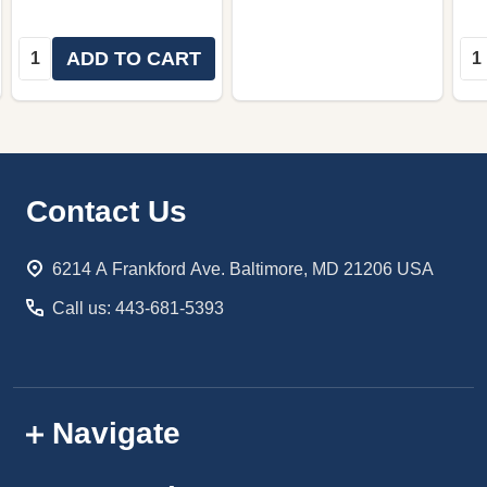
Quantity:
Qua
ADD TO CART
Footer
Contact Us
Start
6214 A Frankford Ave. Baltimore, MD 21206 USA
Call us: 443-681-5393
Navigate