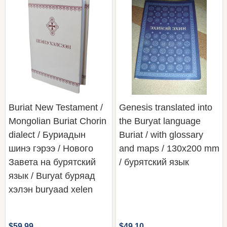
Buriat New Testament /
Genesis translated into
Mongolian Buriat Chorin
the Buryat language
dialect / Буриадын
Buriat / with glossary
шинэ гэрээ / Нового
and maps / 130x200 mm
Завета на бурятский
/ бурятский язык
язык / Buryat буряад
хэлэн buryaad xelen
$59.99
$49.10