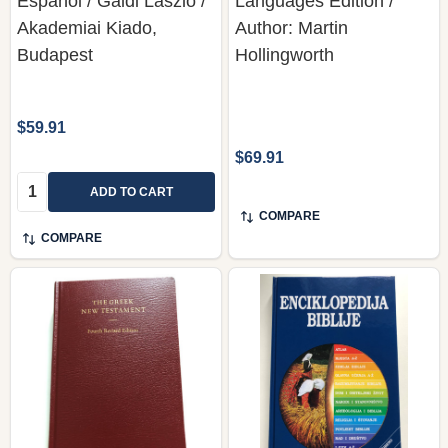
Espanol / Galdi Laszlo /
Languages Edition /
Akademiai Kiado,
Author: Martin
Budapest
Hollingworth
$59.91
$69.91
Quantity:
ADD TO CART
COMPARE
COMPARE