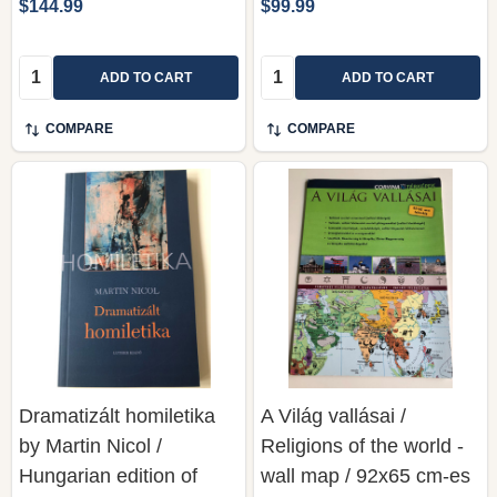
$144.99
$99.99
Quantity:
Quantity:
ADD TO CART
ADD TO CART
COMPARE
COMPARE
Dramatizált homiletika
A Világ vallásai /
by Martin Nicol /
Religions of the world -
Hungarian edition of
wall map / 92x65 cm-es