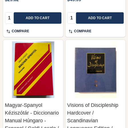
Quantity:
Quantity:
ADD TO CART
ADD TO CART
COMPARE
COMPARE
Magyar-Spanyol
Visions of Discipleship
Kéziszótár - Diccionario
Hardcover /
Manual Húngaro -
Scandinavian