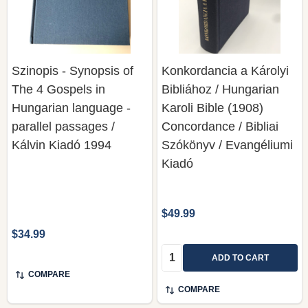
Szinopis - Synopsis of
Konkordancia a Károlyi
The 4 Gospels in
Bibliához / Hungarian
Hungarian language -
Karoli Bible (1908)
parallel passages /
Concordance / Bibliai
Kálvin Kiadó 1994
Szókönyv / Evangéliumi
Kiadó
$49.99
$34.99
Quantity:
ADD TO CART
COMPARE
COMPARE