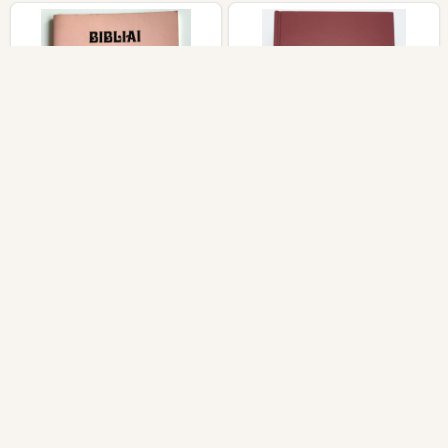
Bibliai morzsák by Vida
Толкование
Sándor / Biblical crumbs
ветхозаветных книг -
- short reflections on
Russian edition of The
Bible verses in
Bible Knowledge
Hungarian language
Commentary by John F.
Walvoord, Roy B. Zuck
$49.99