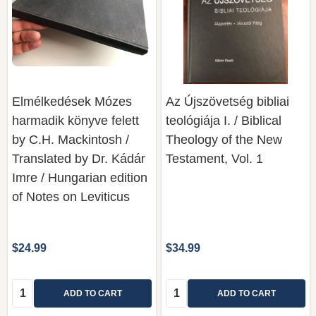
Elmélkedések Mózes
Az Újszövetség bibliai
harmadik könyve felett
teológiája I. / Biblical
by C.H. Mackintosh /
Theology of the New
Translated by Dr. Kádár
Testament, Vol. 1
Imre / Hungarian edition
of Notes on Leviticus
$24.99
$34.99
Quantity:
Quantity:
ADD TO CART
ADD TO CART