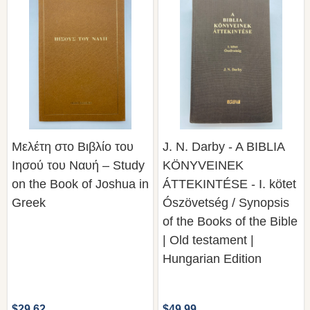
Μελέτη στο Βιβλίο του
J. N. Darby - A BIBLIA
Ιησού του Ναυή – Study
KÖNYVEINEK
on the Book of Joshua in
ÁTTEKINTÉSE - I. kötet
Greek
Ószövetség / Synopsis
of the Books of the Bible
| Old testament |
Hungarian Edition
$29.62
$49.99