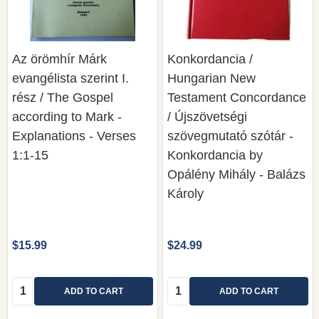
Az örömhír Márk
Konkordancia /
evangélista szerint I.
Hungarian New
rész / The Gospel
Testament Concordance
according to Mark -
/ Újszövetségi
Explanations - Verses
szövegmutató szótár -
1:1-15
Konkordancia by
Opálény Mihály - Balázs
Károly
$15.99
$24.99
Quantity:
Quantity:
ADD TO CART
ADD TO CART