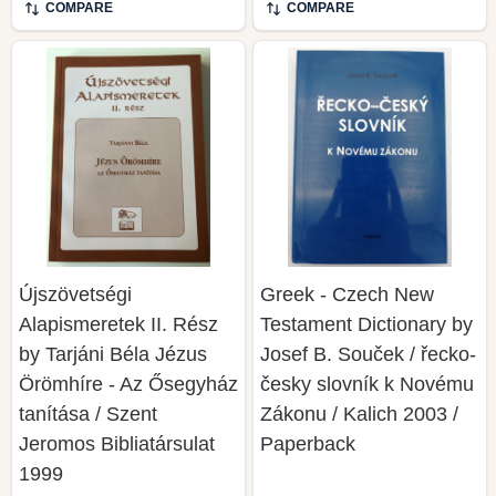
COMPARE
COMPARE
Újszövetségi
Greek - Czech New
Alapismeretek II. Rész
Testament Dictionary by
by Tarjáni Béla Jézus
Josef B. Souček / řecko-
Örömhíre - Az Ősegyház
česky slovník k Novému
tanítása / Szent
Zákonu / Kalich 2003 /
Jeromos Bibliatársulat
Paperback
1999