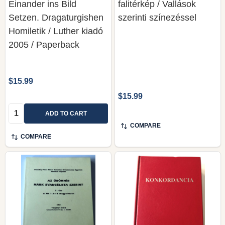
Einander ins Bild
falitérkép / Vallások
Setzen. Dragaturgishen
szerinti színezéssel
Homiletik / Luther kiadó
2005 / Paperback
$15.99
$15.99
Quantity:
ADD TO CART
COMPARE
COMPARE