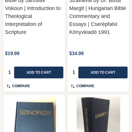
Bible by Jaroslav
Szavaival by Dr. Busa
Vokoun | Introduction to
Margit | Hungarian Bible
Theological
Commentary and
Interpretation of
Essays | Cserépfalvi
Scripture
Könyvkiadó 1991
$19.99
$34.99
Quantity:
Quantity:
ADD TO CART
ADD TO CART
COMPARE
COMPARE