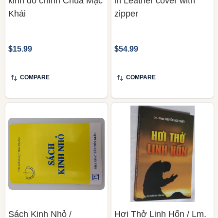
kinh do chính Chúa Mạc
in Leather cover with
Khải
zipper
$15.99
$54.99
COMPARE
COMPARE
Sách Kinh Nhỏ /
Hơi Thở Linh Hổn / Lm.