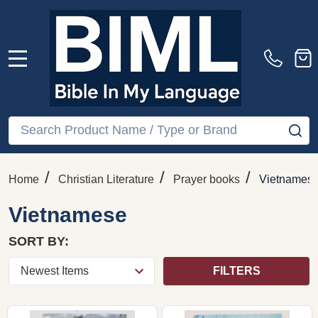
MENU
Search
SE
/
/
/
Home
Christian Literature
Prayer books
Vietnames
Vietnamese
SORT BY:
FILTERS