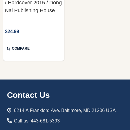
/ Hardcover 2015 / Dong
Nai Publishing House
$24.99
COMPARE
Footer
Contact Us
Start
6214 A Frankford Ave. Baltimore, MD 21206 USA
Call us: 443-681-5393