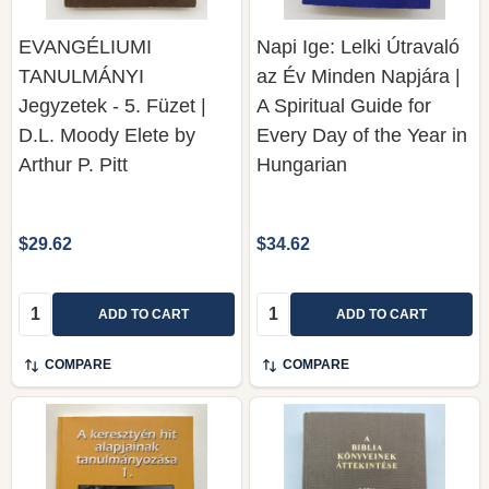
EVANGÉLIUMI
Napi Ige: Lelki Útravaló
TANULMÁNYI
az Év Minden Napjára |
Jegyzetek - 5. Füzet |
A Spiritual Guide for
D.L. Moody Elete by
Every Day of the Year in
Arthur P. Pitt
Hungarian
$29.62
$34.62
Quantity:
Quantity:
ADD TO CART
ADD TO CART
COMPARE
COMPARE