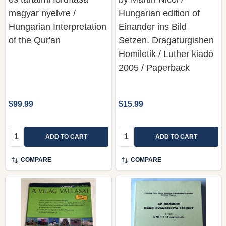
magyar nyelvre /
Hungarian edition of
Hungarian Interpretation
Einander ins Bild
of the Qur'an
Setzen. Dragaturgishen
Homiletik / Luther kiadó
2005 / Paperback
$99.99
$15.99
Quantity:
Quantity:
ADD TO CART
ADD TO CART
COMPARE
COMPARE