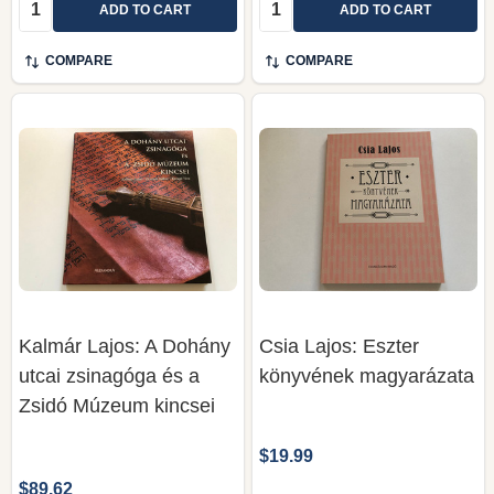
Quantity:
Quantity:
ADD TO CART
ADD TO CART
COMPARE
COMPARE
Kalmár Lajos: A Dohány
Csia Lajos: Eszter
utcai zsinagóga és a
könyvének magyarázata
Zsidó Múzeum kincsei
$19.99
$89.62