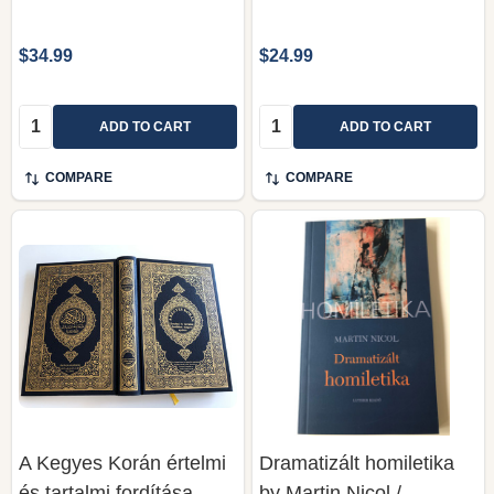
$34.99
$24.99
Quantity:
Quantity:
ADD TO CART
ADD TO CART
COMPARE
COMPARE
A Kegyes Korán értelmi
Dramatizált homiletika
és tartalmi fordítása
by Martin Nicol /