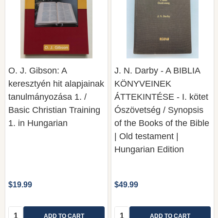
O. J. Gibson: A
J. N. Darby - A BIBLIA
keresztyén hit alapjainak
KÖNYVEINEK
tanulmányozása 1. /
ÁTTEKINTÉSE - I. kötet
Basic Christian Training
Ószövetség / Synopsis
1. in Hungarian
of the Books of the Bible
| Old testament |
Hungarian Edition
$19.99
$49.99
Quantity:
Quantity:
ADD TO CART
ADD TO CART