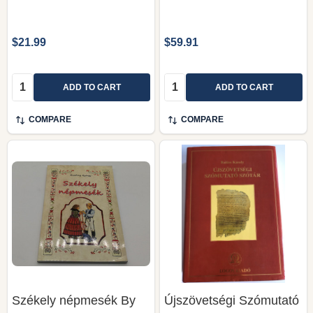
$21.99
$59.91
Quantity:
Quantity:
ADD TO CART
ADD TO CART
COMPARE
COMPARE
Székely népmesék By
Újszövetségi Szómutató