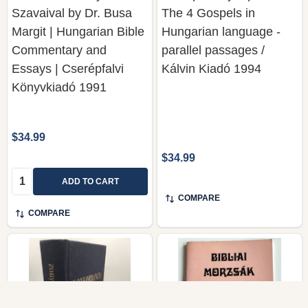
Szavaival by Dr. Busa
The 4 Gospels in
Margit | Hungarian Bible
Hungarian language -
Commentary and
parallel passages /
Essays | Cserépfalvi
Kálvin Kiadó 1994
Könyvkiadó 1991
$34.99
$34.99
Quantity:
ADD TO CART
COMPARE
COMPARE