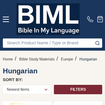
MENU
Search
SE
/
/
/
Home
Bible Study Materials
Europe
Hungarian
Hungarian
SORT BY:
FILTERS