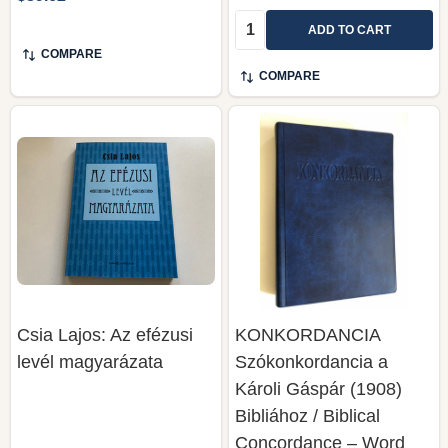
Quantity:
ADD TO CART
COMPARE
COMPARE
Csia Lajos: Az efézusi
KONKORDANCIA
levél magyarázata
Szókonkordancia a
Károli Gáspár (1908)
Bibliához / Biblical
Concordance – Word