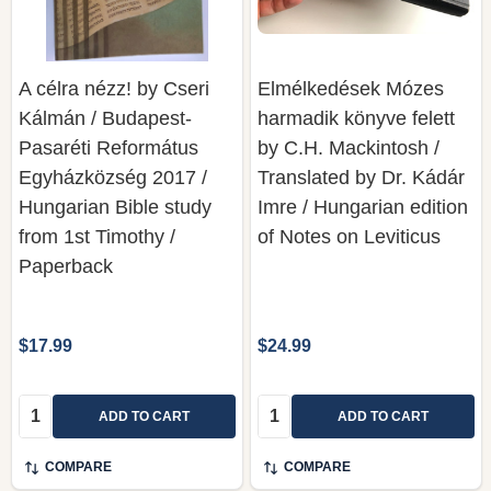
A célra nézz! by Cseri
Elmélkedések Mózes
Kálmán / Budapest-
harmadik könyve felett
Pasaréti Református
by C.H. Mackintosh /
Egyházközség 2017 /
Translated by Dr. Kádár
Hungarian Bible study
Imre / Hungarian edition
from 1st Timothy /
of Notes on Leviticus
Paperback
$17.99
$24.99
Quantity:
Quantity:
ADD TO CART
ADD TO CART
COMPARE
COMPARE