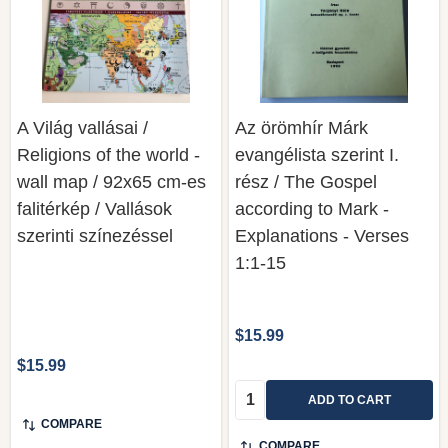
A Világ vallásai /
Az örömhír Márk
Religions of the world -
evangélista szerint I.
wall map / 92x65 cm-es
rész / The Gospel
falitérkép / Vallások
according to Mark -
szerinti színezéssel
Explanations - Verses
1:1-15
$15.99
$15.99
Quantity:
ADD TO CART
COMPARE
COMPARE