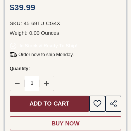
$39.99
SKU:
45-69TU-CG4X
Weight:
0.00 Ounces
In Stock & Ready To Ship!
Order now to ship Monday.
Quantity:
DECREASE QUANTITY OF GERMAN ENGLISH BIL
INCREASE QUANTITY OF GERMAN EN
ADD TO CART
ADD
SHARE
TO
WISH
LIST