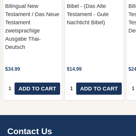
Bilingual New
Bibel - (Das Alte
Bi
Testament / Das Neue
Testament - Gute
Te
Testament
Nachticht Bibel)
Te
zweisprachige
De
Ausgabe Thai-
Deutsch
$34.99
$14.99
$24
Quantity:
Quantity:
Qua
ADD TO CART
ADD TO CART
Footer
Contact Us