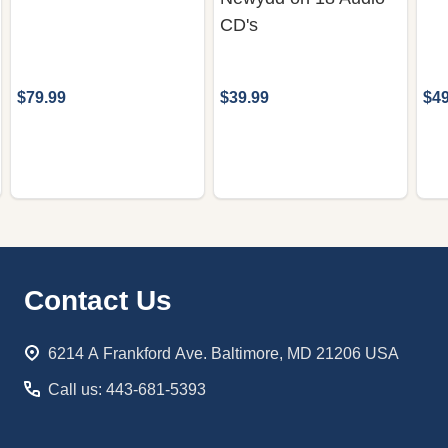
CD's
$79.99
$39.99
$49
Footer
Contact Us
Start
6214 A Frankford Ave. Baltimore, MD 21206 USA
Call us: 443-681-5393