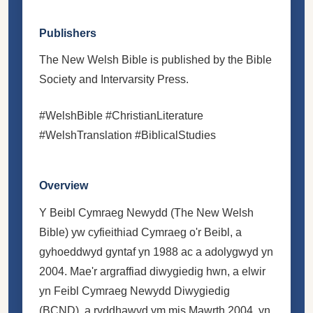
Publishers
The New Welsh Bible is published by the Bible
Society and Intervarsity Press.
#WelshBible #ChristianLiterature
#WelshTranslation #BiblicalStudies
Overview
Y Beibl Cymraeg Newydd (The New Welsh
Bible) yw cyfieithiad Cymraeg o'r Beibl, a
gyhoeddwyd gyntaf yn 1988 ac a adolygwyd yn
2004. Mae'r argraffiad diwygiedig hwn, a elwir
yn Feibl Cymraeg Newydd Diwygiedig
(BCND), a ryddhawyd ym mis Mawrth 2004, yn