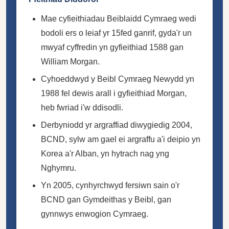
Mae cyfieithiadau Beiblaidd Cymraeg wedi
bodoli ers o leiaf yr 15fed ganrif, gyda'r un
mwyaf cyffredin yn gyfieithiad 1588 gan
William Morgan.
Cyhoeddwyd y Beibl Cymraeg Newydd yn
1988 fel dewis arall i gyfieithiad Morgan,
heb fwriad i'w ddisodli.
Derbyniodd yr argraffiad diwygiedig 2004,
BCND, sylw am gael ei argraffu a'i deipio yn
Korea a'r Alban, yn hytrach nag yng
Nghymru.
Yn 2005, cynhyrchwyd fersiwn sain o'r
BCND gan Gymdeithas y Beibl, gan
gynnwys enwogion Cymraeg.