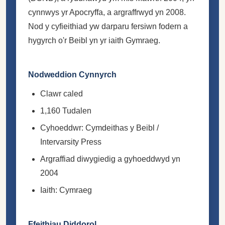
cynnwys yr Apocryffa, a argraffrwyd yn 2008.
Nod y cyfieithiad yw darparu fersiwn fodern a
hygyrch o'r Beibl yn yr iaith Gymraeg.
Nodweddion Cynnyrch
Clawr caled
1,160 Tudalen
Cyhoeddwr: Cymdeithas y Beibl /
Intervarsity Press
Argraffiad diwygiedig a gyhoeddwyd yn
2004
Iaith: Cymraeg
Ffeithiau Diddorol