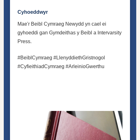
Cyhoeddwyr
Mae'r Beibl Cymraeg Newydd yn cael ei
gyhoeddi gan Gymdeithas y Beibl a Intervarsity
Press.
#BeiblCymraeg #LlenyddiethGristnogol
#CyfieithiadCymraeg #ArleinioGwerthu