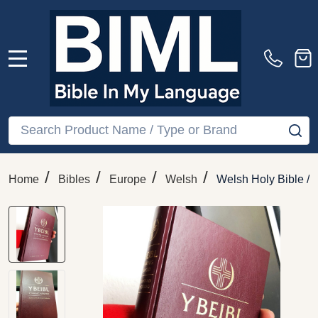
MENU
Search
SE
/
/
/
/
Home
Bibles
Europe
Welsh
Welsh Holy Bible /