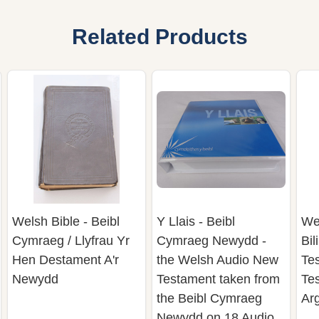
Related Products
Welsh Bible - Beibl
Y Llais - Beibl
Wel
Cymraeg / Llyfrau Yr
Cymraeg Newydd -
Bi
Hen Destament A'r
the Welsh Audio New
Te
Newydd
Testament taken from
Te
the Beibl Cymraeg
Arg
Newydd on 18 Audio