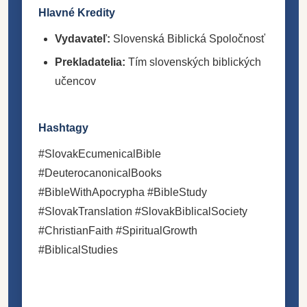
Hlavné Kredity
Vydavateľ:
Slovenská Biblická Spoločnosť
Prekladatelia:
Tím slovenských biblických
učencov
Hashtagy
#SlovakEcumenicalBible
#DeuterocanonicalBooks
#BibleWithApocrypha #BibleStudy
#SlovakTranslation #SlovakBiblicalSociety
#ChristianFaith #SpiritualGrowth
#BiblicalStudies