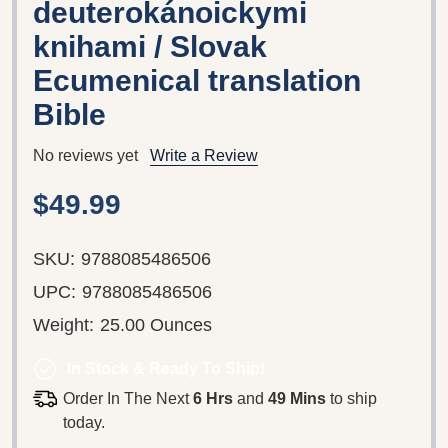
deuterokánoickymi
knihami / Slovak
Ecumenical translation
Bible
No reviews yet
Write a Review
$49.99
SKU:
9788085486506
UPC:
9788085486506
Weight:
25.00 Ounces
In Stock & Ready To Ship!
Order In The Next
6 Hrs
and
49 Mins
to ship
today.