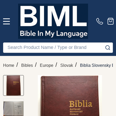
MENU
Search
SE
/
/
/
/
Home
Bibles
Europe
Slovak
Biblia Slovensky E