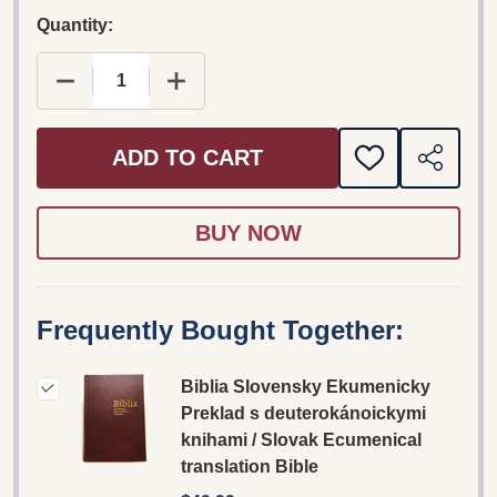
Quantity:
DECREASE QUANTITY OF BIBLIA SLOVENSKY EK
INCREASE QUANTITY OF BIBLIA SL
ADD TO CART
ADD
SHARE
TO
WISH
LIST
Frequently Bought Together:
Biblia Slovensky Ekumenicky
Preklad s deuterokánoickymi
knihami / Slovak Ecumenical
translation Bible