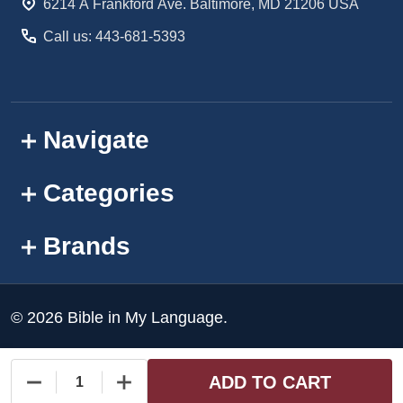
6214 A Frankford Ave. Baltimore, MD 21206 USA
Call us: 443-681-5393
Navigate
Categories
Brands
©
2026
Bible in My Language.
ADD TO CART
DECREASE QUANTITY OF UNDEFINED
INCREASE QUANTITY OF UNDEFINED