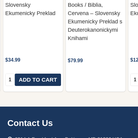
Slovensky
Books / Biblia,
Sl
Ekumenicky Preklad
Cervena – Slovensky
Ek
Ekumenicky Preklad s
Deuterokanonickymi
Knihami
$34.99
$12
$79.99
Quantity:
Qua
ADD TO CART
Footer
Contact Us
Start