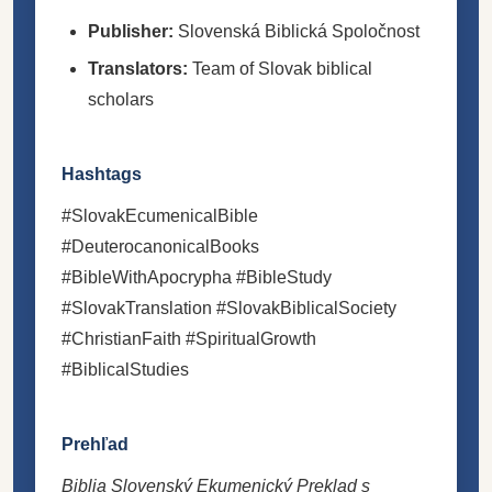
Publisher:
Slovenská Biblická Spoločnost
Translators:
Team of Slovak biblical
scholars
Hashtags
#SlovakEcumenicalBible
#DeuterocanonicalBooks
#BibleWithApocrypha #BibleStudy
#SlovakTranslation #SlovakBiblicalSociety
#ChristianFaith #SpiritualGrowth
#BiblicalStudies
Prehľad
Biblia Slovenský Ekumenický Preklad s