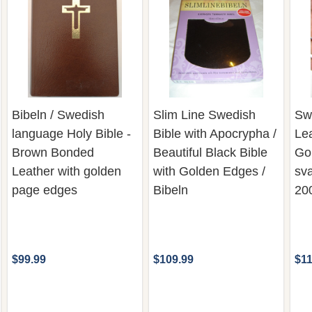
Bibeln / Swedish
Slim Line Swedish
Sw
language Holy Bible -
Bible with Apocrypha /
Le
Brown Bonded
Beautiful Black Bible
Go
Leather with golden
with Golden Edges /
sva
page edges
Bibeln
20
$99.99
$109.99
$11