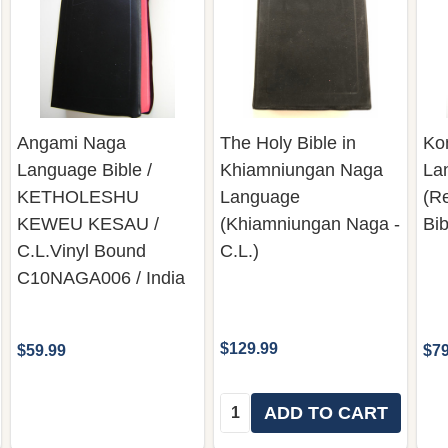
Angami Naga
The Holy Bible in
Ko
Language Bible /
Khiamniungan Naga
La
KETHOLESHU
Language
(Re
KEWEU KESAU /
(Khiamniungan Naga -
Bi
C.L.Vinyl Bound
C.L.)
C10NAGA006 / India
$129.99
$59.99
$79
Quantity:
ADD TO CART