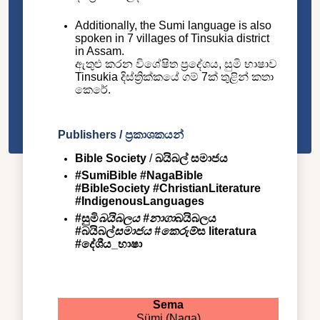
Additionally, the Sumi language is also
spoken in 7 villages of Tinsukia district
in Assam.
ඇතුළු කරන විශේෂිත ප්‍රදේශය, සුමි භාෂාව
Tinsukia දිස්ත්‍රික්කයේ ගම් 7ක් තුළින් කතා
කෙරේ.
Publishers / ප්‍රකාශකයන්
Bible Society
/
බයිබල් සමාජය
#SumiBible #NagaBible
#BibleSociety #ChristianLiterature
#IndigenousLanguages
#සුමි
බයිබලය #නාගා
බයිබලය
#බයිබල්
සමාජය #කෙරුම්
ස literatura
#දේශීය_භාෂා
Sema
Sümi (Naga)