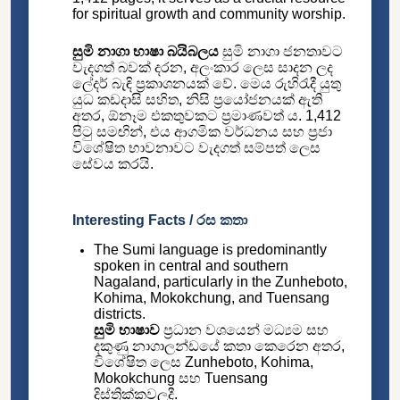
for spiritual growth and community worship.
සුමි නාගා භාෂා බයිබලය
සුමි නාගා ජනතාවට
වැදගත් බවක් දරන, අලංකාර ලෙස සාදන ලද
ලේදර් බැඳි ප්‍රකාශනයක් වේ. මෙය රුහිරැදී යුතු
යුධ කඩදාසි සහිත, නිසි ප්‍රයෝජනයක් ඇති
අතර, ඕනෑම එකතුවකට ප්‍රමාණවත් ය. 1,412
පිටු සමඟින්, එය ආගමික වර්ධනය සහ ප්‍රජා
විශේෂිත භාවනාවට වැදගත් සම්පත් ලෙස
සේවය කරයි.
Interesting Facts / රස කතා
The Sumi language is predominantly
spoken in central and southern
Nagaland, particularly in the Zunheboto,
Kohima, Mokokchung, and Tuensang
districts.
සුමි භාෂාව
ප්‍රධාන වශයෙන් මධ්‍යම සහ
දකුණු නාගාලන්ඩයේ කතා කෙරෙන අතර,
විශේෂිත ලෙස Zunheboto, Kohima,
Mokokchung සහ Tuensang
දිස්ත්‍රික්කවලදී.