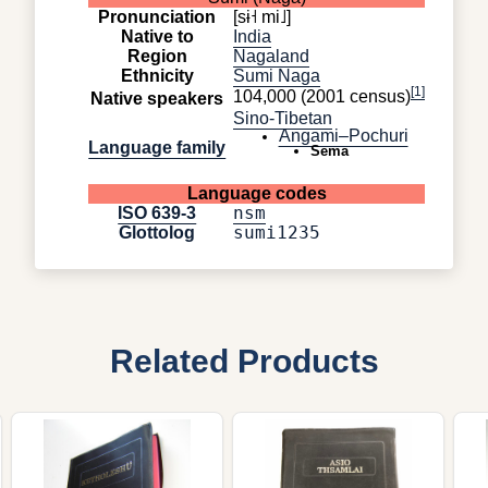
Pronunciation
[sɨ˧ mi˩]
Native to
India
Region
Nagaland
Ethnicity
Sumi Naga
[1]
104,000 (2001 census)
Native speakers
Sino-Tibetan
Angami–Pochuri
Language family
Sema
Language codes
nsm
ISO 639-3
sumi1235
Glottolog
Related Products