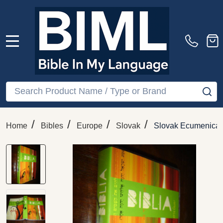
MENU
Search
SE
/
/
/
/
Home
Bibles
Europe
Slovak
Slovak Ecumenical B