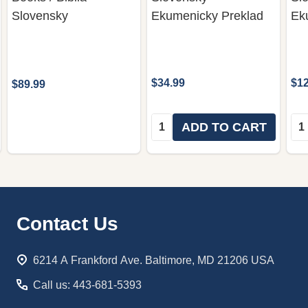
Slovensky
Ekumenicky Preklad
Ek
$34.99
$12
$89.99
Quantity:
Qua
ADD TO CART
Footer
Contact Us
Start
6214 A Frankford Ave. Baltimore, MD 21206 USA
Call us: 443-681-5393