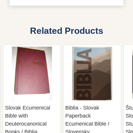
Related Products
Slovak Ecumenical
Biblia - Slovak
Štu
Bible with
Paperback
Sl
Deuterocanonical
Ecumenical Bible /
Stu
Books / Biblia
Slovensky
Sl