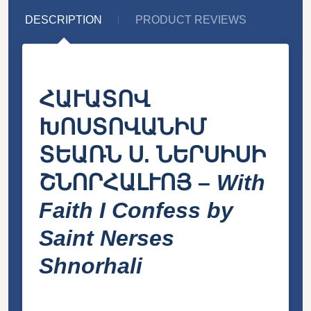
DESCRIPTION
PRODUCT REVIEWS
ՀԱՒԱՏՈՎ
ԽՈՍՏՈՎԱՆԻՄ
ՏԵԱՌՆ Ս. ՆԵՐՍԻՍԻ
ՇՆՈՐՀԱԼՒՈՅ –
With
Faith I Confess by
Saint Nerses
Shnorhali