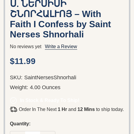
Ս. ՆԵՐՍԻՍԻ
ՇՆՈՐՀԱԼՒՈՅ – With
Faith I Confess by Saint
Nerses Shnorhali
No reviews yet
Write a Review
$11.99
SKU:
SaintNersesShnorhali
Weight:
4.00 Ounces
In Stock & Ready To Ship!
Order In The Next
1 Hr
and
12 Mins
to ship today.
Quantity: