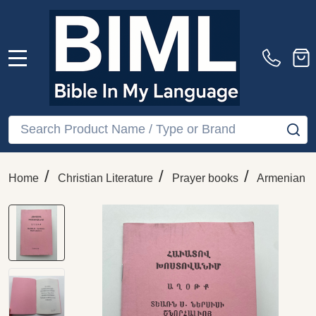
MENU
Search
SE
/
/
/
/
Home
Christian Literature
Prayer books
Armenian