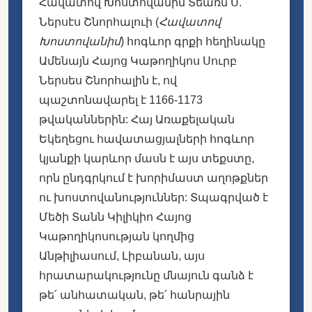
Հավատով Խոստովանիմ Տեառն Ս.
Ներսէս Շնորհալուի (
Հավատով
Խոստովանիմ
) հոգևոր գրքի հեղինակը
Ամենայն Հայոց Կաթողիկոս Սուրբ
Ներսես Շնորհալին է, ով
պաշտոնավարել է 1166-1173
թվականներին: Հայ Առաքելական
Եկեղեցու հավատացյալների հոգևոր
կյանքի կարևոր մասն է այս տեքստը,
որն ընդգրկում է խորիմաստ աղոթքներ
ու խոստովանություններ: Տպագրված է
Մեծի Տանն Կիլիկիո Հայոց
Կաթողիկոսության կողմից
Անթիլիասում, Լիբանան, այս
հրատարակությունը մնայուն գանձ է
թե՛ անհատական, թե՛ հանրային