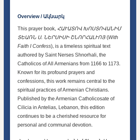
Overview / Ակնարկ
This prayer book,
ՀԱՒԱՏՈՎ ԽՈՍՏՈՎԱՆԻՄ
ՏԵԱՌՆ Ս. ՆԵՐՍԻՍԻ ՇՆՈՐՀԱԼՒՈՅ
(
With
Faith I Confess
), is a timeless spiritual text
authored by Saint Nerses Shnorhali, the
Catholicos of All Armenians from 1166 to 1173.
Known for its profound prayers and
confessions, this work remains central to the
spiritual practices of Armenian Christians.
Published by the Armenian Catholicosate of
Cilicia in Antelias, Lebanon, this edition
continues to be a cherished resource for
personal and communal devotion.