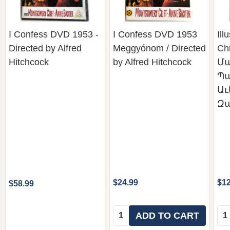
I Confess DVD 1953 -
I Confess DVD 1953
Ill
Directed by Alfred
Meggyónom / Directed
Chi
Hitchcock
by Alfred Hitchcock
Մա
Պ
Աւ
Զ
$24.99
$12
$58.99
Quantity:
Qua
ADD TO CART