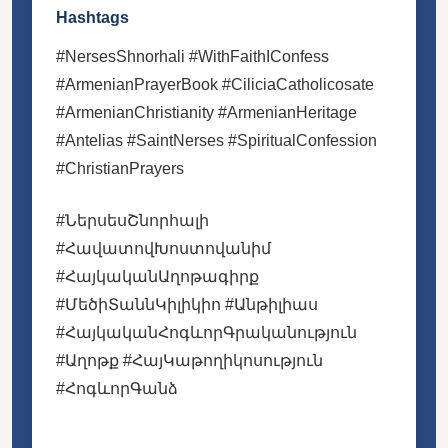
Hashtags
#NersesShnorhali #WithFaithIConfess
#ArmenianPrayerBook #CiliciaCatholicosate
#ArmenianChristianity #ArmenianHeritage
#Antelias #SaintNerses #SpiritualConfession
#ChristianPrayers
#ՆերսեսՇնորհալի
#ՀավատովԽոստովանիմ
#ՀայկականԱղոթագիրք
#ՄեծիՏաննԿիլիկիո #Անթիլիաս
#ՀայկականՀոգևորԳրականություն
#Աղոթք #ՀայԿաթողիկոսություն
#ՀոգևորԳանձ