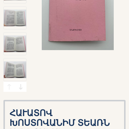
ՀԱՒԱՏՈՎ
ԽՈՍՏՈՎԱՆԻՄ ՏԵԱՌՆ