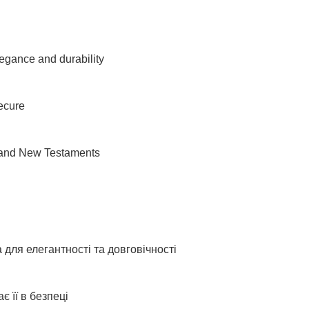
legance and durability
secure
d and New Testaments
 для елегантності та довговічності
є її в безпеці