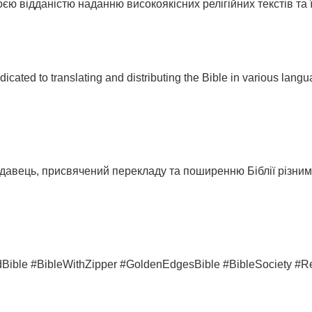
єю відданістю наданню високоякісних релігійних текстів та ї
dicated to translating and distributing the Bible in various langu
идавець, присвячений перекладу та поширенню Біблії різни
ible #BibleWithZipper #GoldenEdgesBible #BibleSociety #Reli