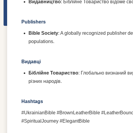
Видавництво
: Біблійне Товариство відоме сво
Publishers
Bible Society
: A globally recognized publisher de
populations.
Видавці
Біблійне Товариство
: Глобально визнаний в
різних народів.
Hashtags
#UkrainianBible #BrownLeatherBible #LeatherBoundB
#SpiritualJourney #ElegantBible