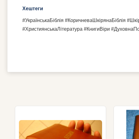
Хештеги
#УкраїнськаБіблія #КоричневаШкірянаБіблія #Шкір
#ХристиянськаЛітература #КнигиВіри #ДуховнаП