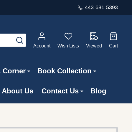
443-681-5393
SEARCH
Account
Wish Lists
Viewed
Cart
s Corner
Book Collection
About Us
Contact Us
Blog