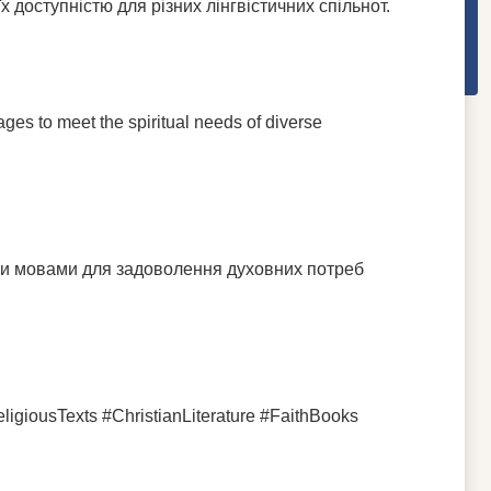
х доступністю для різних лінгвістичних спільнот.
ages to meet the spiritual needs of diverse
ми мовами для задоволення духовних потреб
giousTexts #ChristianLiterature #FaithBooks