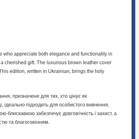
se who appreciate both elegance and functionality in
s a cherished gift. The luxurious brown leather cover
is edition, written in Ukrainian, brings the holy
ння, призначене для тих, хто цінує як
ці, ідеально підходить для особистого вивчення,
ю-блискавкою забезпечує довговічність і захист, а
стю та благоговінням.