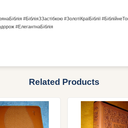
янаБіблія #БібліяЗЗастібкою #ЗолотіКраїБіблії #БіблійнеТо
одорож #ЕлегантнаБіблія
Related Products