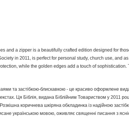
s and a zipper is a beautifully crafted edition designed for tho
 Society in 2011, is perfect for personal study, church use, and a
otection, while the golden edges add a touch of sophistication. Th
краями та застібкою-блискавкою - це красиво оформлене вида
текстах. Ця Біблія, видана Біблійним Товариством у 2011 ро
Розкішна коричнева шкіряна обкладинка із надійною застібко
писане українською мовою, оживляє священні писання з ясні