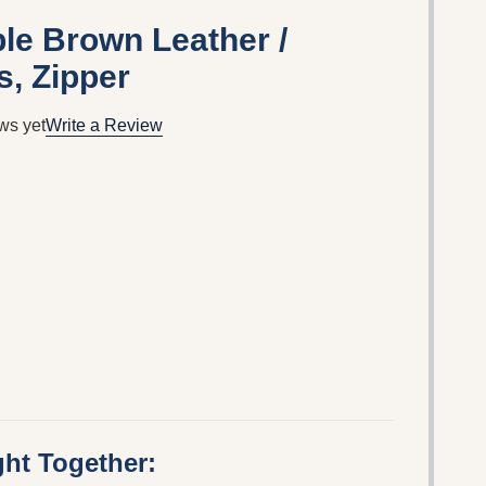
ble Brown Leather /
, Zipper
ws yet
Write a Review
ht Together: