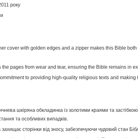
2011 року
ти
her cover with golden edges and a zipper makes this Bible both st
s the pages from wear and tear, ensuring the Bible remains in exc
 commitment to providing high-quality religious texts and making
ричнева шкіряна обкладинка із золотими краями та застібко
тання та особливих випадків.
 захищає сторінки від зносу, забезпечуючи чудовий стан Біблі