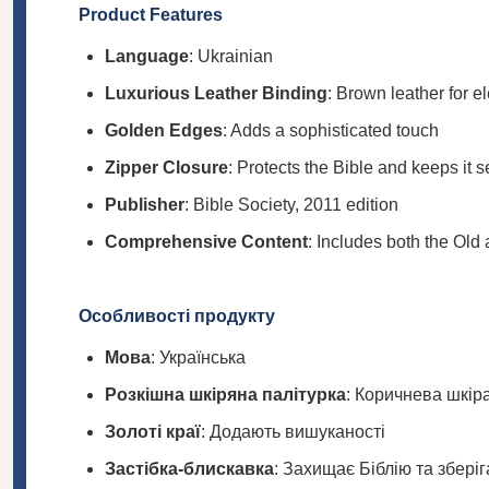
Product Features
Language
: Ukrainian
Luxurious Leather Binding
: Brown leather for e
Golden Edges
: Adds a sophisticated touch
Zipper Closure
: Protects the Bible and keeps it 
Publisher
: Bible Society, 2011 edition
Comprehensive Content
: Includes both the Ol
Особливості продукту
Мова
: Українська
Розкішна шкіряна палітурка
: Коричнева шкіра
Золоті краї
: Додають вишуканості
Застібка-блискавка
: Захищає Біблію та зберіга