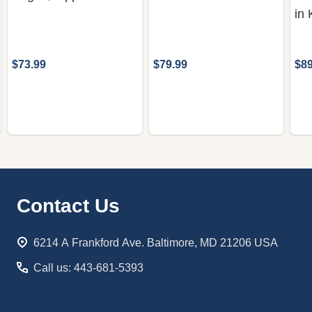
in
$73.99
$79.99
$89
Footer
Contact Us
Start
6214 A Frankford Ave. Baltimore, MD 21206 USA
Call us: 443-681-5393