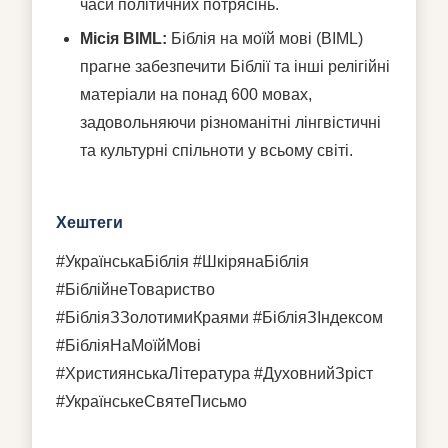
часи політичних потрясінь.
Місія BIML:
Біблія на моїй мові (BIML)
прагне забезпечити Біблії та інші релігійні
матеріали на понад 600 мовах,
задовольняючи різноманітні лінгвістичні
та культурні спільноти у всьому світі.
Хештеги
#УкраїнськаБіблія #ШкірянаБіблія
#БіблійнеТовариство
#БібліяЗЗолотимиКраями #БібліяЗІндексом
#БібліяНаМоїйМові
#ХристиянськаЛітература #ДуховнийЗріст
#УкраїнськеСвятеПисьмо