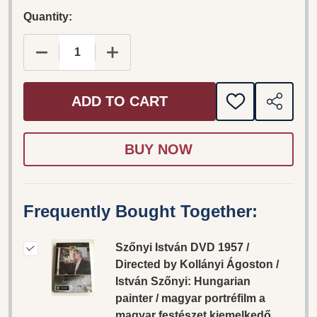
Quantity:
DECREAS
ADD TO CART
ADD
SHARE
TO
WISH
LIST
Frequently Bought Together:
Szőnyi István DVD 1957 /
Directed by Kollányi Ágoston /
István Szőnyi: Hungarian
painter / magyar portréfilm a
magyar festészet kiemelkedő