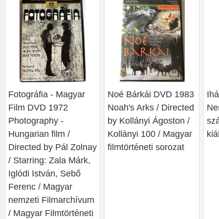
Fotográfia - Magyar
Noé Bárkái DVD 1983
Ihá
Film DVD 1972
Noah's Arks / Directed
Ne
Photography -
by Kollányi Ágoston /
szá
Hungarian film /
Kollányi 100 / Magyar
kiá
Directed by Pál Zolnay
filmtörténeti sorozat
/ Starring: Zala Márk,
Iglódi István, Sebő
Ferenc / Magyar
nemzeti Filmarchívum
/ Magyar Filmtörténeti