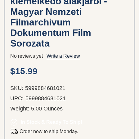
kiemelkedő alakjarol -
Magyar Nemzeti
Filmarchivum
Dokumentum Film
Sorozata
No reviews yet
Write a Review
$15.99
SKU:
5999884681021
UPC:
5999884681021
Weight:
5.00 Ounces
In Stock & Ready To Ship!
Order now to ship Monday.