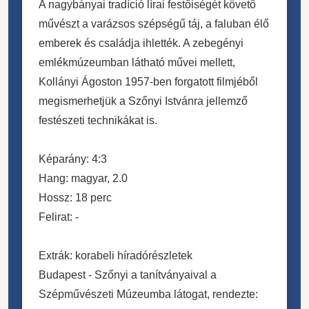
A nagybányai tradíció lírai festőiségét követő
művészt a varázsos szépségű táj, a faluban élő
emberek és családja ihlették. A zebegényi
emlékmúzeumban látható művei mellett,
Kollányi Ágoston 1957-ben forgatott filmjéből
megismerhetjük a Szőnyi Istvánra jellemző
festészeti technikákat is.
Képarány: 4:3
Hang: magyar, 2.0
Hossz: 18 perc
Felirat: -
Extrák: korabeli híradórészletek
Budapest - Szőnyi a tanítványaival a
Szépművészeti Múzeumba látogat, rendezte: