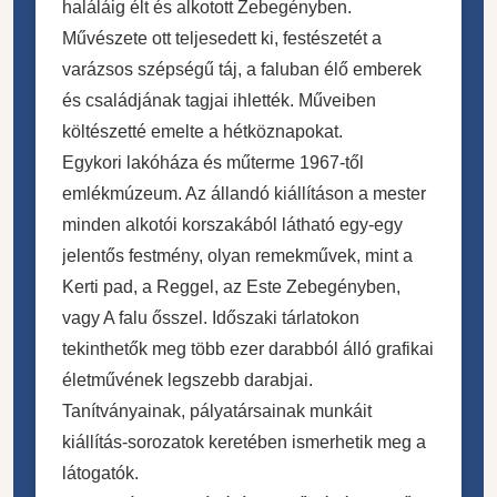
haláláig élt és alkotott Zebegényben.
Művészete ott teljesedett ki, festészetét a
varázsos szépségű táj, a faluban élő emberek
és családjának tagjai ihlették. Műveiben
költészetté emelte a hétköznapokat.
Egykori lakóháza és műterme 1967-től
emlékmúzeum. Az állandó kiállításon a mester
minden alkotói korszakából látható egy-egy
jelentős festmény, olyan remekművek, mint a
Kerti pad, a Reggel, az Este Zebegényben,
vagy A falu ősszel. Időszaki tárlatokon
tekinthetők meg több ezer darabból álló grafikai
életművének legszebb darabjai.
Tanítványainak, pályatársainak munkáit
kiállítás-sorozatok keretében ismerhetik meg a
látogatók.