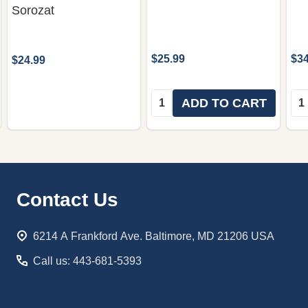
Sorozat
$25.99
$34
$24.99
Quantity:
Qua
ADD TO CART
Footer
Contact Us
Start
6214 A Frankford Ave. Baltimore, MD 21206 USA
Call us: 443-681-5393