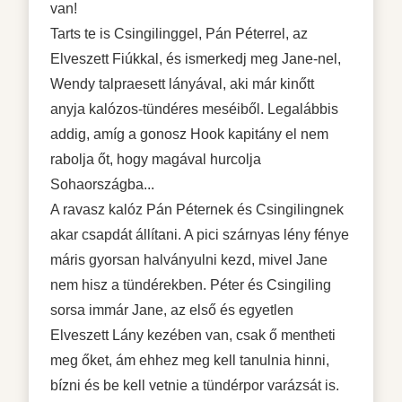
van!
Tarts te is Csingilinggel, Pán Péterrel, az
Elveszett Fiúkkal, és ismerkedj meg Jane-nel,
Wendy talpraesett lányával, aki már kinőtt
anyja kalózos-tündéres meséiből. Legalábbis
addig, amíg a gonosz Hook kapitány el nem
rabolja őt, hogy magával hurcolja
Sohaországba...
A ravasz kalóz Pán Péternek és Csingilingnek
akar csapdát állítani. A pici szárnyas lény fénye
máris gyorsan halványulni kezd, mivel Jane
nem hisz a tündérekben. Péter és Csingiling
sorsa immár Jane, az első és egyetlen
Elveszett Lány kezében van, csak ő mentheti
meg őket, ám ehhez meg kell tanulnia hinni,
bízni és be kell vetnie a tündérpor varázsát is.