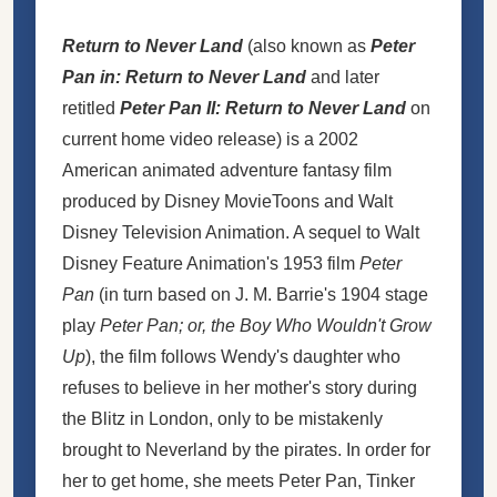
Return to Never Land
(also known as
Peter
Pan in: Return to Never Land
and later
retitled
Peter Pan II: Return to Never Land
on
current home video release) is a 2002
American animated adventure fantasy film
produced by
Disney MovieToons
and
Walt
Disney Television Animation
. A sequel to
Walt
Disney Feature Animation
's 1953 film
Peter
Pan
(in turn based on J. M. Barrie's 1904 stage
play
Peter Pan; or, the Boy Who Wouldn't Grow
Up
), the film follows Wendy's daughter who
refuses to believe in her mother's story during
the Blitz in London, only to be mistakenly
brought to Neverland by the pirates. In order for
her to get home, she meets Peter Pan, Tinker