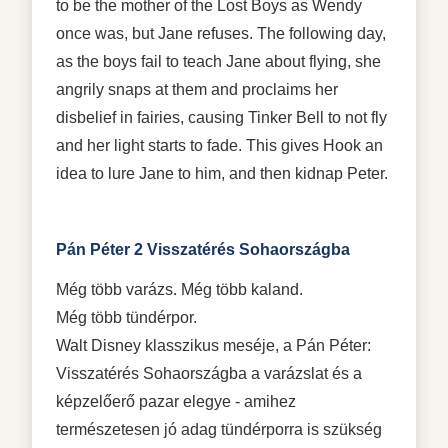
to be the mother of the Lost Boys as Wendy
once was, but Jane refuses. The following day,
as the boys fail to teach Jane about flying, she
angrily snaps at them and proclaims her
disbelief in fairies, causing Tinker Bell to not fly
and her light starts to fade. This gives Hook an
idea to lure Jane to him, and then kidnap Peter.
Pán Péter 2 Visszatérés Sohaországba
Még több varázs. Még több kaland.
Még több tündérpor.
Walt Disney klasszikus meséje, a Pán Péter:
Visszatérés Sohaországba a varázslat és a
képzelőerő pazar elegye - amihez
természetesen jó adag tündérporra is szükség