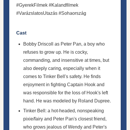
#GyerekFilmek #Kalandfilmek
#VarázslatosUtazás #Sohaország
Cast
Bobby Driscoll as Peter Pan, a boy who
refuses to grow up. He is cocky,
commanding, and insensitive at times, but
also deeply caring, especially when it
comes to Tinker Bell's safety. He finds
enjoyment in fighting Captain Hook and
was responsible for the loss of Hook's left
hand. He was modeled by Roland Dupree.
Tinker Bell: a hot-headed, nonspeaking
pixie/fairy and Peter Pan's closest friend,
who grows jealous of Wendy and Peter's