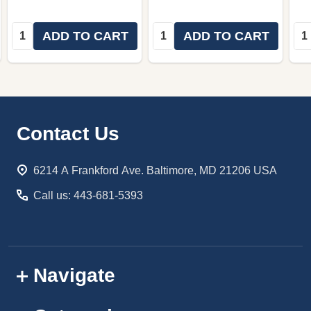
Quantity:
Quantity:
Qua
ADD TO CART
ADD TO CART
Footer
Contact Us
Start
6214 A Frankford Ave. Baltimore, MD 21206 USA
Call us: 443-681-5393
Navigate