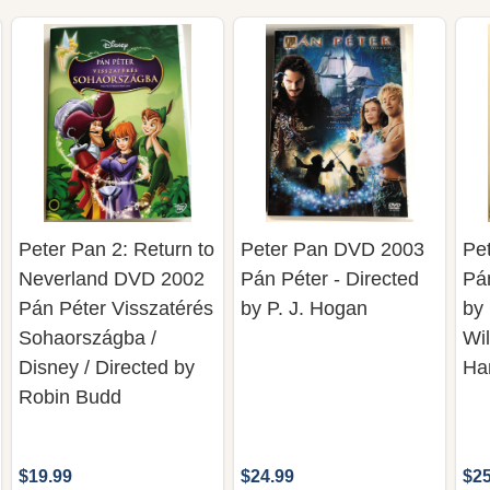
Peter Pan 2: Return to
Peter Pan DVD 2003
Pe
Neverland DVD 2002
Pán Péter - Directed
Pán
Pán Péter Visszatérés
by P. J. Hogan
by
Sohaországba /
Wil
Disney / Directed by
Ha
Robin Budd
$19.99
$24.99
$25