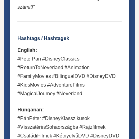
számít!"
Hashtags / Hashtagek
English:
#PeterPan #DisneyClassics
#ReturnToNeverland #Animation
#FamilyMovies #BilingualDVD #DisneyDVD
#KidsMovies #AdventureFilms
#MagicalJourney #Neverland
Hungarian:
#PánPéter #DisneyKlasszikusok
#VisszatérésSohaországba #Rajzfilmek
#CsaládiFilmek #KétnyelvűDVD #DisneyDVD