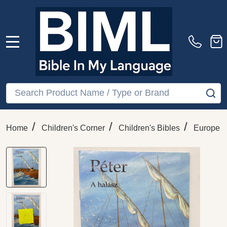
MENU
Search
SE
/
/
/
Home
Children's Corner
Children's Bibles
Europe