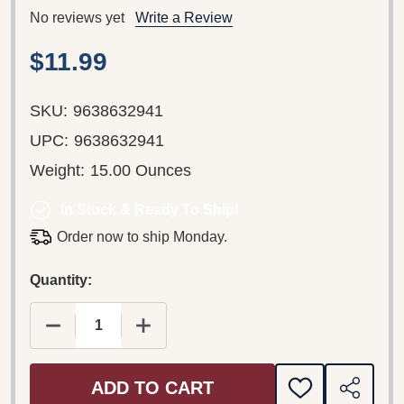
No reviews yet
Write a Review
$11.99
SKU:
9638632941
UPC:
9638632941
Weight:
15.00 Ounces
In Stock & Ready To Ship!
Order now to ship Monday.
Quantity:
DECREASE QUANTITY OF PETER: THE FISHERMA
INCREASE QUANTITY OF PETER: TH
ADD TO CART
ADD
SHARE