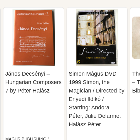
János Decsényi –
Simon Mágus DVD
Th
Hungarian Composers
1999 Simon, the
– T
7 by Péter Halász
Magician / Directed by
Bi
Enyedi Ildikó /
Starring: Andorai
Péter, Julie Delarme,
Halász Péter
MAGUS PUBLISHING /