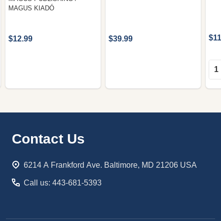
MAGUS KIADÓ
$11
$12.99
$39.99
Qua
Footer
Contact Us
Start
6214 A Frankford Ave. Baltimore, MD 21206 USA
Call us: 443-681-5393