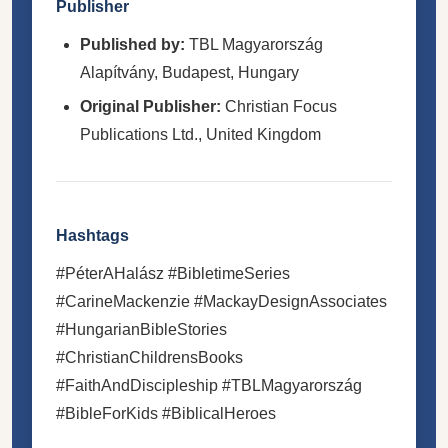
Publisher
Published by:
TBL Magyarország
Alapítvány, Budapest, Hungary
Original Publisher:
Christian Focus
Publications Ltd., United Kingdom
Hashtags
#PéterAHalász #BibletimeSeries
#CarineMackenzie #MackayDesignAssociates
#HungarianBibleStories
#ChristianChildrensBooks
#FaithAndDiscipleship #TBLMagyarország
#BibleForKids #BiblicalHeroes