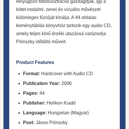
lenyűgöző fotóillusztrációi gazdagítják, így a
kötet irodalmi, zenei és vizuális művészet
különleges fúzióját kínálja. A 44 oldalas
keménytáblás könyvhöz tartozik egy audio CD,
amely teljes körű érzéki utazássá varázsolja
Pilinszky időtálló műveit.
Product Features
Format:
Hardcover with Audio CD
Publication Year:
2006
Pages:
44
Publisher:
Helikon Kiadó
Language:
Hungarian (Magyar)
Poet:
János Pilinszky