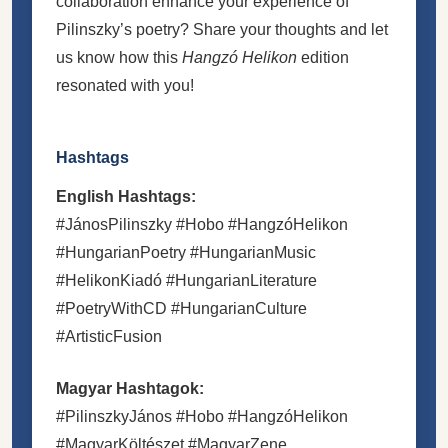
collaboration enhance your experience of
Pilinszky’s poetry? Share your thoughts and let
us know how this
Hangzó Helikon
edition
resonated with you!
Hashtags
English Hashtags:
#JánosPilinszky #Hobo #HangzóHelikon
#HungarianPoetry #HungarianMusic
#HelikonKiadó #HungarianLiterature
#PoetryWithCD #HungarianCulture
#ArtisticFusion
Magyar Hashtagok:
#PilinszkyJános #Hobo #HangzóHelikon
#MagyarKöltészet #MagyarZene