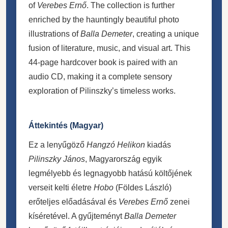
of
Verebes Ernő
. The collection is further
enriched by the hauntingly beautiful photo
illustrations of
Balla Demeter
, creating a unique
fusion of literature, music, and visual art. This
44-page hardcover book is paired with an
audio CD, making it a complete sensory
exploration of Pilinszky’s timeless works.
Áttekintés (Magyar)
Ez a lenyűgöző
Hangzó Helikon
kiadás
Pilinszky János
, Magyarország egyik
legmélyebb és legnagyobb hatású költőjének
verseit kelti életre
Hobo
(Földes László)
erőteljes előadásával és
Verebes Ernő
zenei
kíséretével. A gyűjteményt
Balla Demeter