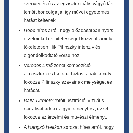
szenvedés és az egzisztenciális vágyódás
témáit boncolgatja, így művei egyetemes
hatást keltenek.
Hobo
híres arról, hogy előadásaiban nyers
érzelmeket és hitelességet közvetít, amely
tökéletesen illik Pilinszky intenzív és
elgondolkodtató verseihez.
Verebes Ernő
zenei kompozíciói
atmoszférikus hátteret biztosítanak, amely
fokozza Pilinszky szavainak mélységét és
hatását.
Balla Demeter
fotóillusztrációi vizuális
narratívát adnak a gyűjteményhez, ezzel
fokozva az érzelmi és művészi élményt.
A
Hangzó Helikon
sorozat híres arról, hogy