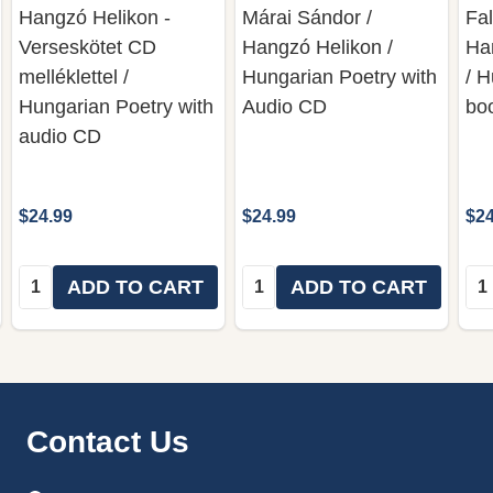
Hangzó Helikon -
Márai Sándor /
Fa
Verseskötet CD
Hangzó Helikon /
Ha
melléklettel /
Hungarian Poetry with
/ H
Hungarian Poetry with
Audio CD
bo
audio CD
$24.99
$24.99
$24
Quantity:
Quantity:
Qua
ADD TO CART
ADD TO CART
Footer
Contact Us
Start