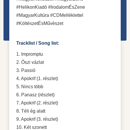
#HelikonKiadó #IrodalomÉsZene
#MagyarKultúra #CDMelléklettel
#KöltészetÉsMűvészet
Tracklist / Song list:
1. Impromptu
2. Őszi vázlat
3. Passió
4. Apokrif (1. részlet)
5. Nincs több
6. Panasz (részlet)
7. Apokrif (2. részlet)
8. Téli ég alatt
9. Apokrif (3. részlet)
10. Két szonett