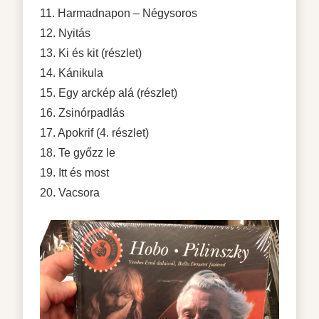
11. Harmadnapon – Négysoros
12. Nyitás
13. Ki és kit (részlet)
14. Kánikula
15. Egy arckép alá (részlet)
16. Zsinórpadlás
17. Apokrif (4. részlet)
18. Te győzz le
19. Itt és most
20. Vacsora