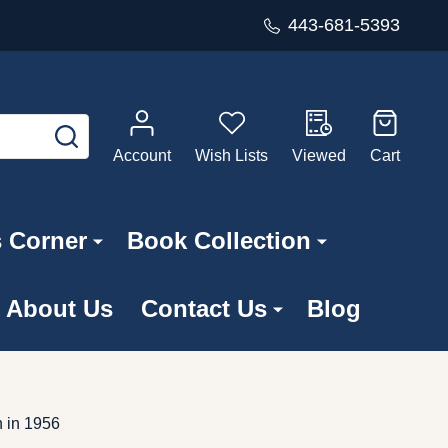
443-681-5393
SEARCH
Account
Wish Lists
Viewed
Cart
s Corner
Book Collection
About Us
Contact Us
Blog
n in 1956