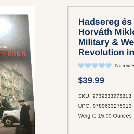
Hadsereg és
Horváth Mikl
Military & W
Revolution i
No revie
$39.99
SKU:
9789633275313
UPC:
9789633275313
Weight:
15.00 Ounces