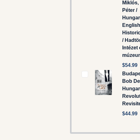
Miklós,
Péter /
Hungari
English
Histori
/ Hadtö
Intézet
múzeu
$54.99
Budape
Bob De
Hungar
Revolu
Revisit
$44.99