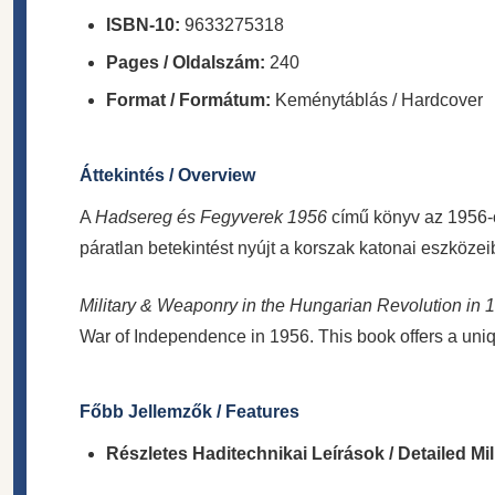
ISBN-10:
9633275318
Pages / Oldalszám:
240
Format / Formátum:
Keménytáblás / Hardcover
Áttekintés / Overview
A
Hadsereg és Fegyverek 1956
című könyv az 1956-o
páratlan betekintést nyújt a korszak katonai eszköze
Military & Weaponry in the Hungarian Revolution in 
War of Independence in 1956. This book offers a unique
Főbb Jellemzők / Features
Részletes Haditechnikai Leírások / Detailed Mi