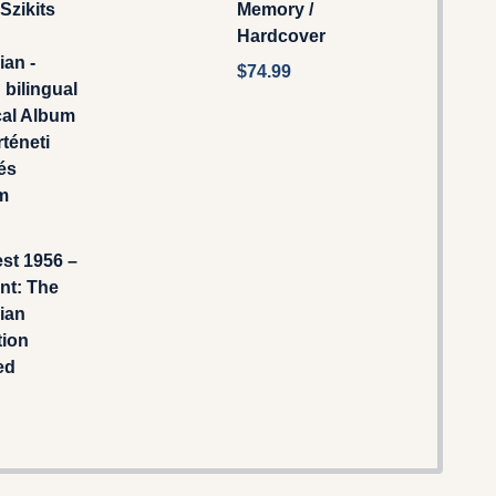
 Szikits
Memory /
Hardcover
an -
$74.99
 bilingual
cal Album
rténeti
 és
m
st 1956 –
nt: The
ian
tion
ed