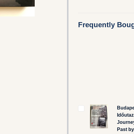
Frequently Boug
Budape
Időutaz
Journey
Past by