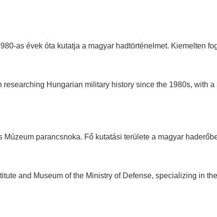
980-as évek óta kutatja a magyar hadtörténelmet. Kiemelten fo
n researching Hungarian military history since the 1980s, with a 
és Múzeum parancsnoka. Fő kutatási területe a magyar haderőbe
itute and Museum of the Ministry of Defense, specializing in th