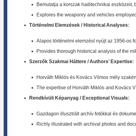
Bemutatja a korszak haditechnikai eszközeit,
Explores the weaponry and vehicles employed 
Történelmi Elemzések / Historical Analyses:
Alapos történelmi elemzést nyújt az 1956-os f
Provides thorough historical analysis of the mil
Szerzők Szakmai Háttere / Authors’ Expertise:
Horváth Miklós és Kovács Vilmos mély szakérte
The expertise of Horváth Miklós and Kovács V
Rendkívüli Képanyag / Exceptional Visuals:
Gazdagon illusztrált archív fotókkal és dokum
Richly illustrated with archival photos and docu