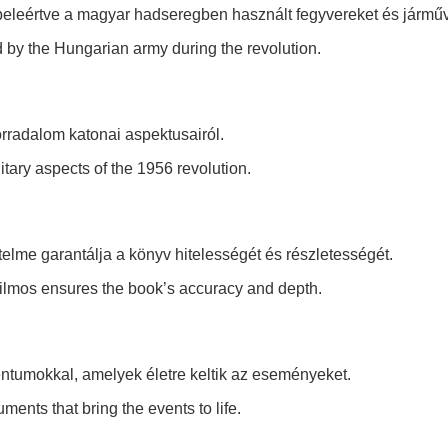
 beleértve a magyar hadseregben használt fegyvereket és jármű
by the Hungarian army during the revolution.
orradalom katonai aspektusairól.
itary aspects of the 1956 revolution.
lme garantálja a könyv hitelességét és részletességét.
ilmos ensures the book’s accuracy and depth.
entumokkal, amelyek életre keltik az eseményeket.
ments that bring the events to life.