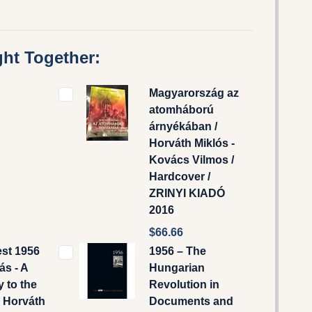
ht Together:
Magyarország az
atomháború
árnyékában /
Horváth Miklós -
Kovács Vilmos /
Hardcover /
ZRINYI KIADÓ
2016
$66.66
st 1956
1956 – The
ás - A
Hungarian
 to the
Revolution in
 Horváth
Documents and