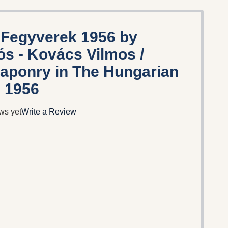
 Fegyverek 1956 by
ós - Kovács Vilmos /
eaponry in The Hungarian
n 1956
ws yet
Write a Review