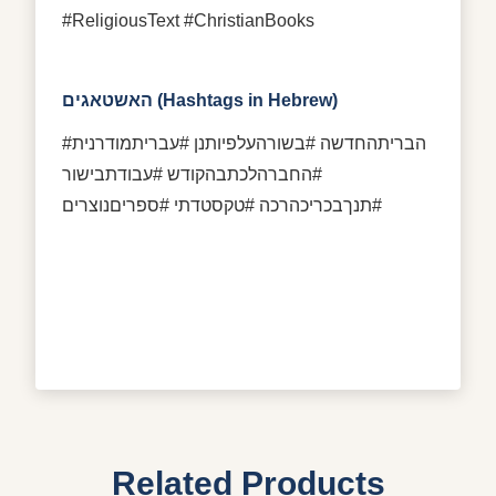
#ReligiousText #ChristianBooks
האשטאגים (Hashtags in Hebrew)
#הבריתהחדשה #בשורהעלפיותנן #עבריתמודרנית
#החברהלכתבהקודש #עבודתבישור
#תנךבכריכהרכה #טקסטדתי #ספריםנוצרים
Related Products