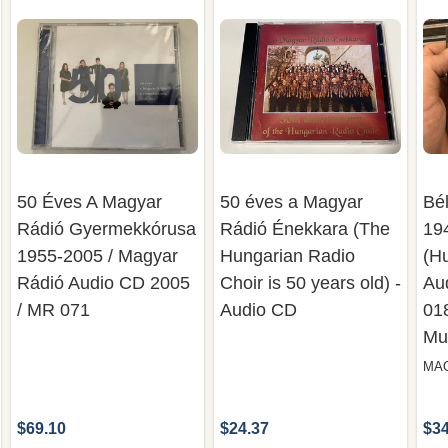
50 Éves A Magyar
50 éves a Magyar
Bé
Rádió Gyermekkórusa
Rádió Énekkara (The
19
1955-2005 / Magyar
Hungarian Radio
(H
Rádió Audio CD 2005
Choir is 50 years old) -
Au
/ MR 071
Audio CD
01
Mu
MA
$69.10
$24.37
$34