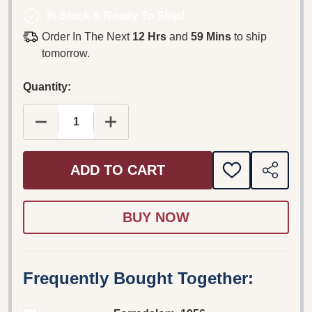
In Stock & Ready To Ship!
Order In The Next
12 Hrs
and
59 Mins
to ship
tomorrow.
Quantity:
DECREASE QUANTITY OF FORRADALOM, 1956 HA
INCREASE QUANTITY OF FORRADALO
ADD TO CART
ADD
SHARE
TO
WISH
LIST
Frequently Bought Together: