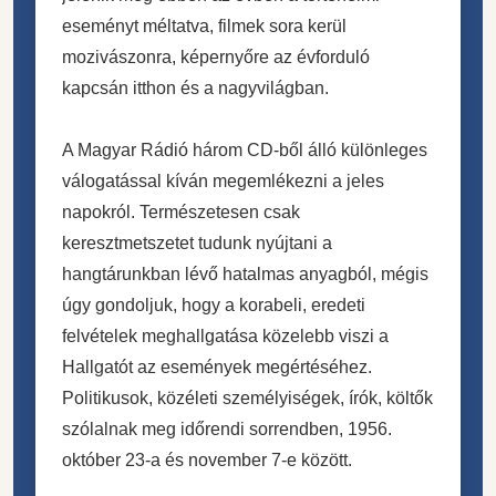
eseményt méltatva,
filmek sora kerül
mozivászonra, képernyőre az évforduló
kapcsán itthon és a nagyvilágban.
A Magyar Rádió három CD-ből álló különleges
válogatással
kíván megemlékezni a jeles
napokról. Természetesen csak
keresztmetszetet tudunk nyújtani a
hangtárunkban lévő hatal
mas anyagból, mégis
úgy gondoljuk, hogy a korabeli, eredeti
felvételek meghallgatása közelebb viszi a
Hallgatót az esemé
nyek megértéséhez.
Politikusok, közéleti személyiségek, írók,
költők
szólalnak meg időrendi sorrendben, 1956.
október 23-a
és november 7-e között.