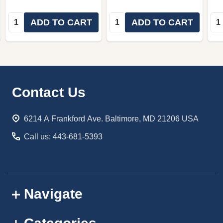
Quantity:
Quantity:
Qua
ADD TO CART
ADD TO CART
Footer
Contact Us
Start
6214 A Frankford Ave. Baltimore, MD 21206 USA
Call us: 443-681-5393
Navigate