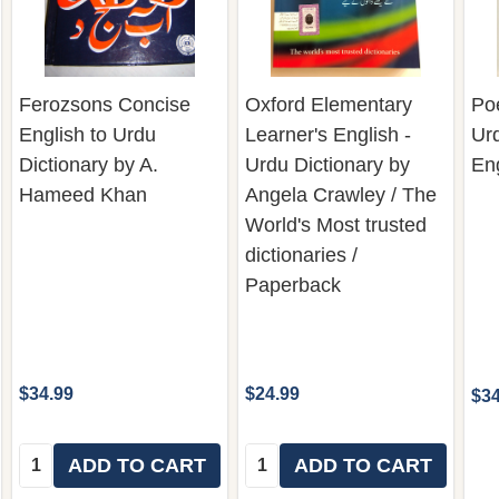
Ferozsons Concise
Oxford Elementary
Poe
English to Urdu
Learner's English -
Ur
Dictionary by A.
Urdu Dictionary by
Eng
Hameed Khan
Angela Crawley / The
World's Most trusted
dictionaries /
Paperback
$34.99
$24.99
$34
Quantity:
Quantity:
ADD TO CART
ADD TO CART