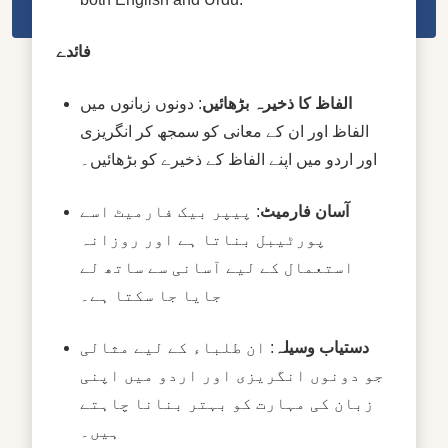
فائدے
الفاظ کا ذخیرہ بڑھائیں
: دونوں زبانوں میں
الفاظ اور ان کے معانی کو سمجھ کر انگریزی
اور اردو میں اپنے الفاظ کے ذخیرے کو بڑھائیں۔
آسان فارمیٹ
: پیپر بیک فارمیٹ اسے
پورٹیبل بناتا ہے اور روزانہ
استعمال کے لیے آسانی سے ساتھ لے
جایا جا سکتا ہے۔
دستیاب وسیلہ
: ان طلباء کے لیے مثالی
جو دونوں انگریزی اور اردو میں اپنی
زبان کی مہارت کو بہتر بنانا چاہتے
ہیں۔