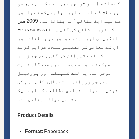
کے ساتھ اردو تراجم بھی دیے گئے ہیں، جو
ہر سطح کے طلباء اور زبان سیکھنے والوں
کے لیے ایک مثالی آلہ بناتا ہے۔ 2009 میں
Ferozsons کے ذریعہ شائع کی گئی یہ لغت
انگریزی اور اردو دونوں میں الفاظ اور
ان کے معانی کی تفصیلی سمجھ فراہم کرنے
کے لیے ڈیزائن کی گئی ہے، جو زبان
سیکھنے اور سمجھنے میں مددگار ثابت
ہوتی ہے۔ یہ لغت کمپیکٹ اور پورٹیبل
ہے، جو روزانہ استعمال، کلاس روم کی
ترتیبات یا انفرادی مطالعے کے لیے ایک
مثالی حوالہ بناتی ہے۔
Product Details
Format
: Paperback