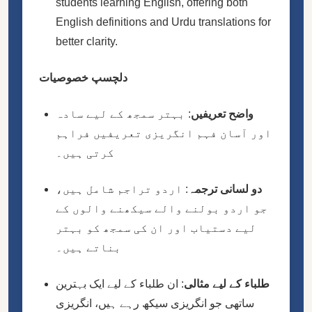
students learning English, offering both
English definitions and Urdu translations for
better clarity.
دلچسپ خصوصیات
واضح تعریفیں
: بہتر سمجھ کے لیے سادہ
اور آسان فہم انگریزی تعریفیں فراہم
کرتی ہیں۔
دو لسانی ترجمہ
: اردو تراجم شامل ہیں،
جو اردو بولنے والے سیکھنے والوں کے
لیے دستیاب اور ان کی سمجھ کو بہتر
بناتے ہیں۔
طلباء کے لیے مثالی
: ان طلباء کے لیے ایک بہترین
ساتھی جو انگریزی سیکھ رہے ہیں، انگریزی