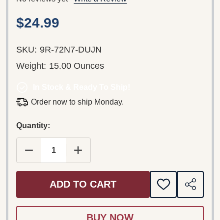
$24.99
SKU:
9R-72N7-DUJN
Weight:
15.00 Ounces
In Stock & Ready To Ship!
Order now to ship Monday.
Quantity:
DECREASE QUANTITY OF FEROZSONS STUDENTS 
INCREASE QUANTITY OF FEROZSONS
ADD TO CART
ADD
SHARE
TO
WISH
LIST