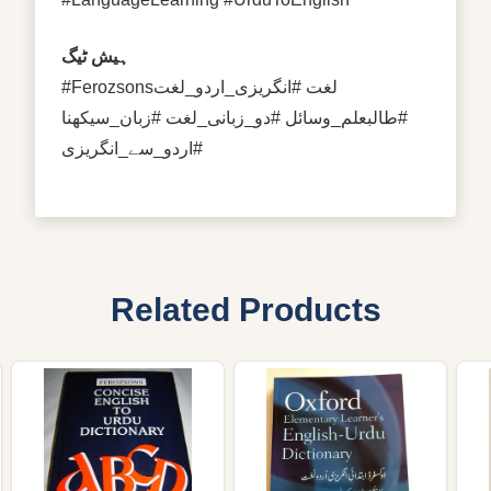
ہیش ٹیگ
#Ferozsonsلغت #انگریزی_اردو_لغت
#طالبعلم_وسائل #دو_زبانی_لغت #زبان_سیکھنا
#اردو_سے_انگریزی
Related Products