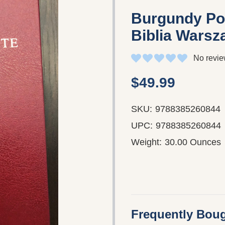
Burgundy Pol
Biblia Wars
No revie
$49.99
SKU:
9788385260844
UPC:
9788385260844
Weight:
30.00 Ounces
Frequently Boug