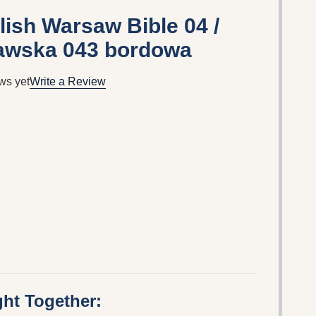
ish Warsaw Bible 04 /
zawska 043 bordowa
ws yet
Write a Review
ht Together: