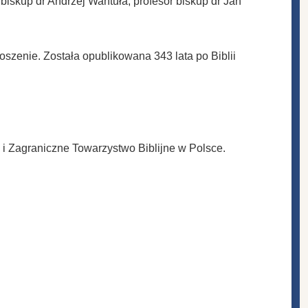
biskup dr Andrzej Wantuła, profesor biskup dr Jan
oszenie. Została opublikowana 343 lata po Biblii
i Zagraniczne Towarzystwo Biblijne w Polsce.