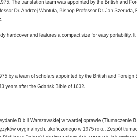
 1975. The translation team was appointed by the British and For
essor Dr. Andrzej Wantuła, Bishop Professor Dr. Jan Szeruda, P
z.
dy hardcover and features a compact size for easy portability. I
75 by a team of scholars appointed by the British and Foreign B
3 years after the Gdańsk Bible of 1632.
ydanie Biblii Warszawskiej w twardej oprawie (Tłumaczenie Br
ęzyków oryginalnych, ukończonego w 1975 roku. Zespół tłumacz