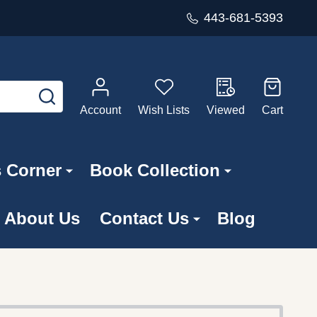
443-681-5393
SEARCH
Account
Wish Lists
Viewed
Cart
s Corner
Book Collection
About Us
Contact Us
Blog