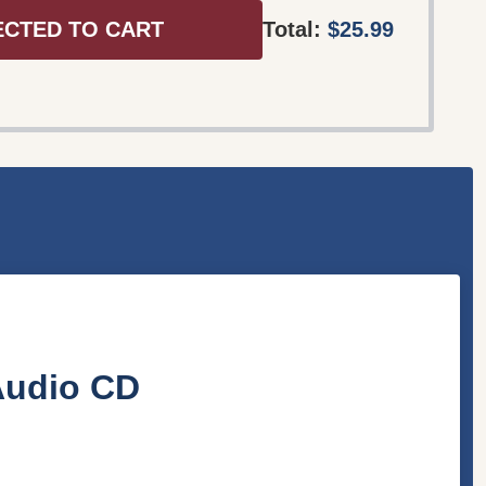
ECTED TO CART
Total:
$25.99
‎Audio CD