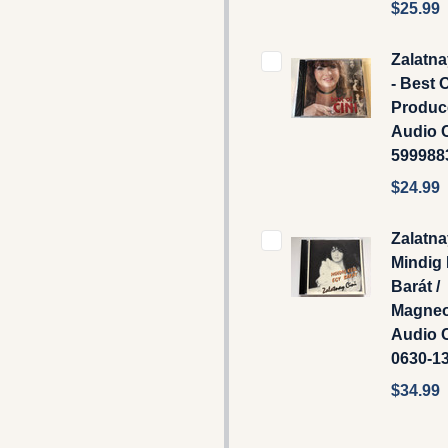
$25.99
Zalatna
- Best O
Produce
‎Audio 
599988
$24.99
Zalatna
Mindig 
Barát /
Magne
Audio C
0630-1
$34.99