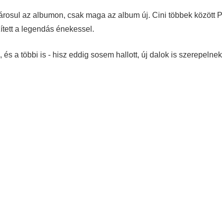
árosul az albumon, csak maga az album új. Cini többek között P
ített a legendás énekessel.
és a többi is - hisz eddig sosem hallott, új dalok is szerepelnek