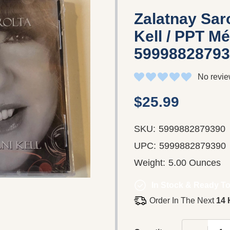
Zalatnay Saro
Kell / PPT Mé
59998828793
No revie
$25.99
SKU:
5999882879390
UPC:
5999882879390
Weight:
5.00 Ounces
In Stock & Ready To
Order In The Next
14 