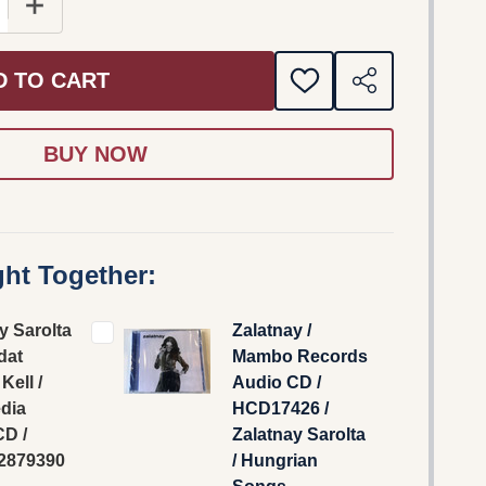
 QUANTITY OF ZALATNAY SAROLTA ‎– MAGADAT VÁLLALN
INCREASE QUANTITY OF ZALATNAY SAROLTA ‎– MAGAD
D TO CART
ADD
SHARE
TO
WISH
LIST
ht Together:
y Sarolta
Zalatnay /
dat
Mambo Records
 Kell /
‎Audio CD /
dia
HCD17426 /
CD /
Zalatnay Sarolta
2879390
/ Hungrian