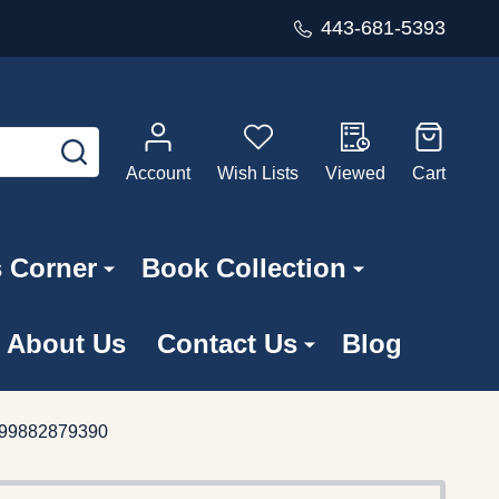
443-681-5393
SEARCH
Account
Wish Lists
Viewed
Cart
s Corner
Book Collection
About Us
Contact Us
Blog
 5999882879390