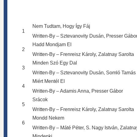
Nem Tudtam, Hogy Így Fáj
1
Written-By – Sztevanovity Dusán, Presser Gábo
Hadd Mondjam El
2
Written-By – Frenreisz Károly, Zalatnay Sarolta
Minden Szó Egy Dal
3
Written-By – Sztevanovity Dusán, Somló Tamás
Miért Mentél El
4
Written-By – Adamis Anna, Presser Gábor
Srácok
5
Written-By – Frenreisz Károly, Zalatnay Sarolta
Mondd Nekem
6
Written-By – Máté Péter, S. Nagy István, Zalatna
Mindenki