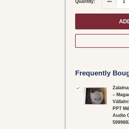
DECREASE
Quantity:
AD
Frequently Boug
Zalatna
‎– Maga
Vállalni
PPT Mé
‎Audio 
599988