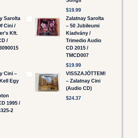
Songs
$19.99
y Sarolta
Zalatnay Sarolta
f Cini /
‎– 50 Jubileumi
r's Kft.
Kiadvány /
CD /
Trimedio ‎Audio
3090015
CD 2015 /
TMCD007
$19.99
y Cini –
VISSZAJÖTTEM!
Kell Egy
– Zalatnay Cini
(Audio CD)
oton
$24.37
D 1995 /
3325-2