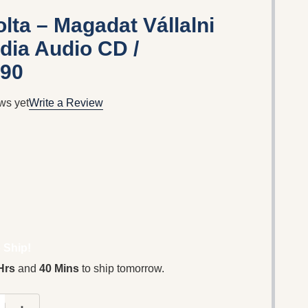
lta ‎– Magadat Vállalni
dia ‎Audio CD /
90
ws yet
Write a Review
 Ship!
Hrs
and
40 Mins
to ship tomorrow.