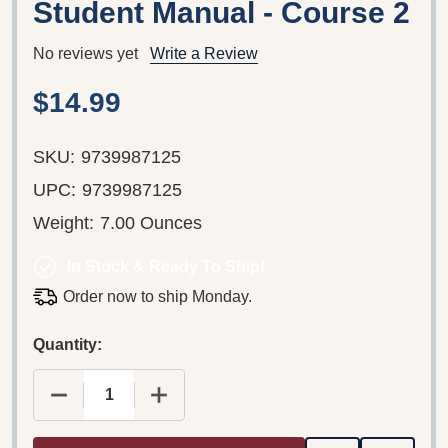
Student Manual - Course 2
No reviews yet
Write a Review
$14.99
SKU:
9739987125
UPC:
9739987125
Weight:
7.00 Ounces
In Stock & Ready To Ship!
Order now to ship Monday.
Quantity:
DECREASE QUANTITY OF WIATA NQUA - SPECIA
INCREASE QUANTITY OF WIATA NQU