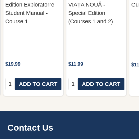
Edition Exploratorre
VIAȚA NOUĂ -
Gu
Student Manual -
Special Edition
Course 1
(Courses 1 and 2)
$19.99
$11.99
$11
Quantity:
Quantity:
ADD TO CART
ADD TO CART
Footer
Contact Us
Start