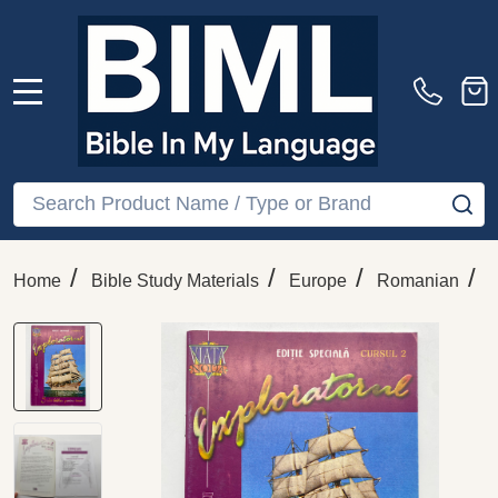
MENU
Search
SE
/
/
/
/
Home
Bible Study Materials
Europe
Romanian
W