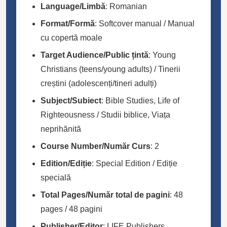
Language/Limbă
: Romanian
Format/Formă
: Softcover manual / Manual
cu copertă moale
Target Audience/Public țintă
: Young
Christians (teens/young adults) / Tinerii
creștini (adolescenți/tineri adulți)
Subject/Subiect
: Bible Studies, Life of
Righteousness / Studii biblice, Viața
neprihănită
Course Number/Număr Curs
: 2
Edition/Ediție
: Special Edition / Ediție
specială
Total Pages/Număr total de pagini
: 48
pages / 48 pagini
Publisher/Editor
: LIFE Publishers