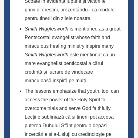
Scoate în evidență luptele și victoriile
primilor creștini, prezentându-i ca modele
pentru tinerii din zilele noastre.
Smith Wigglesworth
is mentioned as a great
Pentecostal evangelist whose faith and
miraculous healing ministry inspire many.
Smith Wigglesworth
este menționat ca un
mare evanghelist penticostal a cărui
credință și lucrare de vindecare
miraculoasă inspiră pe mulți.
The lessons emphasize that youth, too, can
access the power of the Holy Spirit to
overcome trials and serve God faithfully.
Lecțiile subliniază că și tinerii pot accesa
puterea Duhului Sfânt pentru a depăși
încercările și a-L sluji cu credincioșie pe