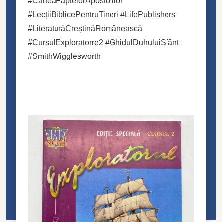
#CarteaFaptelorApostolilor
#LecțiiBiblicePentruTineri #LifePublishers
#LiteraturăCreștinăRomânească
#CursulExploratorre2 #GhidulDuhuluiSfânt
#SmithWigglesworth