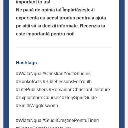
important to us!
Ne pasă de opinia ta! Împărtășește-ți
experiența cu acest produs pentru a ajuta
pe alții să ia decizii informate. Recenzia ta
este importantă pentru noi!
Hashtags:
#WiataNqua #ChristianYouthStudies
#BookofActs #BibleLessonsForYouth
#LifePublishers #RomanianChristianLiterature
#ExploratorreCourse2 #HolySpiritGuide
#SmithWigglesworth
#WiataNqua #StudiiCreștinePentruTineri