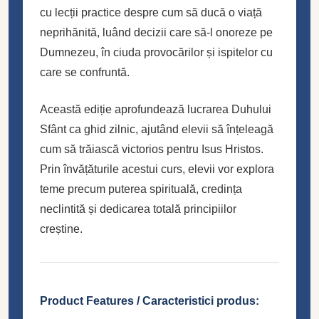
cu lecții practice despre cum să ducă o viață
neprihănită, luând decizii care să-l onoreze pe
Dumnezeu, în ciuda provocărilor și ispitelor cu
care se confruntă.
Această ediție aprofundează lucrarea Duhului
Sfânt ca ghid zilnic, ajutând elevii să înțeleagă
cum să trăiască victorios pentru Isus Hristos.
Prin învățăturile acestui curs, elevii vor explora
teme precum puterea spirituală, credința
neclintită și dedicarea totală principiilor
creștine.
Product Features / Caracteristici produs: