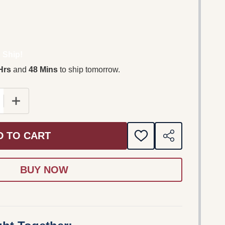
 Ship!
Hrs
and
48 Mins
to ship tomorrow.
 QUANTITY OF VON HOFMANNSTHAL, RICHARD STRAUSS:
INCREASE QUANTITY OF VON HOFMANNSTHAL, RICHA
D TO CART
ADD
SHARE
TO
WISH
LIST