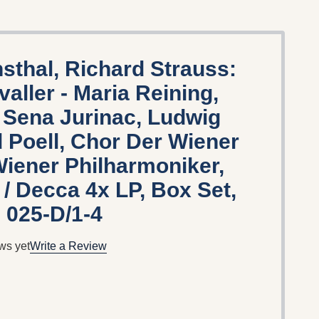
thal, Richard Strauss:
aller - Maria Reining,
 Sena Jurinac, Ludwig
d Poell, Chor Der Wiener
Wiener Philharmoniker,
 / Decca 4x LP, Box Set,
 025-D/1-4
ws yet
Write a Review