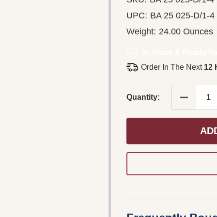
UPC:
BA 25 025-D/1-4
Weight:
24.00 Ounces
In Stock & Ready To
Order In The Next
12 
DECREASE
Quantity:
AD