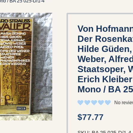
ono / BA 25 025-D/1-4
Von Hofmanns
Der Rosenkav
Hilde Güden,
Weber, Alfre
Staatsoper, 
Erich Kleiber
Mono / BA 25
No revie
$77.77
SKU:
BA 25 025-D/1-4