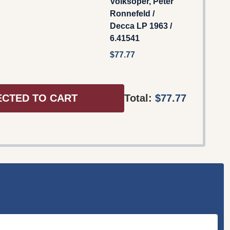
Volksoper, Peter
Ronnefeld /
Decca LP 1963 /
6.41541
$77.77
ECTED TO CART
Total:
$77.77