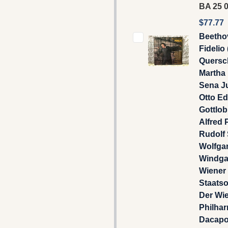
BA 25 0
$77.77
Beetho
Fidelio
Quersch
Martha 
Sena Ju
Otto E
Gottlob
Alfred P
Rudolf
Wolfga
Windga
Wiener
Staats
Der Wi
Philhar
Dacapo 