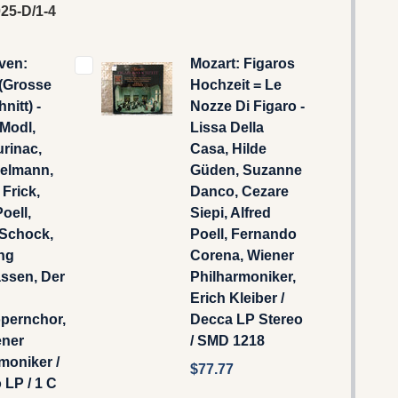
25-D/1-4
ven:
Mozart: Figaros
 (Grosse
Hochzeit = Le
nitt) -
Nozze Di Figaro -
Modl,
Lissa Della
rinac,
Casa, Hilde
delmann,
Güden, Suzanne
 Frick,
Danco, Cezare
oell,
Siepi, Alfred
 Schock,
Poell, Fernando
ng
Corena, Wiener
ssen, Der
Philharmoniker,
Erich Kleiber /
opernchor,
Decca LP Stereo
ener
/ SMD 1218
moniker /
$77.77
LP / 1 C