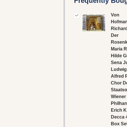
Frequently Boug
Von
Hofman
Richard
Der
Rosenka
Maria R
Hilde 
Sena Ju
Ludwig
Alfred P
Chor D
Staatso
Wiener
Philhar
Erich Kl
Decca 4
Box Set