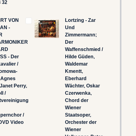
 32
RT VON
Lortzing - Zar
AN -
Und
R
Zimmermann;
ARMONIKER
Der
ARD
Waffenschmied /
S - Der
Hilde Güden,
valier /
Waldemar
omowa-
Kmentt,
, Agnes
Eberhard
 Janet Perry,
Wächter, Oskar
l /
Czerwenka,
tvereinigung
Chord der
Wiener
pernchor /
Staatsoper,
 DVD Video
Orchester der
Wiener