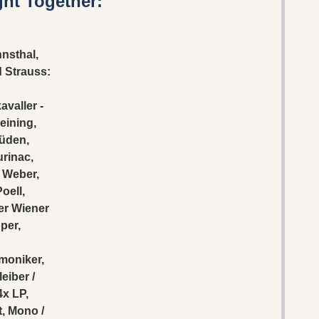
ht Together:
nsthal,
 Strauss:
valler -
eining,
Güden,
rinac,
 Weber,
oell,
er Wiener
per,
moniker,
eiber /
x LP,
, Mono /