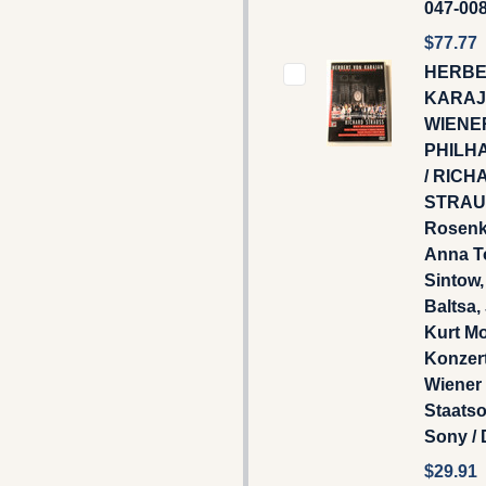
047-008
$77.77
HERBE
KARAJ
WIENE
PHILH
/ RICH
STRAUS
Rosenka
Anna T
Sintow
Baltsa,
Kurt Mol
Konzer
Wiener
Staatso
Sony /
$29.91