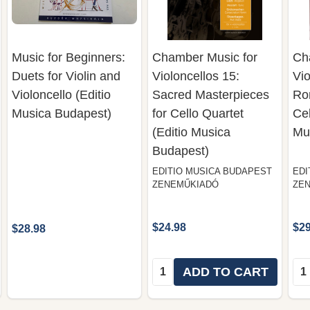
Music for Beginners:
Chamber Music for
Ch
Duets for Violin and
Violoncellos 15:
Vio
Violoncello (Editio
Sacred Masterpieces
Ro
Musica Budapest)
for Cello Quartet
Cel
(Editio Musica
Mu
Budapest)
EDITIO MUSICA BUDAPEST
EDI
ZENEMŰKIADÓ
ZE
$24.98
$29
$28.98
Quantity:
Qua
ADD TO CART