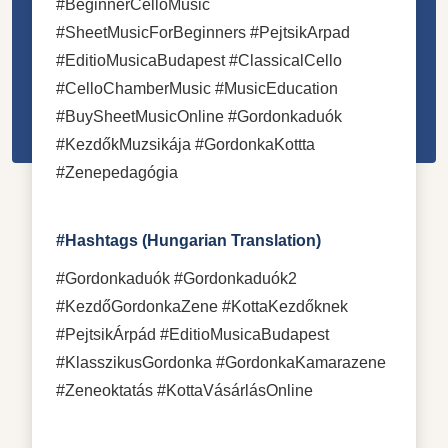
#BeginnerCelloMusic
#SheetMusicForBeginners #PejtsikArpad
#EditioMusicaBudapest #ClassicalCello
#CelloChamberMusic #MusicEducation
#BuySheetMusicOnline #Gordonkaduók
#KezdőkMuzsikája #GordonkaKottta
#Zenepedagógia
#Hashtags (Hungarian Translation)
#Gordonkaduók #Gordonkaduók2
#KezdőGordonkaZene #KottaKezdőknek
#PejtsikÁrpád #EditioMusicaBudapest
#KlasszikusGordonka #GordonkaKamarazene
#Zeneoktatás #KottaVásárlásOnline