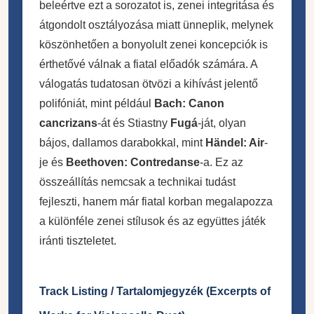
beleértve ezt a sorozatot is, zenei integritása és
átgondolt osztályozása miatt ünneplik, melynek
köszönhetően a bonyolult zenei koncepciók is
érthetővé válnak a fiatal előadók számára. A
válogatás tudatosan ötvözi a kihívást jelentő
polifóniát, mint például
Bach: Canon
cancrizans
-át és Stiastny
Fugá
-ját, olyan
bájos, dallamos darabokkal, mint
Händel: Air
-
je és
Beethoven: Contredanse
-a. Ez az
összeállítás nemcsak a technikai tudást
fejleszti, hanem már fiatal korban megalapozza
a különféle zenei stílusok és az együttes játék
iránti tiszteletet.
Track Listing / Tartalomjegyzék (Excerpts of