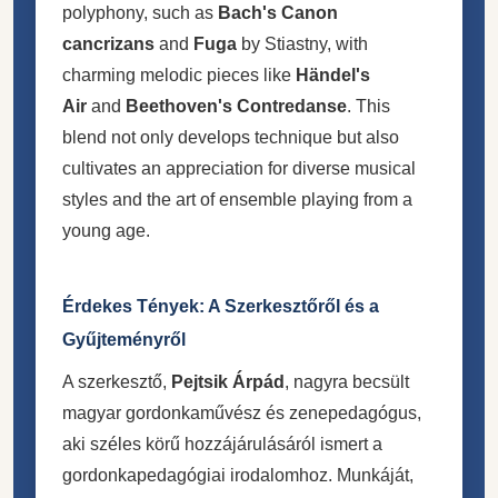
polyphony, such as
Bach's Canon
cancrizans
and
Fuga
by Stiastny, with
charming melodic pieces like
Händel's
Air
and
Beethoven's Contredanse
. This
blend not only develops technique but also
cultivates an appreciation for diverse musical
styles and the art of ensemble playing from a
young age.
Érdekes Tények: A Szerkesztőről és a
Gyűjteményről
A szerkesztő,
Pejtsik Árpád
, nagyra becsült
magyar gordonkaművész és zenepedagógus,
aki széles körű hozzájárulásáról ismert a
gordonkapedagógiai irodalomhoz. Munkáját,