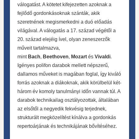
válogatást. A kötetet kifejezetten azoknak a
fejlődő gordonkásoknak szánták, akik
szeretnének megismerkedni a duó előadás
világával. A válogatás a 17. század végétől a
20. század elejéig ível, olyan zeneszerzők
műveit tartalmazva,
mint
Bach
,
Beethoven
,
Mozart
és
Vivaldi
.
Igényes polifon darabok mellett népszerű,
dallamos műveket is magában foglal, így kiváló
forrás azoknak a diákoknak, akik körülbelül két-
három év komoly tanulmányi időn vannak túl. A
darabok technikailag osztályozottak, általában
az elsőtől a negyedik fekvésig terjednek,
strukturált megközelítést kínálva a gordonkás
repertoárjának és technikájának bővítéséhez.