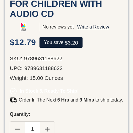
FOR CHILDREN WITH
AUDIO CD
No reviews yet
Write a Review
$12.79
$3.20
You save
SKU:
9789631188622
UPC:
9789631188622
Weight:
15.00 Ounces
In Stock & Ready To Ship!
Order In The Next
6 Hrs
and
9 Mins
to ship today.
Quantity:
DECREASE QUANTITY OF VILÁGTALAN VILÁGOSSÁ
INCREASE QUANTITY OF VILÁGTALAN