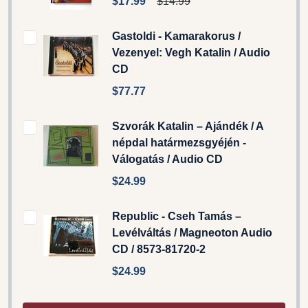
$17.99
$14.99
Gastoldi - Kamarakorus /
Vezenyel: Vegh Katalin / Audio
CD
$77.77
Szvorák Katalin ‎– Ajándék / A
népdal határmezsgyéjén -
Válogatás / Audio CD
$24.99
Republic - Cseh Tamás –
Levélváltás / Magneoton Audio
CD / 8573-81720-2
$24.99