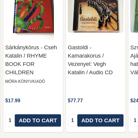
Sárkánykórus - Cseh
Gastoldi -
Szv
Katalin / RHYME
Kamarakorus /
Ajá
BOOK FOR
Vezenyel: Vegh
ha
CHILDREN
Katalin / Audio CD
Vá
MÓRA KÖNYVKIADÓ
$17.99
$77.77
$24
Quantity:
Quantity:
Qua
ADD TO CART
ADD TO CART