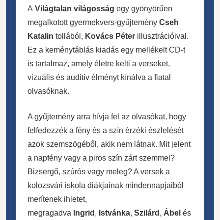
A
Világtalan világosság
egy gyönyörűen
megalkotott gyermekvers-gyűjtemény
Cseh
Katalin
tollából,
Kovács Péter
illusztrációival.
Ez a keménytáblás kiadás egy mellékelt CD-t
is tartalmaz, amely életre kelti a verseket,
vizuális és auditív élményt kínálva a fiatal
olvasóknak.
A gyűjtemény arra hívja fel az olvasókat, hogy
felfedezzék a fény és a szín érzéki észlelését
azok szemszögéből, akik nem látnak. Mit jelent
a napfény vagy a piros szín zárt szemmel?
Bizsergő, szúrós vagy meleg? A versek a
kolozsvári iskola diákjainak mindennapjaiból
merítenek ihletet,
megragadva
Ingrid
,
Istvánka
,
Szilárd
,
Ábel
és
Norbi
v