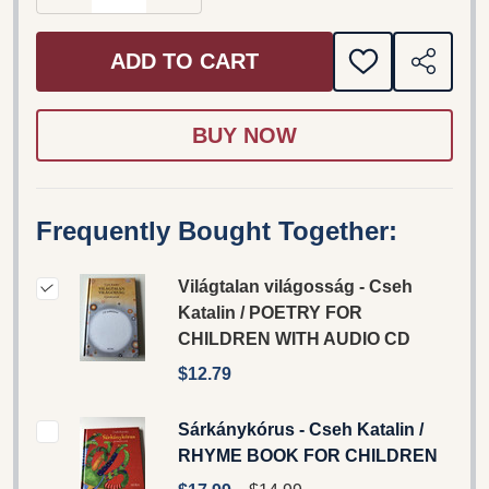
ADD TO CART
ADD
SHARE
TO
WISH
LIST
Frequently Bought Together:
Világtalan világosság - Cseh
Katalin / POETRY FOR
CHILDREN WITH AUDIO CD
$12.79
Sárkánykórus - Cseh Katalin /
RHYME BOOK FOR CHILDREN