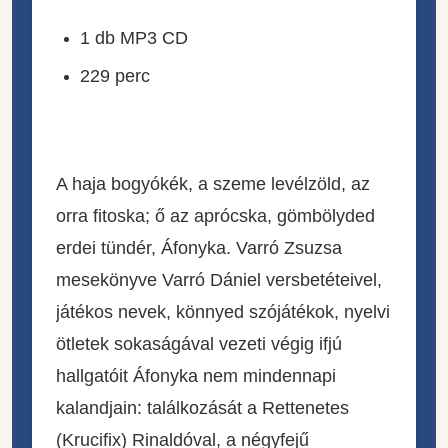
1 db MP3 CD
229 perc
A haja bogyókék, a szeme levélzöld, az
orra fitoska; ő az aprócska, gömbölyded
erdei tündér, Áfonyka. Varró Zsuzsa
mesekönyve Varró Dániel versbetéteivel,
játékos nevek, könnyed szójátékok, nyelvi
ötletek sokaságával vezeti végig ifjú
hallgatóit Áfonyka nem mindennapi
kalandjain: találkozását a Rettenetes
(Krucifix) Rinaldóval, a négyfejű