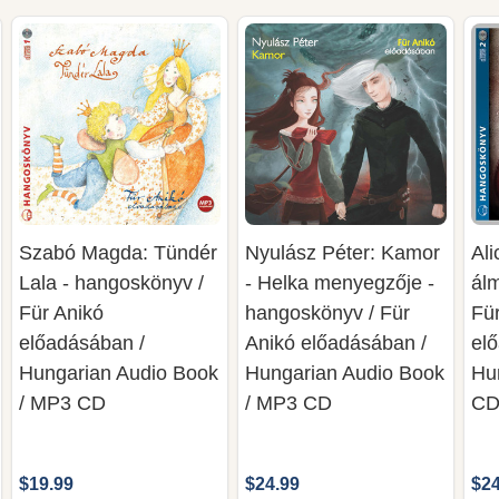
Szabó Magda: Tündér
Nyulász Péter: Kamor
Al
Lala - hangoskönyv /
- Helka menyegzője -
ál
Für Anikó
hangoskönyv / Für
Fü
előadásában /
Anikó előadásában /
el
Hungarian Audio Book
Hungarian Audio Book
Hu
/ MP3 CD
/ MP3 CD
C
$19.99
$24.99
$24