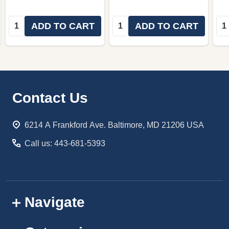
Quantity:
Quantity:
Qua
ADD TO CART
ADD TO CART
Footer
Contact Us
Start
6214 A Frankford Ave. Baltimore, MD 21206 USA
Call us: 443-681-5393
Navigate