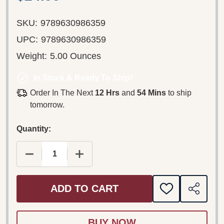
SKU:
9789630986359
UPC:
9789630986359
Weight:
5.00 Ounces
In Stock & Ready To Ship!
Order In The Next
12 Hrs
and
54 Mins
to ship
tomorrow.
Quantity:
DECREASE QUANTITY OF VARRÓ ZSUZSA: ÁFONY
INCREASE QUANTITY OF VARRÓ ZSU
ADD TO CART
ADD
SHARE
TO
WISH
LIST