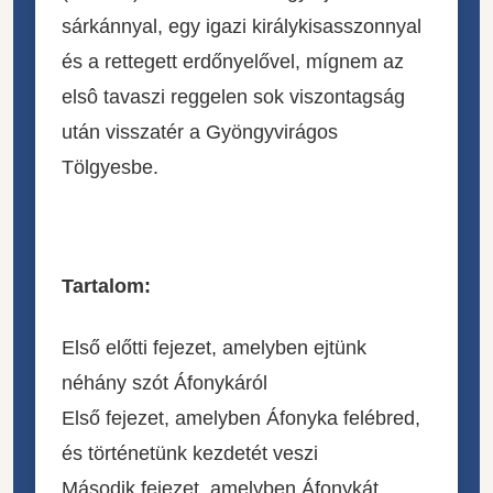
sárkánnyal, egy igazi királykisasszonnyal
és a rettegett erdőnyelővel, mígnem az
elsô tavaszi reggelen sok viszontagság
után visszatér a Gyöngyvirágos
Tölgyesbe.
Tartalom:
Első előtti fejezet, amelyben ejtünk
néhány szót Áfonykáról
Első fejezet, amelyben Áfonyka felébred,
és történetünk kezdetét veszi
Második fejezet, amelyben Áfonykát