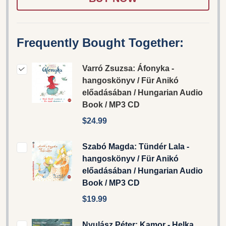
Frequently Bought Together:
Varró Zsuzsa: Áfonyka -
hangoskönyv / Für Anikó
előadásában / Hungarian Audio
Book / MP3 CD
$24.99
Szabó Magda: Tündér Lala -
hangoskönyv / Für Anikó
előadásában / Hungarian Audio
Book / MP3 CD
$19.99
Nyulász Péter: Kamor - Helka