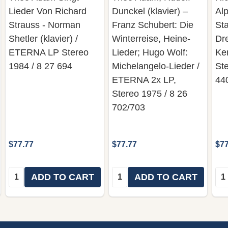
Lieder Von Richard
Dunckel (klavier) –
Alp
Strauss - Norman
Franz Schubert: Die
Sta
Shetler (klavier) /
Winterreise, Heine-
Dr
ETERNA LP Stereo
Lieder; Hugo Wolf:
Ke
1984 / 8 27 694
Michelangelo-Lieder /
Ste
ETERNA 2x LP,
44
Stereo 1975 / 8 26
702/703
$77.77
$77.77
$77
Quantity:
Quantity:
Qua
ADD TO CART
ADD TO CART