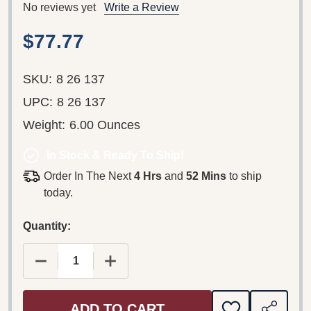
No reviews yet
Write a Review
$77.77
SKU:
8 26 137
UPC:
8 26 137
Weight:
6.00 Ounces
In Stock & Ready To Ship!
Order In The Next
4 Hrs
and
52 Mins
to ship
today.
Quantity:
DECREASE QUANTITY OF THEO ADAM - LIEDER V
INCREASE QUANTITY OF THEO ADAM 
ADD TO CART