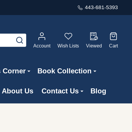
443-681-5393
SEARCH
Account
Wish Lists
Viewed
Cart
s Corner
Book Collection
About Us
Contact Us
Blog