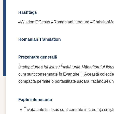
Hashtags
#WisdomOfJesus #RomanianLiterature #ChristianMedit
Romanian Translation
Prezentare generală
Înțelepciunea lui Iisus / Învățăturile Mântuitorului Iisu
cum sunt consemnate în Evanghelii. Această colecție es
compactă permite o portabilitate ușoară, făcându-l un
Fapte interesante
Învățăturile lui Iisus sunt centrale în credința cre