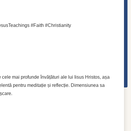
susTeachings #Faith #Christianity
 cele mai profunde învățături ale lui Iisus Hristos, așa
elentă pentru meditație și reflecție. Dimensiunea sa
ișcare.