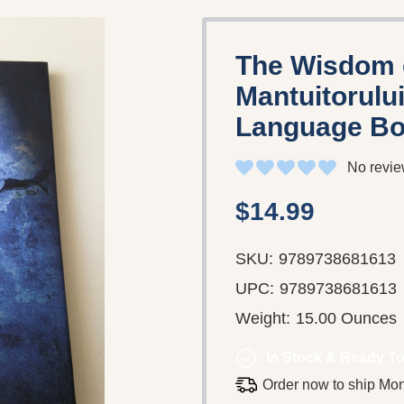
The Wisdom of
Mantuitorului
Language Bo
No revie
$14.99
SKU:
9789738681613
UPC:
9789738681613
Weight:
15.00 Ounces
In Stock & Ready To
Order now to ship Mo