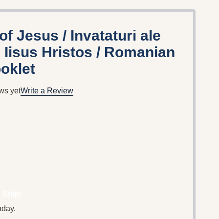
 Jesus / Invataturi ale
 Iisus Hristos / Romanian
oklet
ws yet
Write a Review
 Ship!
nday.