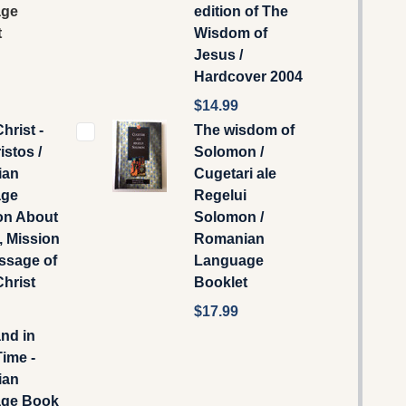
age
edition of The
t
Wisdom of
Jesus /
Hardcover 2004
$14.99
hrist -
The wisdom of
istos /
Solomon /
ian
Cugetari ale
age
Regelui
on About
Solomon /
e, Mission
Romanian
ssage of
Language
hrist
Booklet
$17.99
nd in
ime -
ian
ge Book