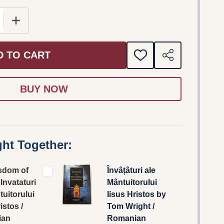
E QUANTITY OF THE WISDOM OF JESUS / INVATATURI 
INCREASE QUANTITY OF THE WISDOM OF JESUS / I
D TO CART
ADD
SHARE
TO
WISH
LIST
ht Together:
sdom of
Învâțâturi ale
 Invataturi
Mântuitorului
tuitorului
Iisus Hristos by
istos /
Tom Wright /
ian
Romanian