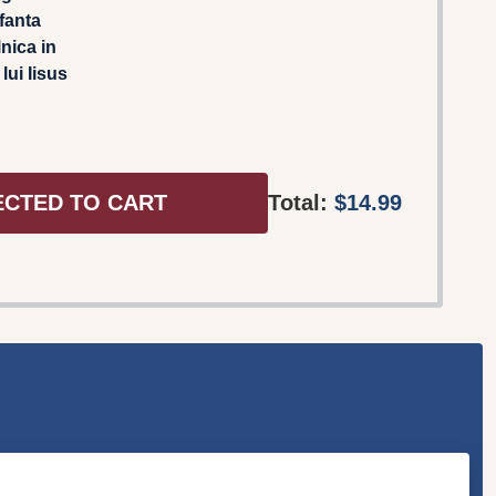
Sfanta
lnica in
lui Iisus
ECTED TO CART
Total:
$14.99