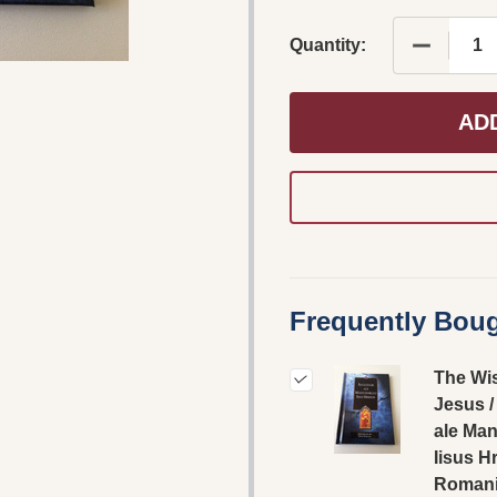
DECREAS
Quantity:
AD
Frequently Boug
The Wi
Jesus /
ale Man
Iisus Hr
Roman