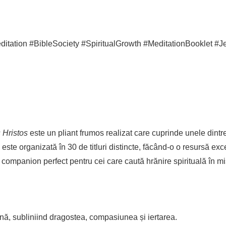
ation #BibleSociety #SpiritualGrowth #MeditationBooklet #Je
s Hristos
este un pliant frumos realizat care cuprinde unele dintre
te organizată în 30 de titluri distincte, făcând-o o resursă exc
 companion perfect pentru cei care caută hrănire spirituală în m
ștină, subliniind dragostea, compasiunea și iertarea.