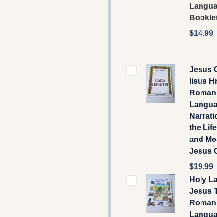
Langu
Bookle
$14.99
Jesus C
Iisus Hr
Roman
Langu
Narrati
the Lif
and Me
Jesus C
$19.99
Holy La
Jesus T
Roman
Langua