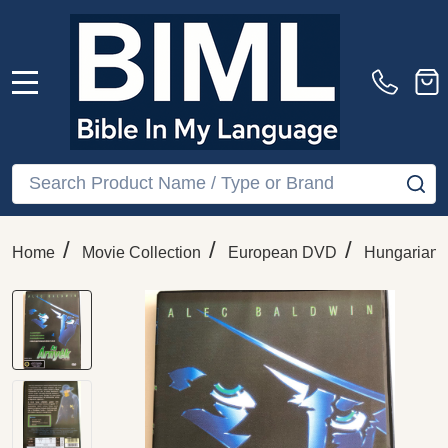
MENU
Search
SE
/
/
/
Home
Movie Collection
European DVD
Hungarian