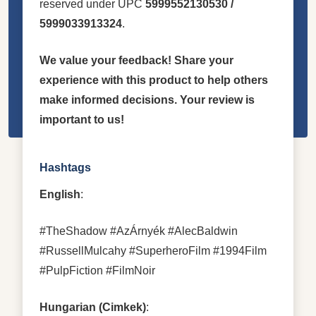
reserved under UPC
5999552130530 /
5999033913324
.
We value your feedback! Share your
experience with this product to help others
make informed decisions. Your review is
important to us!
Hashtags
English
:
#TheShadow #AzÁrnyék #AlecBaldwin
#RussellMulcahy #SuperheroFilm #1994Film
#PulpFiction #FilmNoir
Hungarian (Cimkek)
: