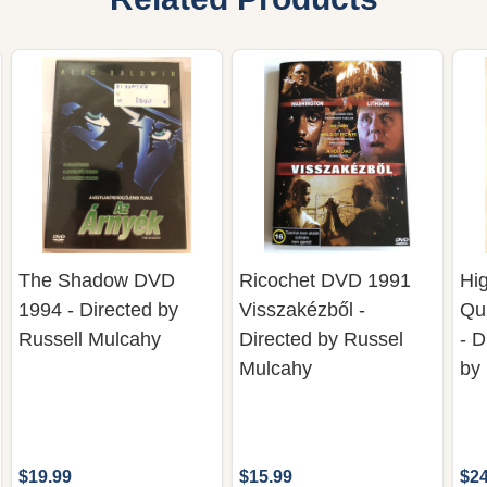
The Shadow DVD
Ricochet DVD 1991
Hig
1994 - Directed by
Visszakézből -
Qu
Russell Mulcahy
Directed by Russel
- D
Mulcahy
by
$19.99
$15.99
$24