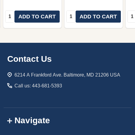
Quantity:
Quantity:
Qua
ADD TO CART
ADD TO CART
Footer
Contact Us
Start
6214 A Frankford Ave. Baltimore, MD 21206 USA
Call us: 443-681-5393
Navigate