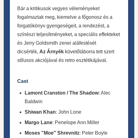
Bár a kritikusok vegyes véleményeket
fogalmaztak meg, kiemelve a főgonosz és a
forgatókönyv gyengeségeit, a rendezést, a
színészi teljesítményeket, a speciális effekteket
és Jerry Goldsmith zenei aláfestését
dicsérték,
Az Árnyék
követőtáborra tett szert
stílusos akciójával és retro esztétikájával.
Cast
Lamont Cranston / The Shadow
: Alec
Baldwin
Shiwan Khan
: John Lone
Margo Lane
: Penelope Ann Miller
Moses "Moe" Shrevnitz
: Peter Boyle