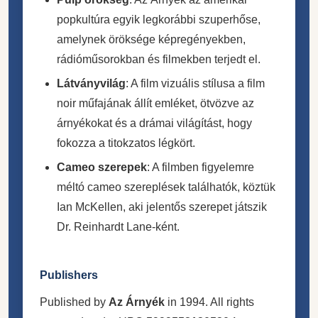
popkultúra egyik legkorábbi szuperhőse,
amelynek öröksége képregényekben,
rádióműsorokban és filmekben terjedt el.
Látványvilág
: A film vizuális stílusa a film
noir műfajának állít emléket, ötvözve az
árnyékokat és a drámai világítást, hogy
fokozza a titokzatos légkört.
Cameo szerepek
: A filmben figyelemre
méltó cameo szereplések találhatók, köztük
Ian McKellen, aki jelentős szerepet játszik
Dr. Reinhardt Lane-ként.
Publishers
Published by
Az Árnyék
in 1994. All rights