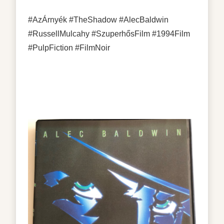
#AzÁrnyék #TheShadow #AlecBaldwin
#RussellMulcahy #SzuperhősFilm #1994Film
#PulpFiction #FilmNoir