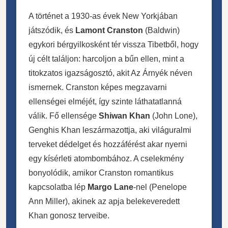
A történet a 1930-as évek New Yorkjában
játszódik, és
Lamont Cranston
(Baldwin)
egykori bérgyilkosként tér vissza Tibetből, hogy
új célt találjon: harcoljon a bűn ellen, mint a
titokzatos igazságosztó, akit Az Árnyék néven
ismernek. Cranston képes megzavarni
ellenségei elméjét, így szinte láthatatlanná
válik. Fő ellensége
Shiwan Khan
(John Lone),
Genghis Khan leszármazottja, aki világuralmi
terveket dédelget és hozzáférést akar nyerni
egy kísérleti atombombához. A cselekmény
bonyolódik, amikor Cranston romantikus
kapcsolatba lép
Margo Lane
-nel (Penelope
Ann Miller), akinek az apja belekeveredett
Khan gonosz terveibe.