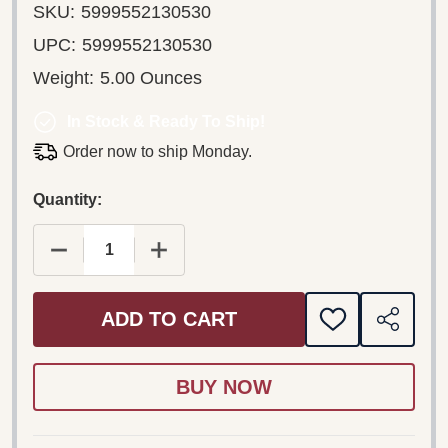
SKU:
5999552130530
UPC:
5999552130530
Weight:
5.00 Ounces
In Stock & Ready To Ship!
Order now to ship Monday.
Quantity:
DECREASE QUANTITY OF THE SHADOW DVD 1994
INCREASE QUANTITY OF THE SHADO
ADD TO CART
ADD
SHARE
TO
WISH
LIST