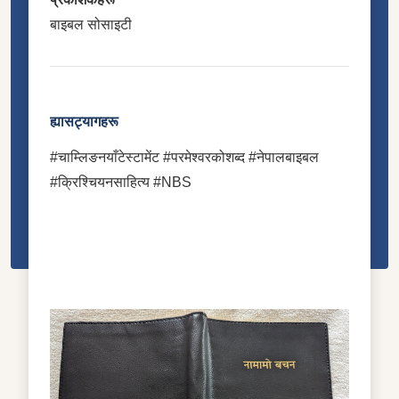
बाइबल सोसाइटी
ह्यासट्यागहरू
#चाम्लिङनयाँटेस्टामेंट #परमेश्वरकोशब्द #नेपालबाइबल
#क्रिश्चियनसाहित्य #NBS