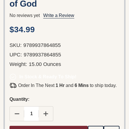
of God
No reviews yet
Write a Review
$34.99
SKU:
9789937864855
UPC:
9789937864855
Weight:
15.00 Ounces
In Stock & Ready To Ship!
Order In The Next
1 Hr
and
6 Mins
to ship today.
Quantity:
DECREASE QUANTITY OF THE NEW TESTAMENT IN
INCREASE QUANTITY OF THE NEW TE