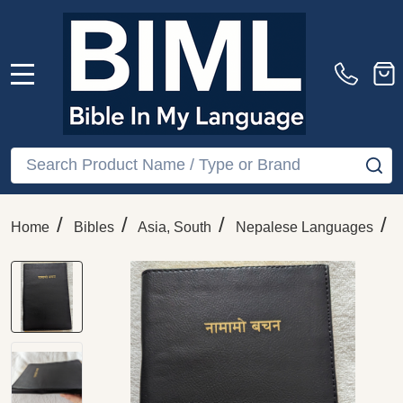
MENU
Search
SE
/
/
/
/
Home
Bibles
Asia, South
Nepalese Languages