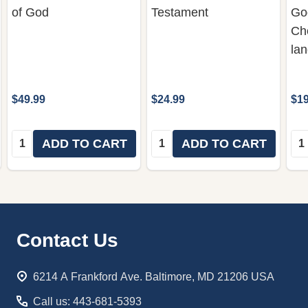
of God
Testament
God
Ch
la
$49.99
$24.99
$19
Quantity:
Quantity:
Qua
ADD TO CART
ADD TO CART
Footer
Contact Us
Start
6214 A Frankford Ave. Baltimore, MD 21206 USA
Call us: 443-681-5393