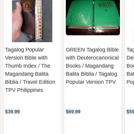
Tagalog Popular
GREEN Tagalog Bible
Tag
Version Bible with
with Deuterocanonical
De
Thumb Index / The
Books / Magandang
Bo
Magandang Balita
Balita Biblia / Tagalog
Bal
Biblia / Travel Edition
Popular Version TPV
Po
TPV Philippines
$39.99
$69.99
$59