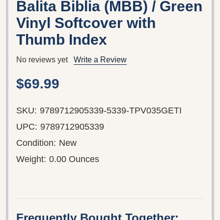
Balita Biblia (MBB) / Green
Vinyl Softcover with
Thumb Index
No reviews yet
Write a Review
$69.99
SKU:
9789712905339-5339-TPV035GETI
UPC:
9789712905339
Condition:
New
Weight:
0.00 Ounces
Frequently Bought Together: