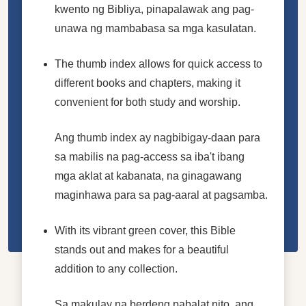
kwento ng Bibliya, pinapalawak ang pag-
unawa ng mambabasa sa mga kasulatan.
The thumb index allows for quick access to
different books and chapters, making it
convenient for both study and worship.
Ang thumb index ay nagbibigay-daan para
sa mabilis na pag-access sa iba't ibang
mga aklat at kabanata, na ginagawang
maginhawa para sa pag-aaral at pagsamba.
With its vibrant green cover, this Bible
stands out and makes for a beautiful
addition to any collection.
Sa makulay na berdeng pabalat nito, ang