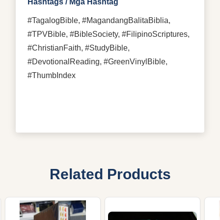
Hashtags / Mga Hashtag
#TagalogBible, #MagandangBalitaBiblia,
#TPVBible, #BibleSociety, #FilipinoScriptures,
#ChristianFaith, #StudyBible,
#DevotionalReading, #GreenVinylBible,
#ThumbIndex
Related Products