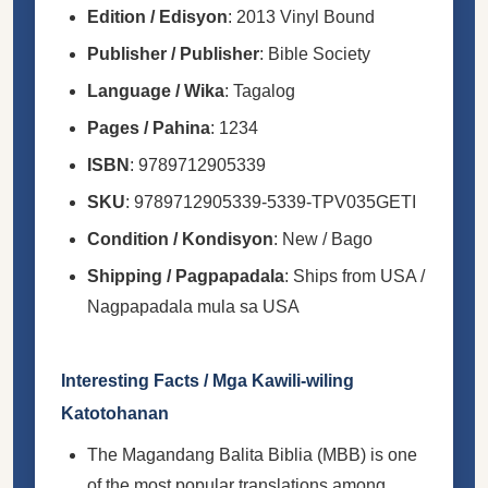
Edition / Edisyon
: 2013 Vinyl Bound
Publisher / Publisher
: Bible Society
Language / Wika
: Tagalog
Pages / Pahina
: 1234
ISBN
: 9789712905339
SKU
: 9789712905339-5339-TPV035GETI
Condition / Kondisyon
: New / Bago
Shipping / Pagpapadala
: Ships from USA /
Nagpapadala mula sa USA
Interesting Facts / Mga Kawili-wiling
Katotohanan
The Magandang Balita Biblia (MBB) is one
of the most popular translations among