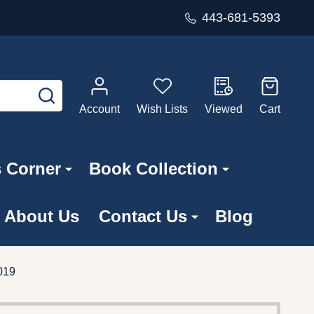
443-681-5393
SEARCH
Account
Wish Lists
Viewed
Cart
s Corner
Book Collection
About Us
Contact Us
Blog
019