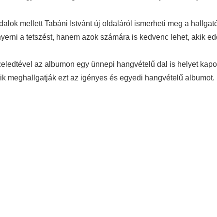
dalok mellett Tabáni Istvánt új oldaláról ismerheti meg a hallg
yerni a tetszést, hanem azok számára is kedvenc lehet, akik ed
eledtével az albumon egy ünnepi hangvételű dal is helyet kapott
kik meghallgatják ezt az igényes és egyedi hangvételű albumot.