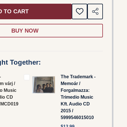
D TO CART
ADD
SHARE
TO
WISH
LIST
ht Together:
-
The Trademark -
m várj /
Memoár /
io Music
Forgalmazza:
dio CD
Trimedio Music
 TMCD019
Kft. Audio CD
2015 /
5999546015010
$12.99