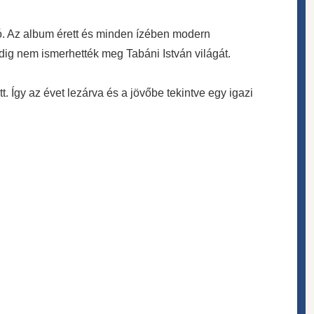
ató. Az album érett és minden ízében modern
dig nem ismerhették meg Tabáni István világát.
. Így az évet lezárva és a jövőbe tekintve egy igazi