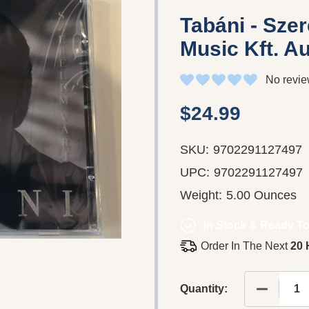
Tabáni - Szer
Music Kft. A
No revie
$24.99
SKU:
9702291127497
UPC:
9702291127497
Weight:
5.00 Ounces
In Stock & Ready To
Order In The Next
20 
DECREASE
Quantity: