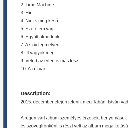
2. Time Machine
3. Híd
4. Nincs még késő
5. Szerelem várj
6. Együtt álmodunk
7. A szív legmélyén
8. Itt vagyok még
9. Veled az éden is más lesz
10. A cél vár
Description:
2015. december elején jelenik meg Tabáni István va
A régen várt album személyes érzések, benyomások le
és szövegírónként is részt vett az album megalkotás