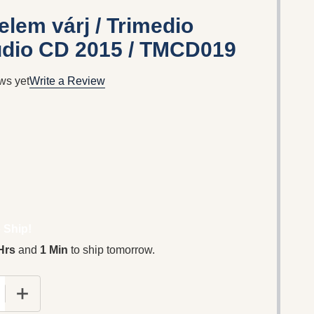
elem várj / Trimedio
udio CD 2015 / TMCD019
ws yet
Write a Review
 Ship!
Hrs
and
1 Min
to ship tomorrow.
 QUANTITY OF TABÁNI - SZERELEM VÁRJ / TRIMEDIO MU
INCREASE QUANTITY OF TABÁNI - SZERELEM VÁRJ / 