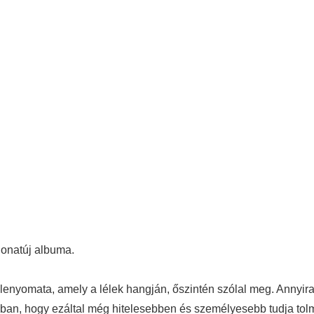
donatúj albuma.
nyomata, amely a lélek hangján, őszintén szólal meg. Annyira 
ában, hogy ezáltal még hitelesebben és személyesebb tudja tol