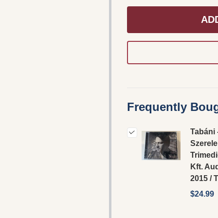
AD
Frequently Boug
Tabáni 
Szerele
Trimed
Kft. Au
2015 /
$24.99