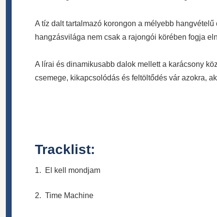
A tíz dalt tartalmazó korongon a mélyebb hangvételű 
hangzásvilága nem csak a rajongói körében fogja eln
A lírai és dinamikusabb dalok mellett a karácsony köz
csemege, kikapcsolódás és feltöltődés vár azokra, a
Tracklist:
1. El kell mondjam
2. Time Machine