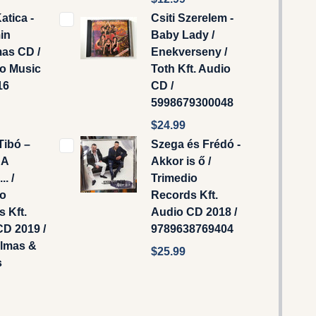
Katica -
Csiti Szerelem -
in
Baby Lady /
as CD /
Enekverseny /
io Music
Toth Kft. Audio
16
CD /
5998679300048
$24.99
Tibó ‎–
Szega és Frédó -
 A
Akkor is ő /
. /
Trimedio
io
Records Kft.
 Kft.
Audio CD 2018 /
D 2019 /
9789638769404
lmas &
$25.99
s