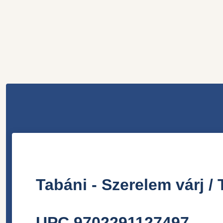
Tabáni
-
Szerelem várj
/
UPC 9702291127497