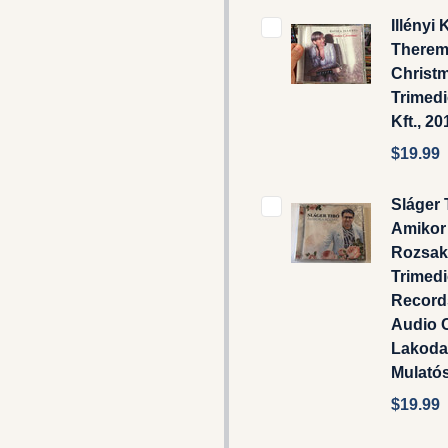
Illényi 
Therem
Christm
Trimed
Kft., 20
$19.99
Sláger 
Amikor
Rozsak..
Trimed
Records
Audio C
Lakoda
Mulató
$19.99