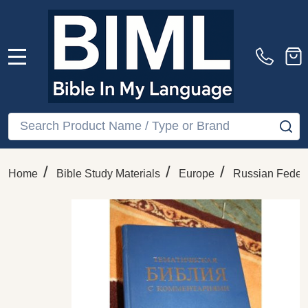
MENU
Search
SE
/
/
/
Home
Bible Study Materials
Europe
Russian Federa