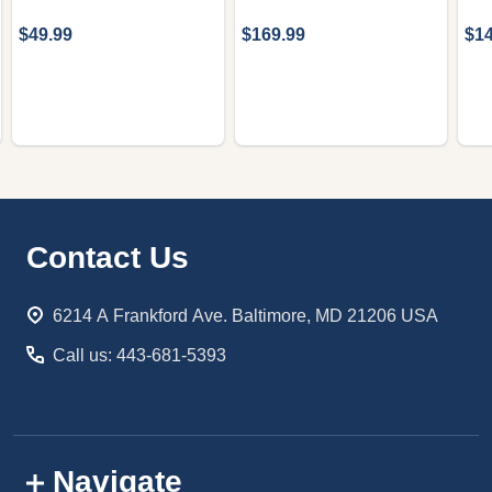
$49.99
$169.99
$14
Footer
Contact Us
Start
6214 A Frankford Ave. Baltimore, MD 21206 USA
Call us: 443-681-5393
Navigate