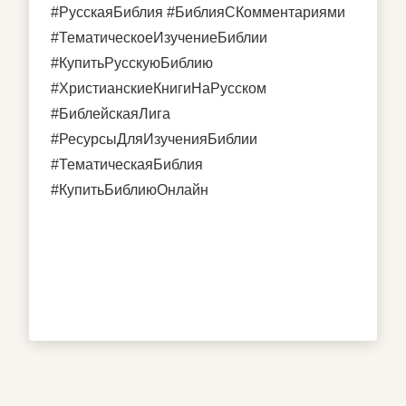
#РусскаяБиблия #БиблияСКомментариями
#ТематическоеИзучениеБиблии
#КупитьРусскуюБиблию
#ХристианскиеКнигиНаРусском
#БиблейскаяЛига
#РесурсыДляИзученияБиблии
#ТематическаяБиблия
#КупитьБиблиюОнлайн