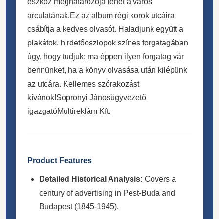
eszköz meghatározója lehet a város
arculatának.Ez az album régi korok utcáira
csábítja a kedves olvasót. Haladjunk együtt a
plakátok, hirdetőoszlopok színes forgatagában
úgy, hogy tudjuk: ma éppen ilyen forgatag vár
bennünket, ha a könyv olvasása után kilépünk
az utcára. Kellemes szórakozást
kívánok!Sopronyi Jánosügyvezető
igazgatóMultireklám Kft.
Product Features
Detailed Historical Analysis:
Covers a
century of advertising in Pest-Buda and
Budapest (1845-1945).