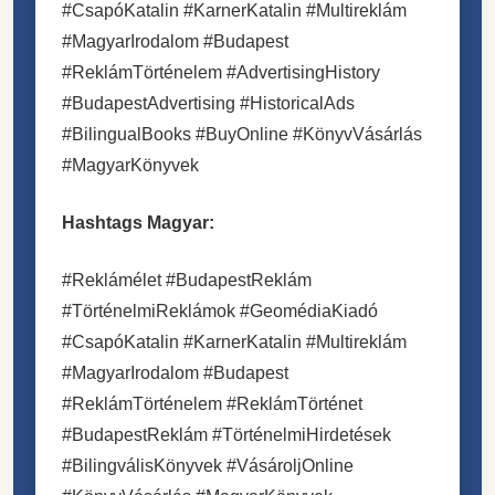
#CsapóKatalin #KarnerKatalin #Multireklám
#MagyarIrodalom #Budapest
#ReklámTörténelem #AdvertisingHistory
#BudapestAdvertising #HistoricalAds
#BilingualBooks #BuyOnline #KönyvVásárlás
#MagyarKönyvek
Hashtags Magyar:
#Reklámélet #BudapestReklám
#TörténelmiReklámok #GeomédiaKiadó
#CsapóKatalin #KarnerKatalin #Multireklám
#MagyarIrodalom #Budapest
#ReklámTörténelem #ReklámTörténet
#BudapestReklám #TörténelmiHirdetések
#BilingválisKönyvek #VásároljOnline