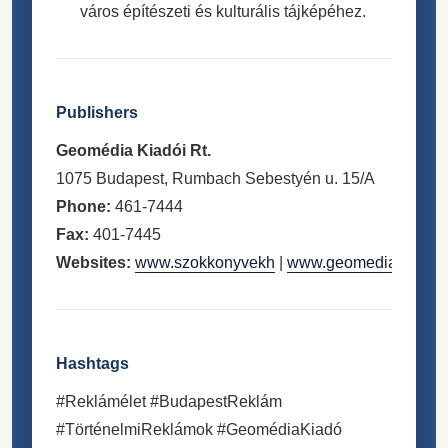
város építészeti és kulturális tájképéhez.
Publishers
Geomédia Kiadói Rt.
1075 Budapest, Rumbach Sebestyén u. 15/A
Phone:
461-7444
Fax:
401-7445
Websites:
www.szokkonyvekh
|
www.geomedia.tu
Hashtags
#Reklámélet #BudapestReklám
#TörténelmiReklámok #GeomédiaKiadó