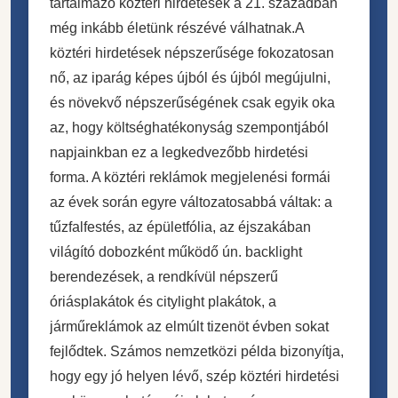
tartalmazó köztéri hirdetések a 21. században
még inkább életünk részévé válhatnak.A
köztéri hirdetések népszerűsége fokozatosan
nő, az iparág képes újból és újból megújulni,
és növekvő népszerűségének csak egyik oka
az, hogy költséghatékonyság szempontjából
napjainkban ez a legkedvezőbb hirdetési
forma. A köztéri reklámok megjelenési formái
az évek során egyre változatosabbá váltak: a
tűzfalfestés, az épületfólia, az éjszakában
világító dobozként működő ún. backlight
berendezések, a rendkívül népszerű
óriásplakátok és citylight plakátok, a
járműreklámok az elmúlt tizenöt évben sokat
fejlődtek. Számos nemzetközi példa bizonyítja,
hogy egy jó helyen lévő, szép köztéri hirdetési