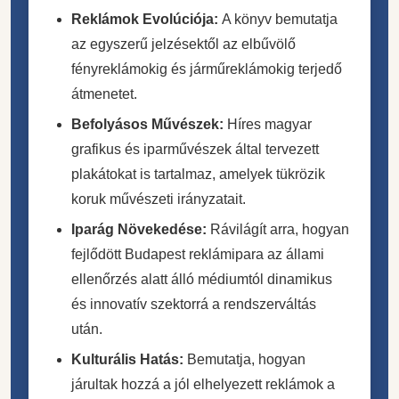
Reklámok Evolúciója:
A könyv bemutatja
az egyszerű jelzésektől az elbűvölő
fényreklámokig és járműreklámokig terjedő
átmenetet.
Befolyásos Művészek:
Híres magyar
grafikus és iparművészek által tervezett
plakátokat is tartalmaz, amelyek tükrözik
koruk művészeti irányzatait.
Iparág Növekedése:
Rávilágít arra, hogyan
fejlődött Budapest reklámipara az állami
ellenőrzés alatt álló médiumtól dinamikus
és innovatív szektorrá a rendszerváltás
után.
Kulturális Hatás:
Bemutatja, hogyan
járultak hozzá a jól elhelyezett reklámok a