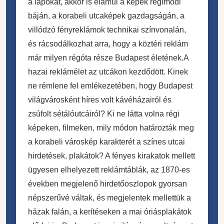
a lapokat, akkor is elámul a képek régimódi
báján, a korabeli utcaképek gazdagságán, a
villódzó fényreklámok technikai színvonalán,
és rácsodálkozhat arra, hogy a köztéri reklám
már milyen régóta része Budapest életének.A
hazai reklámélet az utcákon kezdődött. Kinek
ne rémlene fel emlékezetében, hogy Budapest
világvárosként híres volt kávéházairól és
zsúfolt sétálóutcáiról? Ki ne látta volna régi
képeken, filmeken, mily módon határozták meg
a korabeli városkép karakterét a színes utcai
hirdetések, plakátok? A fényes kirakatok mellett
ügyesen elhelyezett reklámtáblák, az 1870-es
években megjelenő hirdetőoszlopok gyorsan
népszerűvé váltak, és megjelentek mellettük a
házak falán, a kerítéseken a mai óriásplakátok