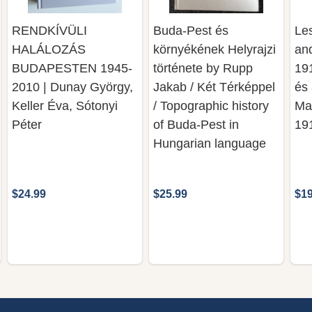
RENDKÍVÜLI
Buda-Pest és
Les
HALÁLOZÁS
környékének Helyrajzi
an
BUDAPESTEN 1945-
története by Rupp
19
2010 | Dunay György,
Jakab / Két Térképpel
és
Keller Éva, Sótonyi
/ Topographic history
Ma
Péter
of Buda-Pest in
19
Hungarian language
$24.99
$25.99
$19