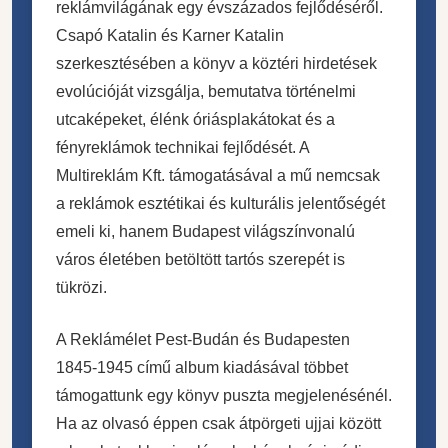
reklámvilágának egy évszázados fejlődéséről.
Csapó Katalin és Karner Katalin
szerkesztésében a könyv a köztéri hirdetések
evolúcióját vizsgálja, bemutatva történelmi
utcaképeket, élénk óriásplakátokat és a
fényreklámok technikai fejlődését. A
Multireklám Kft. támogatásával a mű nemcsak
a reklámok esztétikai és kulturális jelentőségét
emeli ki, hanem Budapest világszínvonalú
város életében betöltött tartós szerepét is
tükrözi.
A Reklámélet Pest-Budán és Budapesten
1845-1945 című album kiadásával többet
támogattunk egy könyv puszta megjelenésénél.
Ha az olvasó éppen csak átpörgeti ujjai között