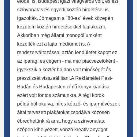
elődei is. Budapest igazi világváros volt, és ezt
színvonalas és egyedi köztéri hirdetései is
igazolták. Jómagam a "80-as" évek közepén
kezdtem köztéri hirdetésekkel foglakozni.
Akkoriban még állami monopóliumként
kezelték ezt a fajta médiumot is. A
rendszerváltozással aztán lendületet kapott ez
az iparág, és cégem - ma már piacvezetőként -
igyekszik a köztér hajdan volt minőségét és
presztízsét visszaállítani.A Reklámélet Pest-
Budán és Budapesten című könyv kiadása
ezért volt fontos számunkra. A régi korok
példáiból okulva, híres képző- és iparművészek
által tervezett plakátokat csodálva közösen
ébredhetünk rá arra, hogy a színvonalas,
szépen kihelyezett, vonzó kreatív anyagot