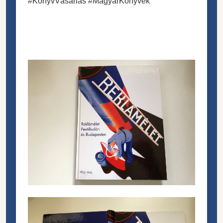
#KönyvVásárlás #MagyarKönyvek