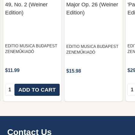
49, No. 2 (Weiner
Major Op. 26 (Weiner
'Pa
Edition)
Edition)
Edi
EDITIO MUSICA BUDAPEST
EDI
EDITIO MUSICA BUDAPEST
ZENEMŰKIADÓ
ZE
ZENEMŰKIADÓ
$11.99
$29
$15.98
Quantity:
Qua
ADD TO CART
Footer
Contact Us