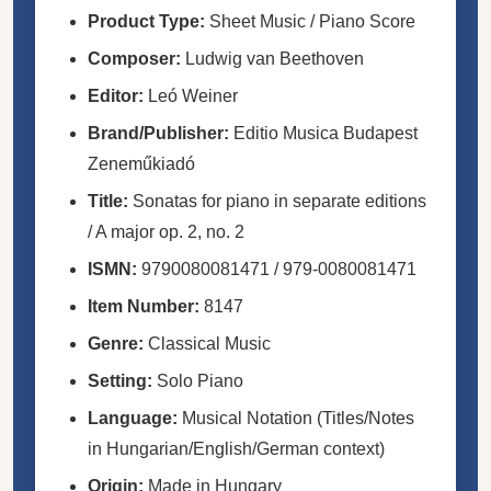
Product Type:
Sheet Music / Piano Score
Composer:
Ludwig van Beethoven
Editor:
Leó Weiner
Brand/Publisher:
Editio Musica Budapest
Zeneműkiadó
Title:
Sonatas for piano in separate editions
/ A major op. 2, no. 2
ISMN:
9790080081471 / 979-0080081471
Item Number:
8147
Genre:
Classical Music
Setting:
Solo Piano
Language:
Musical Notation (Titles/Notes
in Hungarian/English/German context)
Origin:
Made in Hungary