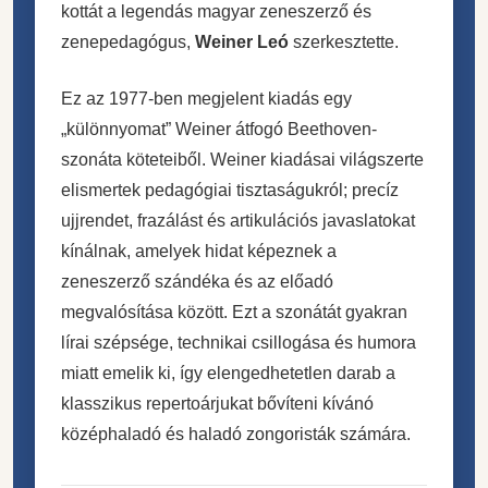
kottát a legendás magyar zeneszerző és
zenepedagógus,
Weiner Leó
szerkesztette.
Ez az 1977-ben megjelent kiadás egy
„különnyomat” Weiner átfogó Beethoven-
szonáta köteteiből. Weiner kiadásai világszerte
elismertek pedagógiai tisztaságukról; precíz
ujjrendet, frazálást és artikulációs javaslatokat
kínálnak, amelyek hidat képeznek a
zeneszerző szándéka és az előadó
megvalósítása között. Ezt a szonátát gyakran
lírai szépsége, technikai csillogása és humora
miatt emelik ki, így elengedhetetlen darab a
klasszikus repertoárjukat bővíteni kívánó
középhaladó és haladó zongoristák számára.