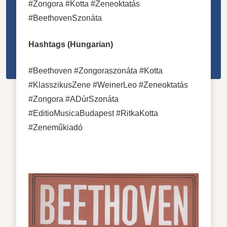
#Zongora #Kotta #Zeneoktatás
#BeethovenSzonáta
Hashtags (Hungarian)
#Beethoven #Zongoraszonáta #Kotta
#KlasszikusZene #WeinerLeo #Zeneoktatás
#Zongora #ADúrSzonáta
#EditioMusicaBudapest #RitkaKotta
#Zeneműkiadó