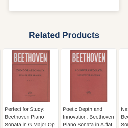
Related Products
Perfect for Study:
Poetic Depth and
Nat
Beethoven Piano
Innovation: Beethoven
Be
Sonata in G Major Op.
Piano Sonata in A-flat
So