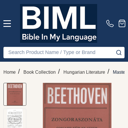
MENU
Search
SE
/
/
/
Home
Book Collection
Hungarian Literature
Master 