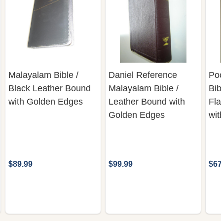
Malayalam Bible /
Daniel Reference
Po
Black Leather Bound
Malayalam Bible /
Bib
with Golden Edges
Leather Bound with
Fl
Golden Edges
wi
$89.99
$99.99
$67