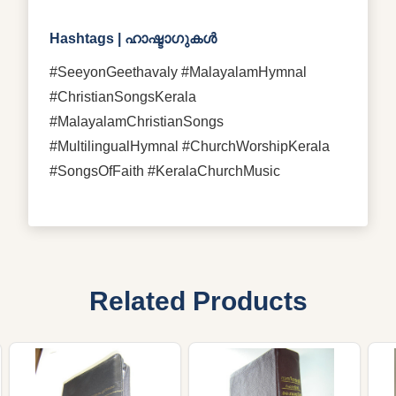
Hashtags | ഹാഷ്ടാഗുകൾ
#SeeyonGeethavaly #MalayalamHymnal
#ChristianSongsKerala
#MalayalamChristianSongs
#MultilingualHymnal #ChurchWorshipKerala
#SongsOfFaith #KeralaChurchMusic
Related Products