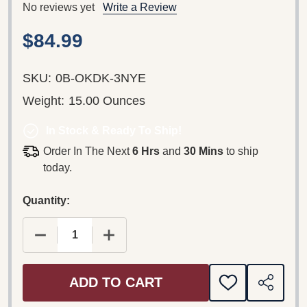
No reviews yet
Write a Review
$84.99
SKU:
0B-OKDK-3NYE
Weight:
15.00 Ounces
In Stock & Ready To Ship!
Order In The Next
6 Hrs
and
30 Mins
to ship
today.
Quantity:
DECREASE QUANTITY OF MALAYALAM CHRISTIAN
INCREASE QUANTITY OF MALAYALAM
ADD TO CART
ADD
SHARE
TO