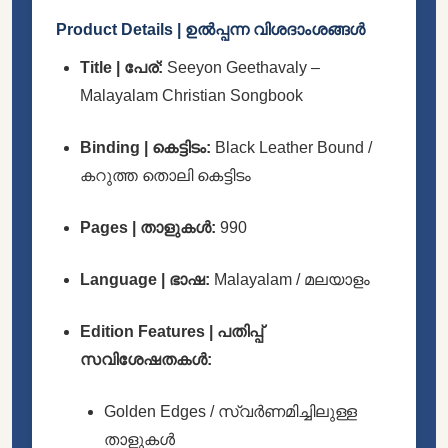
Product Details | ഉൽപ്പന്ന വിശദാംശങ്ങൾ
Title | പേര്:
Seeyon Geethavaly –
Malayalam Christian Songbook
Binding | കെട്ടിടം:
Black Leather Bound /
കറുത്ത തൊലി കെട്ടിടം
Pages | താളുകൾ:
990
Language | ഭാഷ:
Malayalam / മലയാളം
Edition Features | പതിപ്പ്
സവിശേഷതകൾ:
Golden Edges / സ്വർണമിച്ചിലുള്ള
താളുകൾ