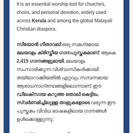
It is an essential worship tool for churches,
choirs, and personal devotion, widely used
across
Kerala
and among the global Malayali
Christian diaspora.
സീയോൻ ഗീതാവലി
ഒരു സമഗ്രമായ
മലയാളം ക്രിസ്തീയ ഗാനപുസ്തകമാണ്
, ആകെ
2,415 ഗാനങ്ങളുമായി
, മലയാളം
സംസാരിക്കുന്ന വിശ്വാസികൾക്കായി
തയ്യാറാക്കിയതിൽ ഏറ്റവും സമ്പന്നമായ
ആരാധനാഗ്രന്ഥങ്ങളിലൊന്നാണ്. ഈ
ഡീലക്സായ കറുത്ത തൊലി കെട്ടിടം
,
സ്വർണമിച്ചിലുള്ള താളുകളോടെ
വരുന്ന ഈ
പുസ്തകം വിവിധ ഭാഷകളിലായ ഗാനങ്ങൾ
ഉൾക്കൊള്ളുന്നു: