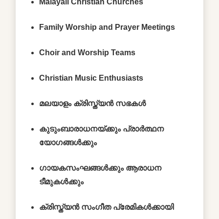
Malayali Christian Churches
Family Worship and Prayer Meetings
Choir and Worship Teams
Christian Music Enthusiasts
മലയാളം ക്രിസ്ത്യൻ സഭകൾ
കുടുംബാരാധനയ്ക്കും പ്രാർത്ഥന
യോഗങ്ങൾക്കും
ഗായകസംഘങ്ങൾക്കും ആരാധന
ടീമുകൾക്കും
ക്രിസ്ത്യൻ സംഗീത പ്രേമികൾക്കായി