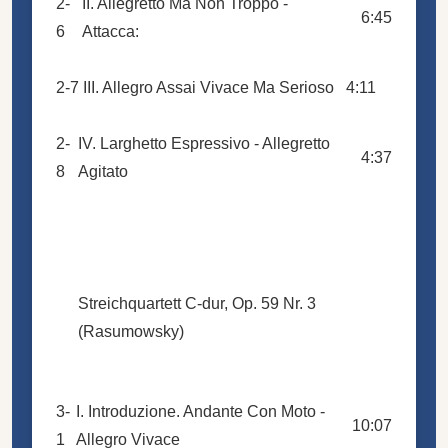
2-
II. Allegretto Ma Non Troppo -
6:45
6
Attacca:
2-7
III. Allegro Assai Vivace Ma Serioso
4:11
2-
IV. Larghetto Espressivo - Allegretto
4:37
8
Agitato
Streichquartett C-dur, Op. 59 Nr. 3
(Rasumowsky)
3-
I. Introduzione. Andante Con Moto -
10:07
1
Allegro Vivace