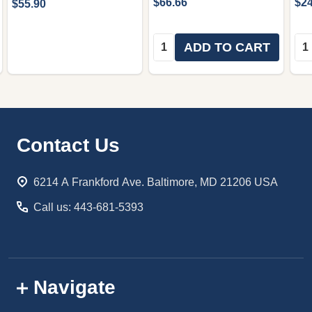
$66.66
$24
$55.90
Quantity:
Qua
ADD TO CART
Footer
Contact Us
Start
6214 A Frankford Ave. Baltimore, MD 21206 USA
Call us: 443-681-5393
Navigate