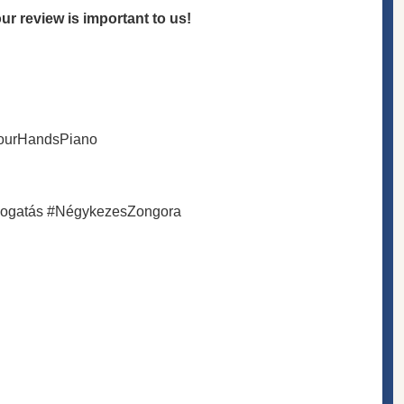
r review is important to us!
FourHandsPiano
logatás #NégykezesZongora