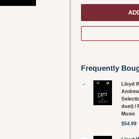
AD
Frequently Boug
Lloyd 
Andrew
Selecti
duet) /
Music
$54.99