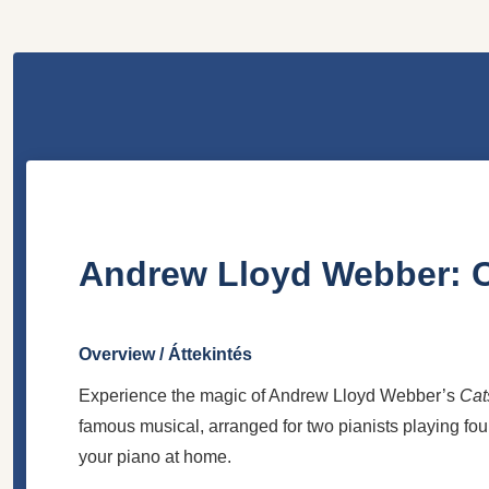
Andrew Lloyd Webber: Ca
Overview / Áttekintés
Experience the magic of Andrew Lloyd Webber’s
Cat
famous musical, arranged for two pianists playing four
your piano at home.