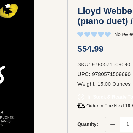
Lloyd Webber
(piano duet) 
No revie
$54.99
SKU:
9780571509690
UPC:
9780571509690
Weight:
15.00 Ounces
In Stock & Ready To
Order In The Next
18 
DECREAS
Quantity: