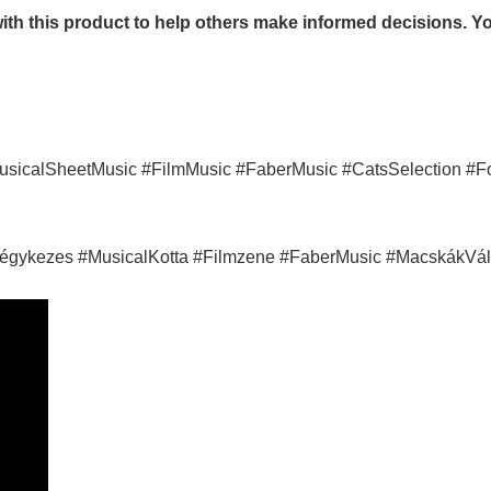
th this product to help others make informed decisions. You
sicalSheetMusic #FilmMusic #FaberMusic #CatsSelection #
gykezes #MusicalKotta #Filmzene #FaberMusic #MacskákVá