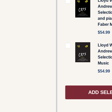
Lloyd 
Andrew
Selectio
and pia
Faber 
$54.99
Lloyd 
Andrew:
Selecti
Music
$54.99
ADD SEL