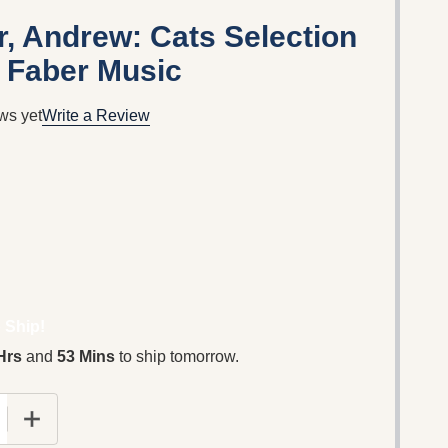
, Andrew: Cats Selection
/ Faber Music
ws yet
Write a Review
 Ship!
Hrs
and
53 Mins
to ship tomorrow.
E QUANTITY OF LLOYD WEBBER, ANDREW: CATS SELECT
INCREASE QUANTITY OF LLOYD WEBBER, ANDREW: C