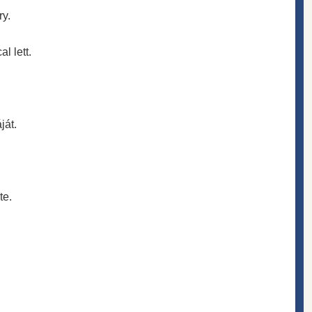
ry.
l lett.
ját.
te.