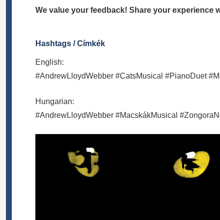
We value your feedback! Share your experience wi
Hashtags / Címkék
English:
#AndrewLloydWebber #CatsMusical #PianoDuet #Mu
Hungarian:
#AndrewLloydWebber #MacskákMusical #ZongoraNé