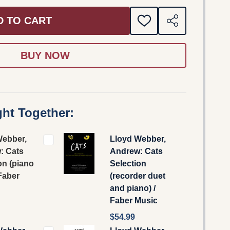
D TO CART
ADD
SHARE
TO
WISH
LIST
ht Together:
Webber,
Lloyd Webber,
: Cats
Andrew: Cats
on (piano
Selection
 Faber
(recorder duet
and piano) /
Faber Music
$54.99