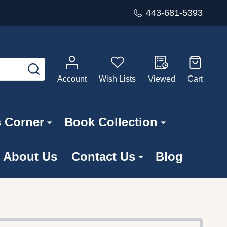
443-681-5393
SEARCH
Account
Wish Lists
Viewed
Cart
s Corner
Book Collection
About Us
Contact Us
Blog