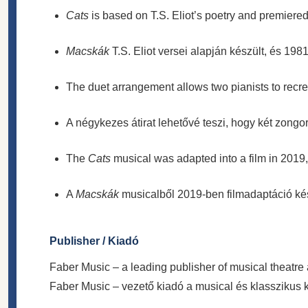
Cats
is based on T.S. Eliot’s poetry and premiered
Macskák
T.S. Eliot versei alapján készült, és 198
The duet arrangement allows two pianists to recre
A négykezes átirat lehetővé teszi, hogy két zongo
The
Cats
musical was adapted into a film in 2019, 
A
Macskák
musicalből 2019-ben filmadaptáció készü
Publisher / Kiadó
Faber Music – a leading publisher of musical theatre 
Faber Music – vezető kiadó a musical és klasszikus k