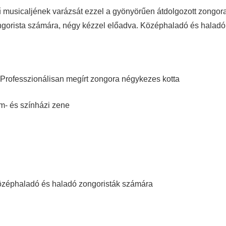
 musicaljének varázsát ezzel a gyönyörűen átdolgozott zongora
ongorista számára, négy kézzel előadva. Középhaladó és haladó 
 Professzionálisan megírt zongora négykezes kotta
lm- és színházi zene
 Középhaladó és haladó zongoristák számára