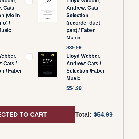
Webber,
Lloyd Webber,
: Cats
Andrew: Cats
n (violin
Selection
no) /
(recorder duet
Music
part) / Faber
Music
$39.99
Webber,
Lloyd Webber,
 Cats /
Andrew: Cats /
on / Faber
Selection /Faber
Music
$54.99
ECTED TO CART
Total:
$54.99