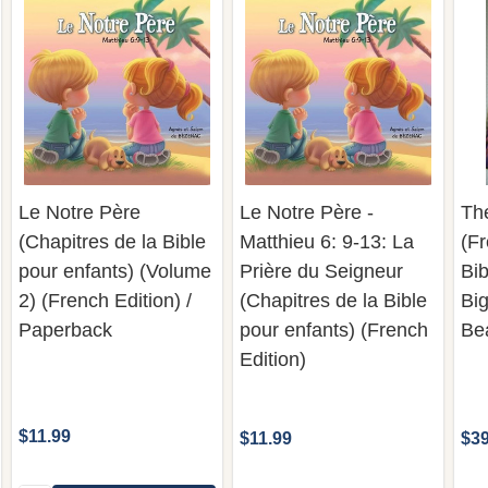
Le Notre Père
Le Notre Père -
The
(Chapitres de la Bible
Matthieu 6: 9-13: La
(Fr
pour enfants) (Volume
Prière du Seigneur
Bib
2) (French Edition) /
(Chapitres de la Bible
Big
Paperback
pour enfants) (French
Bea
Edition)
$11.99
$11.99
$39