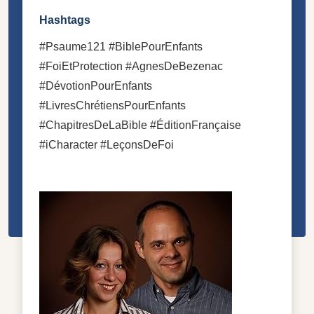
Hashtags
#Psaume121 #BiblePourEnfants
#FoiEtProtection #AgnesDeBezenac
#DévotionPourEnfants
#LivresChrétiensPourEnfants
#ChapitresDeLaBible #ÉditionFrançaise
#iCharacter #LeçonsDeFoi