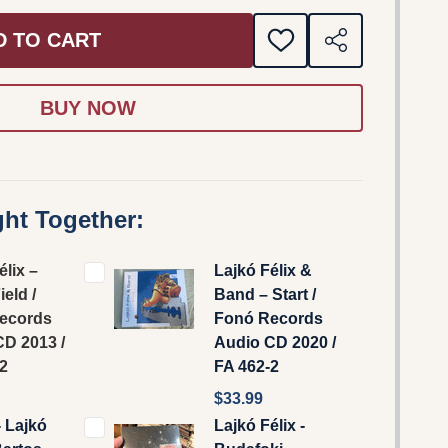
D TO CART
ADD
SHARE
TO
WISH
LIST
ht Together:
lix ‎–
Lajkó Félix &
ield /
Band – Start /
ecords
Fonó Records
CD 2013 /
Audio CD 2020 /
2
FA 462-2
$33.99
 Lajkó
Lajkó Félix -