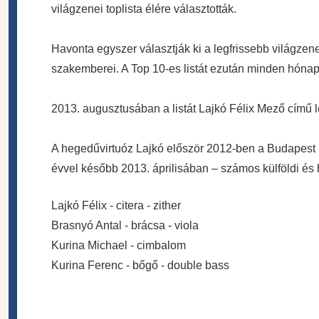
világzenei toplista élére választották.
Havonta egyszer választják ki a legfrissebb világze
szakemberei. A Top 10-es listát ezután minden hón
2013. augusztusában a listát Lajkó Félix Mező című 
A hegedűvirtuóz Lajkó először 2012-ben a Budapest F
évvel később 2013. áprilisában – számos külföldi és 
Lajkó Félix - citera - zither
Brasnyó Antal - brácsa - viola
Kurina Michael - cimbalom
Kurina Ferenc - bőgő - double bass