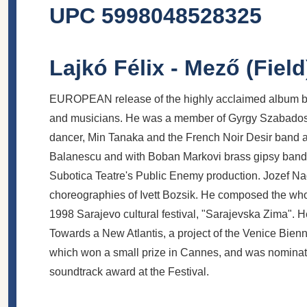
UPC 5998048528325
Lajkó Félix - Mező (Fiel
EUROPEAN release of the highly acclaimed album by 
and musicians. He was a member of Gyrgy Szabados'
dancer, Min Tanaka and the French Noir Desir band 
Balanescu and with Boban Markovi brass gipsy band. 
Subotica Teatre's Public Enemy production. Jozef Na
choreographies of Ivett Bozsik. He composed the whol
1998 Sarajevo cultural festival, "Sarajevska Zima". He
Towards a New Atlantis, a project of the Venice Bienn
which won a small prize in Cannes, and was nominated
soundtrack award at the Festival.