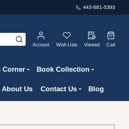
443-681-5393
SEARCH
Account
Wish Lists
Viewed
Cart
s Corner
Book Collection
About Us
Contact Us
Blog