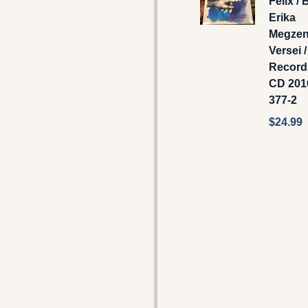
Félix ‎/
Erika
Megzené
Versei 
Records
CD 2016
377-2
$24.99