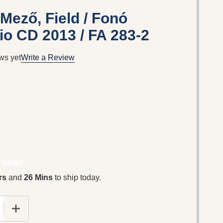
– Mező, Field / Fonó
io CD 2013 / FA 283-2
ws yet
Write a Review
 Ship!
rs
and
26 Mins
to ship today.
 QUANTITY OF LAJKÓ FÉLIX ‎– MEZŐ, FIELD / FONÓ RECO
INCREASE QUANTITY OF LAJKÓ FÉLIX ‎– MEZŐ, FIELD 