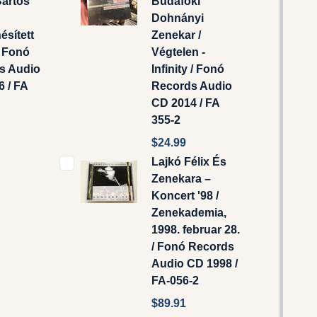
 Bartos
Budafoki
Dohnányi
sített
Zenekar ‎/
/ Fonó
Végtelen -
 ‎Audio
Infinity / Fonó
 / FA
Records ‎Audio
CD 2014 / FA
355-2
$24.99
Lajkó Félix És
Zenekara –
Koncert '98 /
Zenekademia,
1998. februar 28.
/ Fonó Records
Audio CD 1998 /
FA-056-2
$89.91