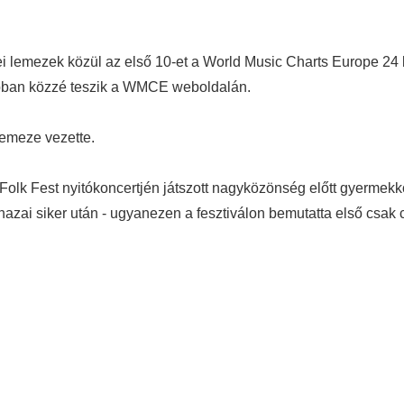
nei lemezek közül az első 10-et a World Music Charts Europe 2
apban közzé teszik a WMCE weboldalán.
lemeze vezette.
olk Fest nyitókoncertjén játszott nagyközönség előtt gyermekk
hazai siker után - ugyanezen a fesztiválon bemutatta első csak c