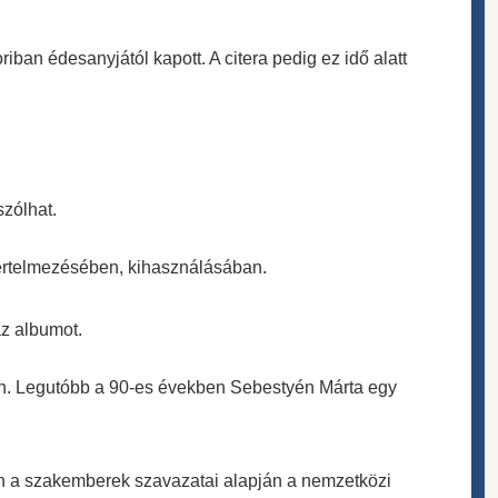
koriban édesanyjától
kapott. A citera pedig ez idő alatt
szólhat.
r értelmezésében,
kihasználásában.
az albumot.
én. Legutóbb a 90-es években Sebestyén Márta egy
n a szakemberek szavazatai alapján a nemzetközi