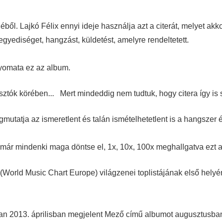
éből. Lajkó Félix
ennyi ideje használja azt a citerát, melyet ak
az egyediséget, hangzást, küldetést, amelyre
rendeltetett.
yomata ez az album.
asztók körében...
Mert mindeddig nem tudtuk, hogy citera így is 
egmutatja az
ismeretlent és talán ismételhetetlent is a hangsze
t már mindenki maga döntse el, 1x, 10x, 100x meghallgatva ezt 
World Music Chart Europe) világzenei toplistájának első hely
ban 2013. áprilisban megjelent Mező című albumot augusztusba