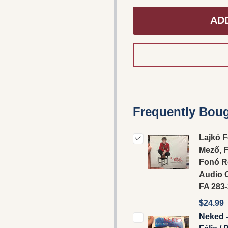
AD
Frequently Boug
Lajkó Fé
Mező, F
Fonó R
‎Audio 
FA 283-
$24.99
Neked -