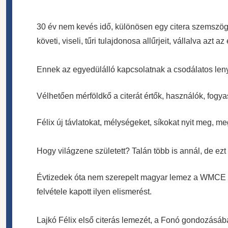
30 év nem kevés idő, különösen egy citera szemszög
követi, viseli, tűri tulajdonosa
allűrjeit, vállalva azt 
Ennek az egyedülálló kapcsolatnak a csodálatos len
Vélhetően mérföldkő a citerát értők, használók, fogy
Félix új távlatokat, mélységeket, síkokat nyit meg, m
Hogy világzene született? Talán több is annál, de ez
Évtizedek óta nem szerepelt magyar lemez a WMCE (
felvétele kapott ilyen elismerést.
Lajkó Félix első citerás lemezét, a Fonó gondozásá