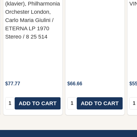
(klavier), Philharmonia
VI
Orchester London,
Carlo Maria Giulini /
ETERNA LP 1970
Stereo / 8 25 514
$77.77
$66.66
$55
Quantity:
Quantity:
Qua
ADD TO CART
ADD TO CART