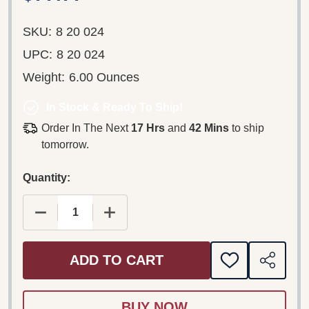
SKU:
8 20 024
UPC:
8 20 024
Weight:
6.00 Ounces
In Stock & Ready To Ship!
Order In The Next
17 Hrs
and
42 Mins
to ship
tomorrow.
Quantity:
DECREASE QUANTITY OF JOHANNES BRAHMS: KON
INCREASE QUANTITY OF JOHANNES B
ADD TO CART
ADD
SHARE
TO
WISH
LIST