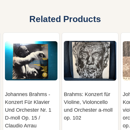
Related Products
Johannes Brahms -
Brahms: Konzert für
Jo
Konzert Für Klavier
Violine, Violoncello
Kon
Und Orchester Nr. 1
und Orchester a-moll
vio
D-moll Op. 15 /
op. 102
orc
Claudio Arrau
op.