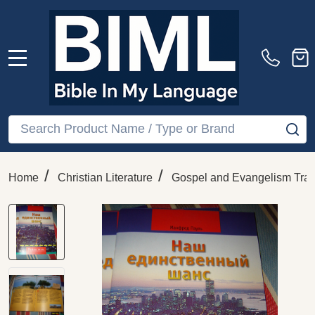
MENU
Search
SE
/
/
Home
Christian Literature
Gospel and Evangelism Trac