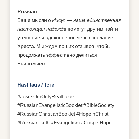
Russian:
Ваши мысли о
Иисус — наша единственная
настоящая надежда
помогут другим найти
утешение и вдохновение через послание
Христа. Мы ждем ваших отзывов, чтобы
продолжать эффективно делиться
Евангелием.
Hashtags / Теги
#JesusOurOnlyRealHope
#RussianEvangelisticBooklet #BibleSociety
#RussianChristianBooklet #HopeInChrist
#RussianFaith #Evangelism #GospelHope