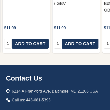
/ GBV
Bot
GB
$11.99
$11.99
$11
Quantity:
Quantity:
Qua
ADD TO CART
ADD TO CART
Footer
Contact Us
Start
6214 A Frankford Ave. Baltimore, MD 21206 USA
Call us: 443-681-5393