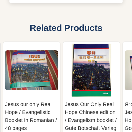
Related Products
Jesus our only Real
Jesus Our Only Real
Яг
Hope / Evangelistic
Hope Chinese edition
Je
Booklet in Romanian /
/ Evangelism booklet /
Hop
48 pages
Gute Botschaft Verlag
Go