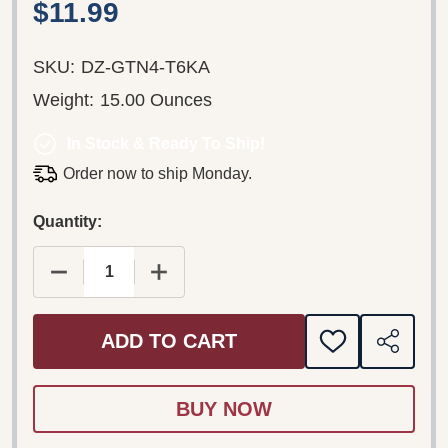
$11.99
SKU:
DZ-GTN4-T6KA
Weight:
15.00 Ounces
In Stock & Ready To Ship!
Order now to ship Monday.
Quantity:
DECREASE QUANTITY OF JESUS OUR ONLY REAL 
INCREASE QUANTITY OF JESUS OUR 
ADD TO CART
ADD
SHARE
TO
WISH
LIST