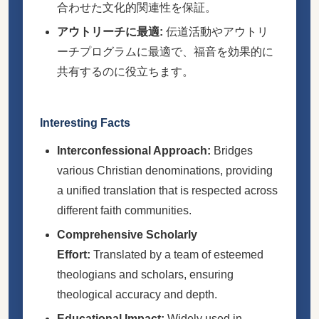
合わせた文化的関連性を保証。
アウトリーチに最適:
伝道活動やアウトリ
ーチプログラムに最適で、福音を効果的に
共有するのに役立ちます。
Interesting Facts
Interconfessional Approach:
Bridges
various Christian denominations, providing
a unified translation that is respected across
different faith communities.
Comprehensive Scholarly
Effort:
Translated by a team of esteemed
theologians and scholars, ensuring
theological accuracy and depth.
Educational Impact:
Widely used in