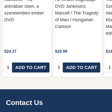
arénában isten, a
DVD Jankovics
Sz
szerelemben ember
Marcell / The Tragedy
Is
DVD
of Man / Hungarian
kö
Cartoon
Ma
edi
$24.37
$29.99
$14
Quantity:
Quantity:
Qua
ADD TO CART
ADD TO CART
Footer
Contact Us
Start