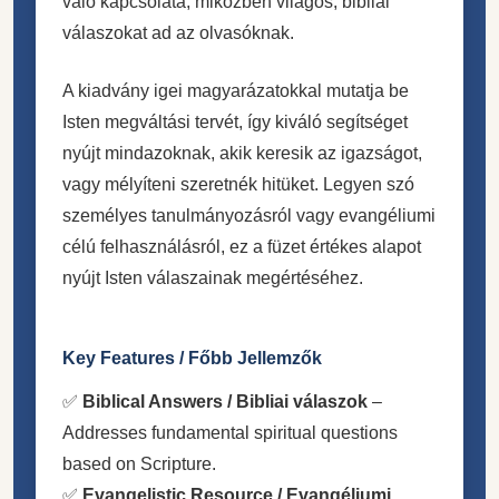
való kapcsolata, miközben világos, bibliai
válaszokat ad az olvasóknak.
A kiadvány igei magyarázatokkal mutatja be
Isten megváltási tervét, így kiváló segítséget
nyújt mindazoknak, akik keresik az igazságot,
vagy mélyíteni szeretnék hitüket. Legyen szó
személyes tanulmányozásról vagy evangéliumi
célú felhasználásról, ez a füzet értékes alapot
nyújt Isten válaszainak megértéséhez.
Key Features / Főbb Jellemzők
✅
Biblical Answers / Bibliai válaszok
–
Addresses fundamental spiritual questions
based on Scripture.
✅
Evangelistic Resource / Evangéliumi