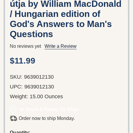
útja by William MacDonald
/ Hungarian edition of
God's Answers to Man's
Questions
No reviews yet
Write a Review
$11.99
SKU:
9639012130
UPC:
9639012130
Weight:
15.00 Ounces
In Stock & Ready To Ship!
Order now to ship Monday.
Quantity: