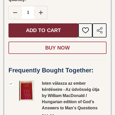
DECREASE QUANTITY OF ISTEN VÁLASZA AZ EM
INCREASE QUANTITY OF ISTEN VÁL
ADD TO CART
ADD
SHARE
TO
WISH
LIST
Frequently Bought Together:
Isten válasza az ember
kérdéseire - Az üdvösség útja
by William MacDonald /
Hungarian edition of God's
Answers to Man's Questions