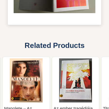
Related Products
Manolete – Az
Az ember tragédiája
Tit