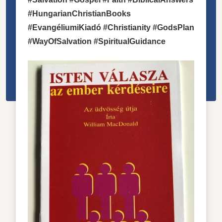
#HungarianChristianBooks
#EvangéliumiKiadó #Christianity #GodsPlan
#WayOfSalvation #SpiritualGuidance