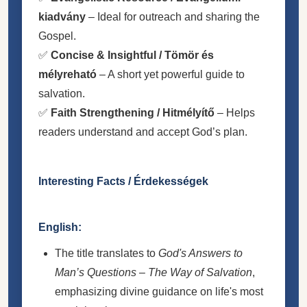
kiadvány
– Ideal for outreach and sharing the
Gospel.
✅
Concise & Insightful / Tömör és
mélyreható
– A short yet powerful guide to
salvation.
✅
Faith Strengthening / Hitmélyítő
– Helps
readers understand and accept God’s plan.
Interesting Facts / Érdekességek
English:
The title translates to
God's Answers to
Man’s Questions – The Way of Salvation
,
emphasizing divine guidance on life's most