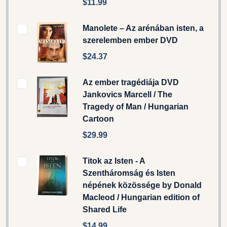
$11.99
Manolete – Az arénában isten, a
szerelemben ember DVD
$24.37
Az ember tragédiája DVD
Jankovics Marcell / The
Tragedy of Man / Hungarian
Cartoon
$29.99
Titok az Isten - A
Szentháromság és Isten
népének közössége by Donald
Macleod / Hungarian edition of
Shared Life
$14.99