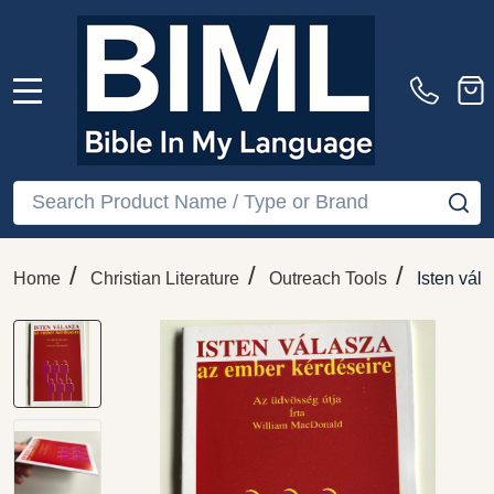
MENU
Search
SE
/
/
/
Home
Christian Literature
Outreach Tools
Isten vál