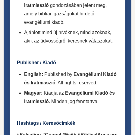
Iratmisszió
gondozásában jelent meg,
amely bibliai igazságokat hirdető
evangéliumi kiadó.
Ajánlott mind új hívőknek, mind azoknak,
akik az üdvösségről keresnek válaszokat.
Publisher / Kiadó
English:
Published by
Evangéliumi Kiadó
és Iratmisszió
. All rights reserved.
Magyar:
Kiadja az
Evangéliumi Kiadó és
Iratmisszió
. Minden jog fenntartva.
Hashtags / Keresőcímkék
#Salvation #Gospel #Faith #BiblicalAnswers