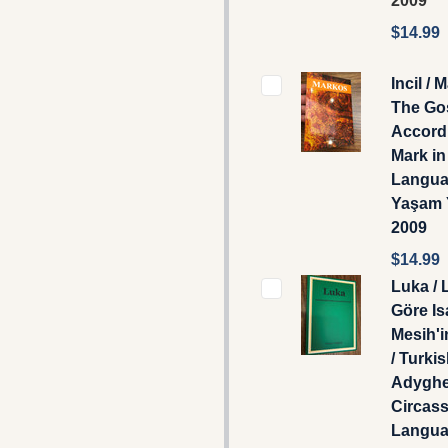
2009
$14.99
Incil / 
The Go
Accord
Mark in
Languag
Yaşam Y
2009
$14.99
Luka / 
Göre Is
Mesih'i
/ Turkis
Adyghe
Circas
Langu