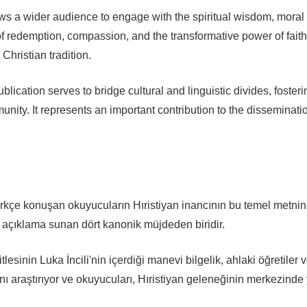
lows a wider audience to engage with the spiritual wisdom, moral 
f redemption, compassion, and the transformative power of faith,
Christian tradition.
ublication serves to bridge cultural and linguistic divides, foste
ity. It represents an important contribution to the dissemination 
rkçe konuşan okuyucuların Hıristiyan inancının bu temel metnine
ir açıklama sunan dört kanonik müjdeden biridir.
esinin Luka İncili'nin içerdiği manevi bilgelik, ahlaki öğretiler
nı araştırıyor ve okuyucuları, Hıristiyan geleneğinin merkezind