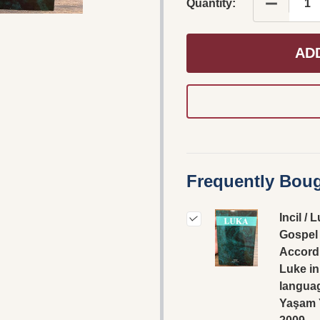
DECREASE
Quantity:
AD
Frequently Boug
Incil / 
Gospel
Accord
Luke in
languag
Yaşam Y