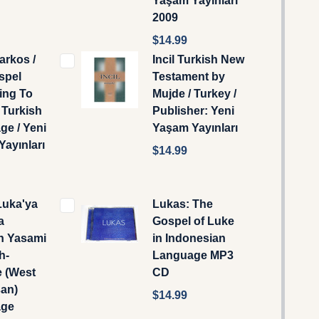
Yaşam Yayınları
2009
$14.99
Markos /
Incil Turkish New
spel
Testament by
ing To
Mujde / Turkey /
 Turkish
Publisher: Yeni
e / Yeni
Yaşam Yayınları
ayınları
$14.99
Luka'ya
Lukas: The
a
Gospel of Luke
n Yasami
in Indonesian
h-
Language MP3
 (West
CD
san)
$14.99
age