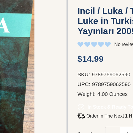
Incil / Luka 
Luke in Turk
Yayınları 200
No revie
$14.99
SKU:
9789759062590
UPC:
9789759062590
Weight:
4.00 Ounces
In Stock & Ready To
Order In The Next
1 H