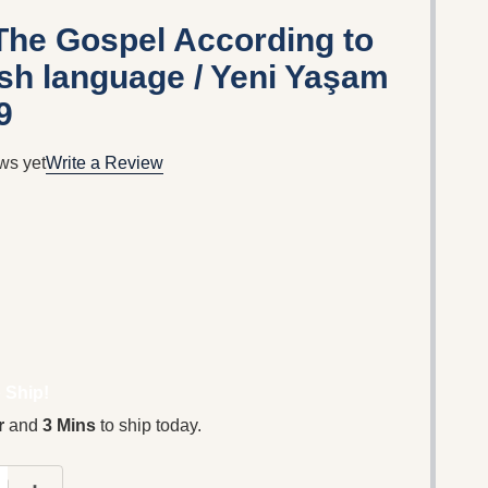
/ The Gospel According to
ish language / Yeni Yaşam
9
ws yet
Write a Review
 Ship!
r
and
3 Mins
to ship today.