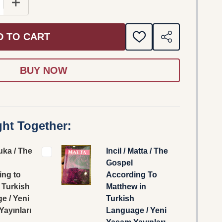
 QUANTITY OF INCIL / LUKA / THE GOSPEL ACCORDING
INCREASE QUANTITY OF INCIL / LUKA / THE GOSPE
D TO CART
ADD
SHARE
TO
WISH
LIST
ht Together:
Luka / The
Incil / Matta / The
Gospel
ing to
According To
 Turkish
Matthew in
e / Yeni
Turkish
ayınları
Language / Yeni