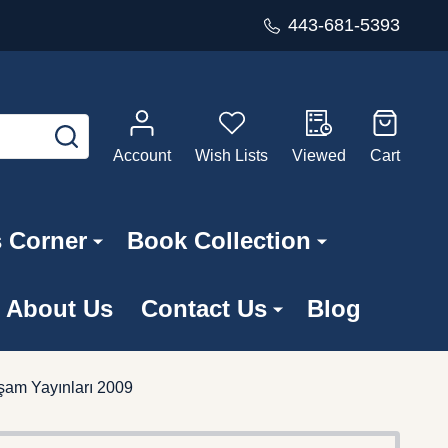
443-681-5393
SEARCH
Account
Wish Lists
Viewed
Cart
s Corner
Book Collection
About Us
Contact Us
Blog
aşam Yayınları 2009