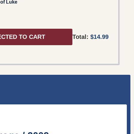
 of Luke
ECTED TO CART
Total:
$14.99