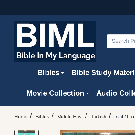
Search
Bibles
Bible Study Materi
Movie Collection
Audio Coll
/
/
/
/
Home
Bibles
Middle East
Turkish
Incil / L