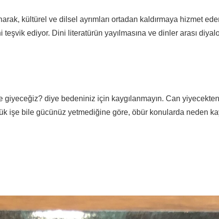
arak, kültürel ve dilsel ayrımları ortadan kaldırmaya hizmet ede
i teşvik ediyor. Dini literatürün yayılmasına ve dinler arası diy
giyeceğiz? diye bedeniniz için kaygılanmayın. Can yiyecekten,
k işe bile gücünüz yetmediğine göre, öbür konularda neden kay