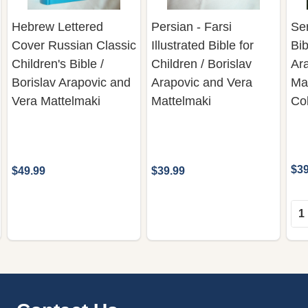
Hebrew Lettered
Persian - Farsi
Ser
Cover Russian Classic
Illustrated Bible for
Bib
Children's Bible /
Children / Borislav
Ar
Borislav Arapovic and
Arapovic and Vera
Mat
Vera Mattelmaki
Mattelmaki
Co
$39
$49.99
$39.99
Qua