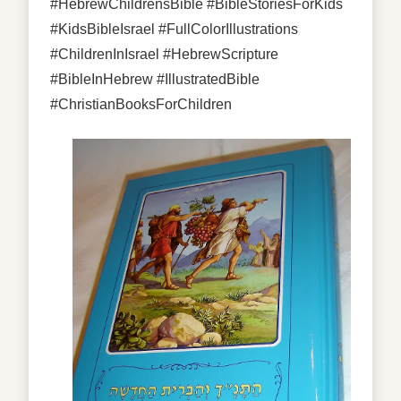
#HebrewChildrensBible #BibleStoriesForKids
#KidsBibleIsrael #FullColorIllustrations
#ChildrenInIsrael #HebrewScripture
#BibleInHebrew #IllustratedBible
#ChristianBooksForChildren