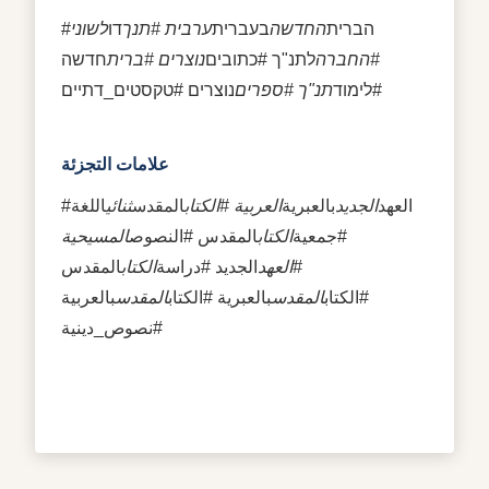
#הברית
החדשה
בעברית
ערבית #תנך
דו
לשוני
#החברה
לתנ"ך #כתובים
נוצרים #ברית
חדשה
#לימוד
תנ"ך #ספרים
נוצרים #טקסטים_דתיים
علامات التجزئة
#العهد
الجديد
بالعبرية
العربية #الكتاب
المقدس
ثنائي
اللغة
#جمعية
الكتاب
المقدس #النصوص
المسيحية
#العهد
الجديد #دراسة
الكتاب
المقدس
#الكتاب
المقدس
بالعبرية #الكتاب
المقدس
بالعربية
#نصوص_دينية