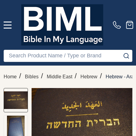
MENU
Search
SE
/
/
/
/
Home
Bibles
Middle East
Hebrew
Hebrew - Arab