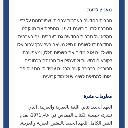
מעניין לדעת
הברית החדשה בעברית-ערבית, שפורסמה על ידי
החברה לתנ"ך בשנת 1971, מספקת את הטקסט
המלא של הברית החדשה גם בעברית וגם בערבית.
מהדורה דו-לשונית זו היא משאב בעל ערך עבור אלו
השולטים או לומדים את השפות הללו, ומאפשרת
לקוראים להשוות ולהעמיק את הבנתם בכתובים.
הפורמט בכריכה קשה מבטיח עמידות, מה שהופך
אותו למתאים לשימוש ולימוד קבועים.
معلومات مثيرة
العهد الجديد ثنائي اللغة بالعبرية والعربية، الذي
نشرته جمعية الكتاب المقدس في عام 1971، يقدم
النص الكامل للعهد الجديد باللغتين العبرية والعربية.