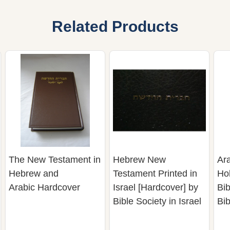
Related Products
The New Testament in
Hebrew New
Ar
Hebrew and
Testament Printed in
Hol
Arabic Hardcover
Israel [Hardcover] by
Bib
Bible Society in Israel
Bib