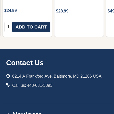
$24.99
$28.99
$49
Quantity:
ADD TO CART
Footer
Contact Us
Start
6214 A Frankford Ave. Baltimore, MD 21206 USA
Call us: 443-681-5393